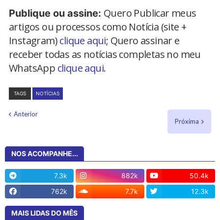
Quero Publicar meus
Publique ou assine:
artigos ou processos como Notícia (site +
Instagram)
clique aqui
; Quero assinar e
receber todas as notícias completas no meu
WhatsApp
clique aqui.
TAGS
NOTÍCIAS
Anterior
Próxima
NOS ACOMPANHE...
7.3k
882k
50.4k
762k
7.7k
12.3k
MAIS LIDAS DO MÊS