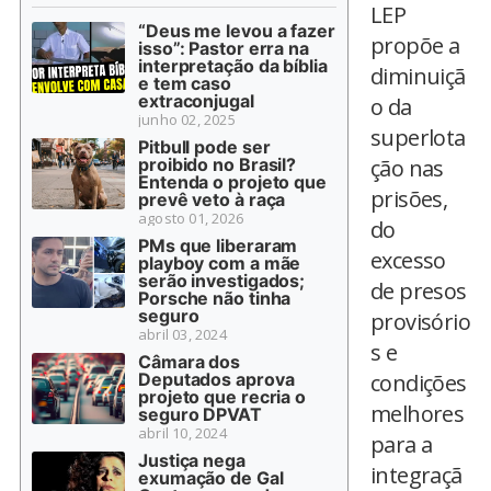
LEP
“Deus me levou a fazer
propõe a
isso”: Pastor erra na
interpretação da bíblia
diminuiçã
e tem caso
extraconjugal
o da
junho 02, 2025
superlota
Pitbull pode ser
proibido no Brasil?
ção nas
Entenda o projeto que
prisões,
prevê veto à raça
agosto 01, 2026
do
PMs que liberaram
excesso
playboy com a mãe
serão investigados;
de presos
Porsche não tinha
seguro
provisório
abril 03, 2024
s e
Câmara dos
Deputados aprova
condições
projeto que recria o
melhores
seguro DPVAT
abril 10, 2024
para a
Justiça nega
integraçã
exumação de Gal