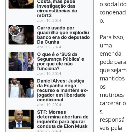
Costa, mas pede
o social do
investigação das
circunstâncias da
condenad
m0rt3
o.
abril 10, 2024
Carro usado por
quadrilha que explodiu
Para isso,
banco era do deputado
Da Cunha
uma
abril 09, 2024
emenda
O que é o ‘SUS da
Segurança Pública’ e
pede para
por que ele não
funciona?
que sejam
abril 10, 2024
mantidos
Daniel Alves: Justiça
da Espanha nega
os
recurso e mantém ex-
mutirões
jogador em liberdade
condicional
carcerário
abril 10, 2024
s,
STF: Moraes
determina abertura de
responsá
inquérito para apurar
conduta de Elon Musk
veis pela
abril 07, 2024