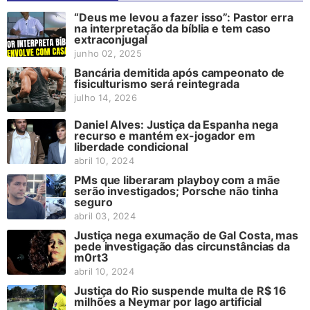
“Deus me levou a fazer isso”: Pastor erra
na interpretação da bíblia e tem caso
extraconjugal
junho 02, 2025
Bancária demitida após campeonato de
fisiculturismo será reintegrada
julho 14, 2026
Daniel Alves: Justiça da Espanha nega
recurso e mantém ex-jogador em
liberdade condicional
abril 10, 2024
PMs que liberaram playboy com a mãe
serão investigados; Porsche não tinha
seguro
abril 03, 2024
Justiça nega exumação de Gal Costa, mas
pede investigação das circunstâncias da
m0rt3
abril 10, 2024
Justiça do Rio suspende multa de R$ 16
milhões a Neymar por lago artificial