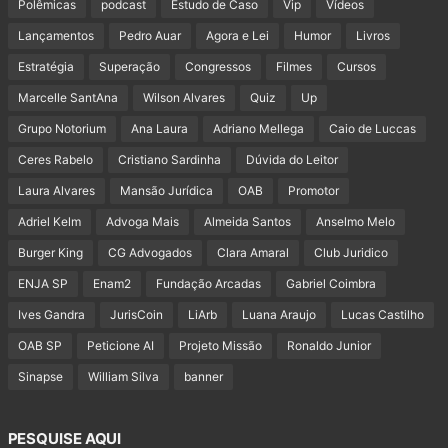
Polêmicas
podcast
Estudo de Caso
Vip
Vídeos
Lançamentos
Pedro Auar
Agora e Lei
Humor
Livros
Estratégia
Superação
Congressos
Filmes
Cursos
Marcelle SantAna
Wilson Alvares
Quiz
Up
Grupo Notorium
Ana Laura
Adriano Mellega
Caio de Luccas
Ceres Rabelo
Cristiano Sardinha
Dúvida do Leitor
Laura Alvares
Mansão Jurídica
OAB
Promotor
Adriel Kelm
Advoga Mais
Almeida Santos
Anselmo Melo
Burger King
CG Advogados
Clara Amaral
Club Juridico
ENJA SP
Enam2
Fundação Arcadas
Gabriel Coimbra
Ives Gandra
JurisCoin
LiArb
Luana Araujo
Lucas Castilho
OAB SP
Peticione AI
Projeto Missão
Ronaldo Junior
Sinapse
William Silva
banner
PESQUISE AQUI