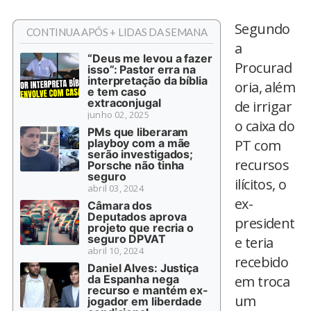
Segundo
CONTINUA APÓS + LIDAS DA SEMANA
a
“Deus me levou a fazer
Procurad
isso”: Pastor erra na
interpretação da bíblia
oria, além
e tem caso
extraconjugal
de irrigar
junho 02, 2025
o caixa do
PMs que liberaram
playboy com a mãe
PT com
serão investigados;
recursos
Porsche não tinha
seguro
ilícitos, o
abril 03, 2024
ex-
Câmara dos
Deputados aprova
president
projeto que recria o
seguro DPVAT
e teria
abril 10, 2024
recebido
Daniel Alves: Justiça
da Espanha nega
em troca
recurso e mantém ex-
um
jogador em liberdade