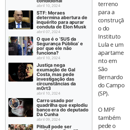
condicional
terreno
abril 10, 2024
para a
STF: Moraes
determina abertura de
construçã
inquérito para apurar
conduta de Elon Musk
o do
abril 07, 2024
Instituto
O que é o ‘SUS da
Segurança Pública’ e
Lula e um
por que ele não
apartame
funciona?
abril 10, 2024
nto em
Justiça nega
São
exumação de Gal
Costa, mas pede
Bernardo
investigação das
circunstâncias da
do Campo
m0rt3
(SP).
abril 10, 2024
Carro usado por
quadrilha que explodiu
O MPF
banco era do deputado
Da Cunha
também
abril 09, 2024
pede o
Pitbull pode ser