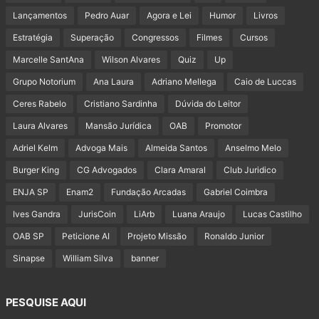
Lançamentos
Pedro Auar
Agora e Lei
Humor
Livros
Estratégia
Superação
Congressos
Filmes
Cursos
Marcelle SantAna
Wilson Alvares
Quiz
Up
Grupo Notorium
Ana Laura
Adriano Mellega
Caio de Luccas
Ceres Rabelo
Cristiano Sardinha
Dúvida do Leitor
Laura Alvares
Mansão Jurídica
OAB
Promotor
Adriel Kelm
Advoga Mais
Almeida Santos
Anselmo Melo
Burger King
CG Advogados
Clara Amaral
Club Juridico
ENJA SP
Enam2
Fundação Arcadas
Gabriel Coimbra
Ives Gandra
JurisCoin
LiArb
Luana Araujo
Lucas Castilho
OAB SP
Peticione AI
Projeto Missão
Ronaldo Junior
Sinapse
William Silva
banner
PESQUISE AQUI