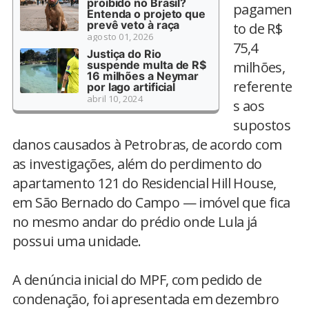
proibido no Brasil?
pagamen
Entenda o projeto que
prevê veto à raça
to de R$
agosto 01, 2026
75,4
Justiça do Rio
suspende multa de R$
milhões,
16 milhões a Neymar
referente
por lago artificial
abril 10, 2024
s aos
supostos
danos causados à Petrobras, de acordo com
as investigações, além do perdimento do
apartamento 121 do Residencial Hill House,
em São Bernado do Campo — imóvel que fica
no mesmo andar do prédio onde Lula já
possui uma unidade.
A denúncia inicial do MPF, com pedido de
condenação, foi apresentada em dezembro