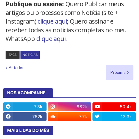
Quero Publicar meus
Publique ou assine:
artigos ou processos como Notícia (site +
Instagram)
clique aqui
; Quero assinar e
receber todas as notícias completas no meu
WhatsApp
clique aqui.
TAGS
NOTÍCIAS
Anterior
Próxima
NOS ACOMPANHE...
7.3k
882k
50.4k
762k
7.7k
12.3k
MAIS LIDAS DO MÊS