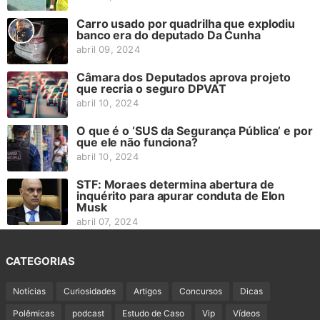
Carro usado por quadrilha que explodiu
banco era do deputado Da Cunha
abril 09, 2024
Câmara dos Deputados aprova projeto
que recria o seguro DPVAT
abril 10, 2024
O que é o ‘SUS da Segurança Pública’ e por
que ele não funciona?
abril 10, 2024
STF: Moraes determina abertura de
inquérito para apurar conduta de Elon
Musk
abril 07, 2024
CATEGORIAS
Notícias
Curiosidades
Artigos
Concursos
Dicas
Polêmicas
podcast
Estudo de Caso
Vip
Vídeos