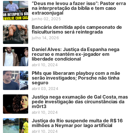
“Deus me levou a fazer isso”: Pastor erra
na interpretação da bíblia e tem caso
extraconjugal
junho 02, 2025
Bancária demitida após campeonato de
fisiculturismo será reintegrada
julho 14, 2026
Daniel Alves: Justiça da Espanha nega
recurso e mantém ex-jogador em
liberdade condicional
abril 10, 2024
PMs que liberaram playboy com a mãe
serão investigados; Porsche não tinha
seguro
abril 03, 2024
Justiça nega exumação de Gal Costa, mas
pede investigação das circunstâncias da
m0rt3
abril 10, 2024
Justiça do Rio suspende multa de R$ 16
milhões a Neymar por lago artificial
abril 10, 2024