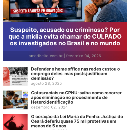
Suspeito, acusado ou criminoso? Por
que a mídia evita chamar de CULPADO
os investigados no Brasil e no mundo
amodireito.com.br
|
fevereiro 04, 2026
Defender o home office nas redes custou o
emprego deles, mas posts justificam
demissão?
agosto 28, 2025
Cotas raciais no CPNU: saiba como recorrer
após eliminação no procedimento de
Heteroidentificação
dezembro 02, 2024
O coração da Lei Maria da Penha: Justiça do
Ceará deferiu quase 75 mil protetivas em
menos de 5 anos