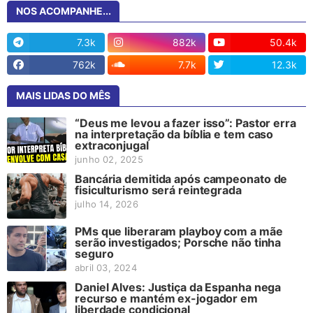
NOS ACOMPANHE...
7.3k
882k
50.4k
762k
7.7k
12.3k
MAIS LIDAS DO MÊS
“Deus me levou a fazer isso”: Pastor erra
na interpretação da bíblia e tem caso
extraconjugal
junho 02, 2025
Bancária demitida após campeonato de
fisiculturismo será reintegrada
julho 14, 2026
PMs que liberaram playboy com a mãe
serão investigados; Porsche não tinha
seguro
abril 03, 2024
Daniel Alves: Justiça da Espanha nega
recurso e mantém ex-jogador em
liberdade condicional