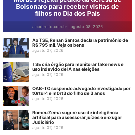
Bolsonaro para receber visitas de
filhos no Dia dos Pais
amodireito.com.br
|
agosto 08, 2026
Ao TSE, Renan Santos declara patrimônio de
R$ 795 mil. Veja os bens
agosto 07, 2026
TSE cria órgão para monitorar fake news e
uso indevido de IA nas eleições
agosto 07, 2026
OAB-TO suspende advogado investigado por
t0rtur4 e m0rt3 do filho de 3 anos
agosto 07, 2026
Romeu Zema sugere uso de inteligência
artificial para assessorar juízes e enxugar
Judiciário
agosto 07, 2026