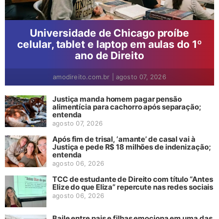
Universidade de Chicago proíbe
celular, tablet e laptop em aulas do 1º
ano de Direito
amodireito.com.br
|
agosto 07, 2026
Justiça manda homem pagar pensão
alimentícia para cachorro após separação;
entenda
agosto 07, 2026
Após fim de trisal, ‘amante’ de casal vai à
Justiça e pede R$ 18 milhões de indenização;
entenda
agosto 06, 2026
TCC de estudante de Direito com título “Antes
Elize do que Eliza” repercute nas redes sociais
agosto 06, 2026
Baile entre pais e filhas emociona em uma das