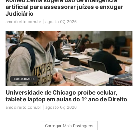
Romeu Zema sugere uso de inteligência
artificial para assessorar juízes e enxugar
Judiciário
amodireito.com.br
|
agosto 07, 2026
CURIOSIDADES
Universidade de Chicago proíbe celular,
tablet e laptop em aulas do 1º ano de Direito
amodireito.com.br
|
agosto 07, 2026
Carregar Mais Postagens