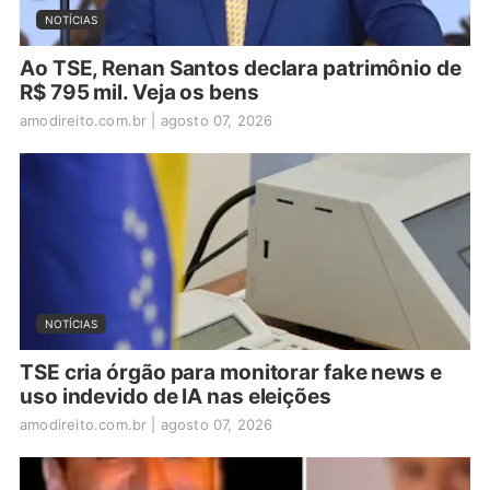
NOTÍCIAS
Ao TSE, Renan Santos declara patrimônio de
R$ 795 mil. Veja os bens
amodireito.com.br
|
agosto 07, 2026
NOTÍCIAS
TSE cria órgão para monitorar fake news e
uso indevido de IA nas eleições
amodireito.com.br
|
agosto 07, 2026