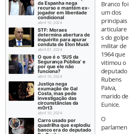
da Espanha nega
Branco foi
recurso e mantém ex-
um dos
jogador em liberdade
condicional
principais
abril 10, 2024
articulare
STF: Moraes
determina abertura de
s do golpe
inquérito para apurar
conduta de Elon Musk
militar de
abril 07, 2024
1964 que
O que é o ‘SUS da
Segurança Pública’ e
vitimou o
por que ele não
deputado
funciona?
abril 10, 2024
Rubens
Justiça nega
Paiva,
exumação de Gal
Costa, mas pede
marido de
investigação das
circunstâncias da
Eunice.
m0rt3
abril 10, 2024
O
Carro usado por
quadrilha que explodiu
parlamen
banco era do deputado