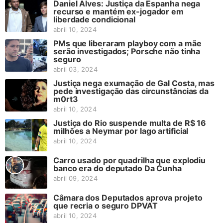
Daniel Alves: Justiça da Espanha nega
recurso e mantém ex-jogador em
liberdade condicional
abril 10, 2024
PMs que liberaram playboy com a mãe
serão investigados; Porsche não tinha
seguro
abril 03, 2024
Justiça nega exumação de Gal Costa, mas
pede investigação das circunstâncias da
m0rt3
abril 10, 2024
Justiça do Rio suspende multa de R$ 16
milhões a Neymar por lago artificial
abril 10, 2024
Carro usado por quadrilha que explodiu
banco era do deputado Da Cunha
abril 09, 2024
Câmara dos Deputados aprova projeto
que recria o seguro DPVAT
abril 10, 2024