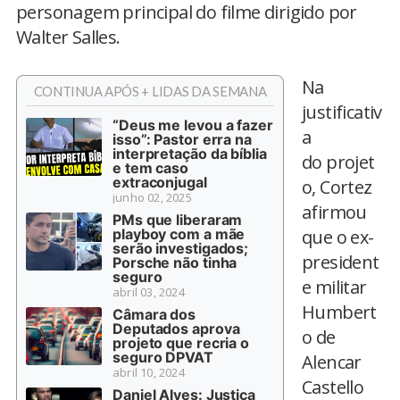
personagem principal do filme dirigido por
Walter Salles.
Na
CONTINUA APÓS + LIDAS DA SEMANA
justificativ
“Deus me levou a fazer
a
isso”: Pastor erra na
interpretação da bíblia
do projet
e tem caso
extraconjugal
o, Cortez
junho 02, 2025
afirmou
PMs que liberaram
playboy com a mãe
que o ex-
serão investigados;
president
Porsche não tinha
seguro
e militar
abril 03, 2024
Humbert
Câmara dos
Deputados aprova
o de
projeto que recria o
seguro DPVAT
Alencar
abril 10, 2024
Castello
Daniel Alves: Justiça