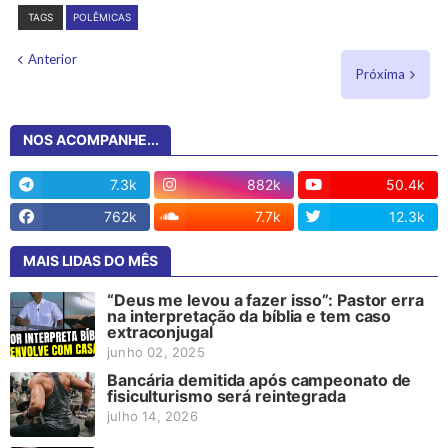
TAGS
POLÊMICAS
Anterior
Próxima
NOS ACOMPANHE...
7.3k
882k
50.4k
762k
7.7k
12.3k
MAIS LIDAS DO MÊS
“Deus me levou a fazer isso”: Pastor erra
na interpretação da bíblia e tem caso
extraconjugal
junho 02, 2025
Bancária demitida após campeonato de
fisiculturismo será reintegrada
julho 14, 2026