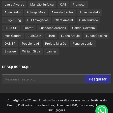
Laura Alvares
Mansão Jurídica
OAB
Promotor
Adriel Kelm
Advoga Mais
Almeida Santos
Anselmo Melo
Burger King
CG Advogados
Clara Amaral
Club Juridico
ENJA SP
Enam2
Fundação Arcadas
Gabriel Coimbra
Ives Gandra
JurisCoin
LiArb
Luana Araujo
Lucas Castilho
OAB SP
Peticione AI
Projeto Missão
Ronaldo Junior
Sinapse
William Silva
banner
PESQUISE AQUI
Copyright © 2021 amo Direito - Todos os direitos reservados. Notícias do
Direito, PodCasts e Lives Jurídicas, Dicas para OAB, Concursos, Humor e
Divulgações.