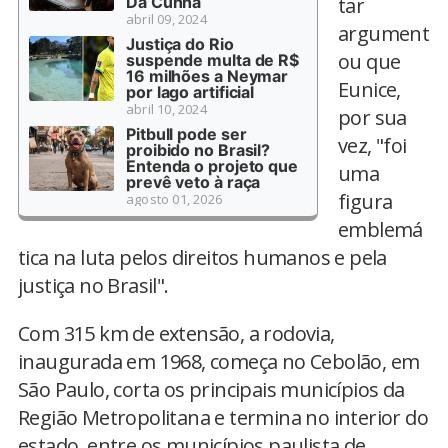
Da Cunha
tar
abril 09, 2024
argument
Justiça do Rio
ou que
suspende multa de R$
16 milhões a Neymar
Eunice,
por lago artificial
abril 10, 2024
por sua
Pitbull pode ser
vez, "foi
proibido no Brasil?
Entenda o projeto que
uma
prevê veto à raça
figura
agosto 01, 2026
emblemá
tica na luta pelos direitos humanos e pela
justiça no Brasil".
Com 315 km de extensão, a rodovia,
inaugurada em 1968, começa no Cebolão, em
São Paulo, corta os principais municípios da
Região Metropolitana e termina no interior do
estado, entre os municípios paulista de