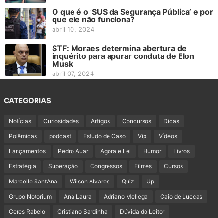
O que é o ‘SUS da Segurança Pública’ e por
que ele não funciona?
abril 10, 2024
STF: Moraes determina abertura de
inquérito para apurar conduta de Elon
Musk
abril 07, 2024
CATEGORIAS
Notícias
Curiosidades
Artigos
Concursos
Dicas
Polêmicas
podcast
Estudo de Caso
Vip
Vídeos
Lançamentos
Pedro Auar
Agora e Lei
Humor
Livros
Estratégia
Superação
Congressos
Filmes
Cursos
Marcelle SantAna
Wilson Alvares
Quiz
Up
Grupo Notorium
Ana Laura
Adriano Mellega
Caio de Luccas
Ceres Rabelo
Cristiano Sardinha
Dúvida do Leitor