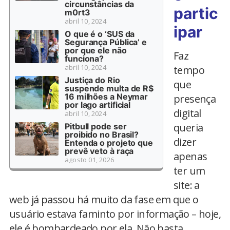
circunstâncias da
partic
m0rt3
abril 10, 2024
ipar
O que é o ‘SUS da
Segurança Pública’ e
por que ele não
Faz
funciona?
abril 10, 2024
tempo
Justiça do Rio
que
suspende multa de R$
16 milhões a Neymar
presença
por lago artificial
digital
abril 10, 2024
queria
Pitbull pode ser
proibido no Brasil?
dizer
Entenda o projeto que
prevê veto à raça
apenas
agosto 01, 2026
ter um
site: a
web já passou há muito da fase em que o
usuário estava faminto por informação – hoje,
ele é bombardeado por ela. Não basta,