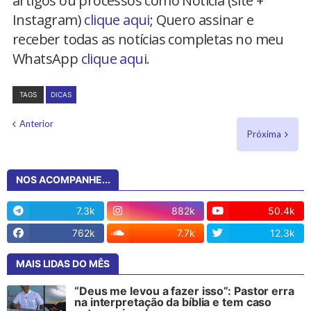
artigos ou processos como Notícia (site +
Instagram)
clique aqui
; Quero assinar e
receber todas as notícias completas no meu
WhatsApp
clique aqui.
TAGS
DICAS
Anterior
Próxima
NOS ACOMPANHE...
7.3k
882k
50.4k
762k
7.7k
12.3k
MAIS LIDAS DO MÊS
“Deus me levou a fazer isso”: Pastor erra
na interpretação da bíblia e tem caso