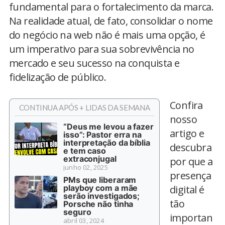
fundamental para o fortalecimento da marca.
Na realidade atual, de fato, consolidar o nome
do negócio na web não é mais uma opção, é
um imperativo para sua sobrevivência no
mercado e seu sucesso na conquista e
fidelização de público.
Confira
CONTINUA APÓS + LIDAS DA SEMANA
nosso
“Deus me levou a fazer
artigo e
isso”: Pastor erra na
interpretação da bíblia
descubra
e tem caso
extraconjugal
por que a
junho 02, 2025
presença
PMs que liberaram
playboy com a mãe
digital é
serão investigados;
tão
Porsche não tinha
seguro
importan
abril 03, 2024