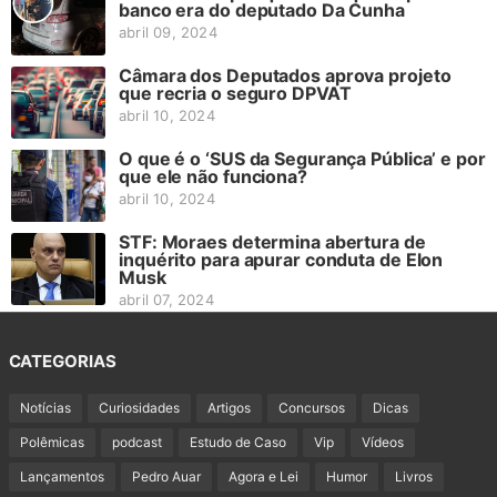
banco era do deputado Da Cunha
abril 09, 2024
Câmara dos Deputados aprova projeto
que recria o seguro DPVAT
abril 10, 2024
O que é o ‘SUS da Segurança Pública’ e por
que ele não funciona?
abril 10, 2024
STF: Moraes determina abertura de
inquérito para apurar conduta de Elon
Musk
abril 07, 2024
CATEGORIAS
Notícias
Curiosidades
Artigos
Concursos
Dicas
Polêmicas
podcast
Estudo de Caso
Vip
Vídeos
Lançamentos
Pedro Auar
Agora e Lei
Humor
Livros