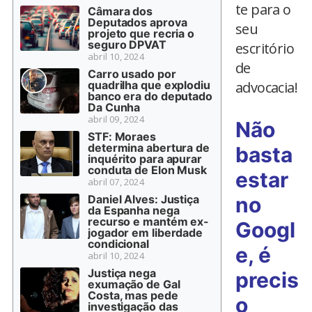
te para o
Câmara dos
Deputados aprova
seu
projeto que recria o
seguro DPVAT
escritório
abril 10, 2024
de
Carro usado por
quadrilha que explodiu
advocacia!
banco era do deputado
Da Cunha
abril 09, 2024
Não
STF: Moraes
determina abertura de
basta
inquérito para apurar
conduta de Elon Musk
estar
abril 07, 2024
Daniel Alves: Justiça
no
da Espanha nega
recurso e mantém ex-
Googl
jogador em liberdade
condicional
e, é
abril 10, 2024
Justiça nega
precis
exumação de Gal
Costa, mas pede
o
investigação das