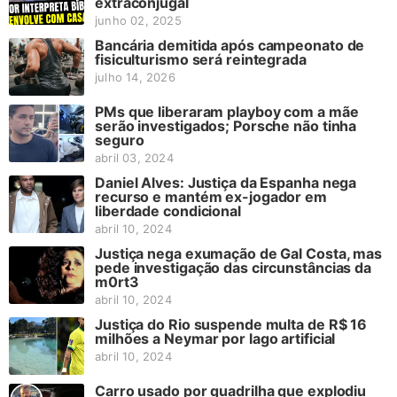
extraconjugal
junho 02, 2025
Bancária demitida após campeonato de
fisiculturismo será reintegrada
julho 14, 2026
PMs que liberaram playboy com a mãe
serão investigados; Porsche não tinha
seguro
abril 03, 2024
Daniel Alves: Justiça da Espanha nega
recurso e mantém ex-jogador em
liberdade condicional
abril 10, 2024
Justiça nega exumação de Gal Costa, mas
pede investigação das circunstâncias da
m0rt3
abril 10, 2024
Justiça do Rio suspende multa de R$ 16
milhões a Neymar por lago artificial
abril 10, 2024
Carro usado por quadrilha que explodiu