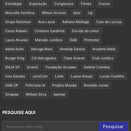
Estratégia
Superação
Congressos
Filmes
Cursos
Marcelle SantAna
Wilson Alvares
Quiz
Up
Grupo Notorium
Ana Laura
Adriano Mellega
Caio de Luccas
Ceres Rabelo
Cristiano Sardinha
Dúvida do Leitor
Laura Alvares
Mansão Jurídica
OAB
Promotor
Adriel Kelm
Advoga Mais
Almeida Santos
Anselmo Melo
Burger King
CG Advogados
Clara Amaral
Club Juridico
ENJA SP
Enam2
Fundação Arcadas
Gabriel Coimbra
Ives Gandra
JurisCoin
LiArb
Luana Araujo
Lucas Castilho
OAB SP
Peticione AI
Projeto Missão
Ronaldo Junior
Sinapse
William Silva
banner
PESQUISE AQUI