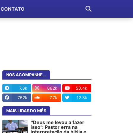
CONTATO
NOS ACOMPANHE...
7.3k
882k
50.4k
762k
7.7k
12.3k
MAIS LIDAS DO MÊS
“Deus me levou a fazer
isso”: Pastor erra na
interpretação da bíblia e