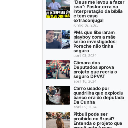
“Deus me levou a fazer
isso”: Pastor erra na
interpretação da bíblia
e tem caso
extraconjugal
junho 02, 2025
PMs que liberaram
playboy com a mãe
serão investigados;
Porsche não tinha
seguro
abril 03, 2024
Câmara dos
Deputados aprova
projeto que recria o
seguro DPVAT
abril 10, 2024
Carro usado por
quadrilha que explodiu
banco era do deputado
Da Cunha
abril 09, 2024
Pitbull pode ser
proibido no Brasil?
Entenda o projeto que
prevê veto à raça