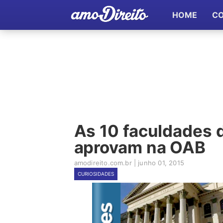
HOME
C
As 10 faculdades d
aprovam na OAB
amodireito.com.br
|
junho 01, 2015
CURIOSIDADES