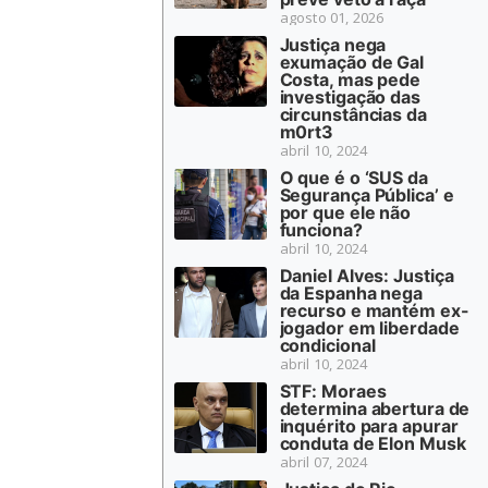
agosto 01, 2026
Justiça nega
exumação de Gal
Costa, mas pede
investigação das
circunstâncias da
m0rt3
abril 10, 2024
O que é o ‘SUS da
Segurança Pública’ e
por que ele não
funciona?
abril 10, 2024
Daniel Alves: Justiça
da Espanha nega
recurso e mantém ex-
jogador em liberdade
condicional
abril 10, 2024
STF: Moraes
determina abertura de
inquérito para apurar
conduta de Elon Musk
abril 07, 2024