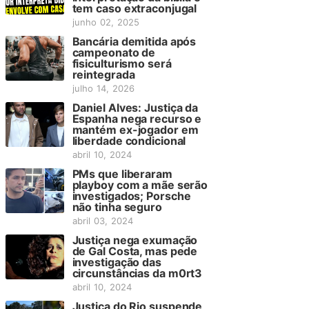
tem caso extraconjugal
junho 02, 2025
Bancária demitida após
campeonato de
fisiculturismo será
reintegrada
julho 14, 2026
Daniel Alves: Justiça da
Espanha nega recurso e
mantém ex-jogador em
liberdade condicional
abril 10, 2024
PMs que liberaram
playboy com a mãe serão
investigados; Porsche
não tinha seguro
abril 03, 2024
Justiça nega exumação
de Gal Costa, mas pede
investigação das
circunstâncias da m0rt3
abril 10, 2024
Justiça do Rio suspende