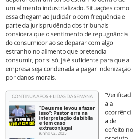
um alimento industrializado. Situações como
essa chegam ao Judiciário com frequência e
parte da jurisprudência dos tribunais
considera que o sentimento de repugnância
do consumidor ao se deparar com algo
estranho no alimento que pretendia
consumir, por si só, já é suficiente para que a
empresa seja condenada a pagar indenização
por danos morais.
“Verificad
CONTINUA APÓS + LIDAS DA SEMANA
a a
“Deus me levou a fazer
ocorrênci
isso”: Pastor erra na
interpretação da bíblia
a de
e tem caso
extraconjugal
defeito no
junho 02, 2025
produto,