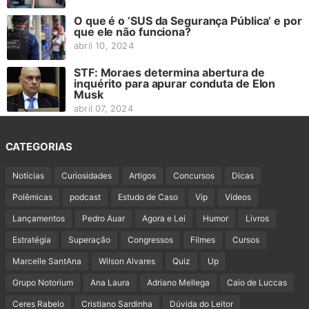
O que é o ‘SUS da Segurança Pública’ e por
que ele não funciona?
abril 10, 2024
STF: Moraes determina abertura de
inquérito para apurar conduta de Elon
Musk
abril 07, 2024
CATEGORIAS
Notícias
Curiosidades
Artigos
Concursos
Dicas
Polêmicas
podcast
Estudo de Caso
Vip
Vídeos
Lançamentos
Pedro Auar
Agora e Lei
Humor
Livros
Estratégia
Superação
Congressos
Filmes
Cursos
Marcelle SantAna
Wilson Alvares
Quiz
Up
Grupo Notorium
Ana Laura
Adriano Mellega
Caio de Luccas
Ceres Rabelo
Cristiano Sardinha
Dúvida do Leitor