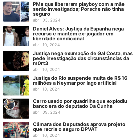
PMs que liberaram playboy com a mãe
serão investigados; Porsche não tinha
seguro
abril 03, 2024
Daniel Alves: Justiça da Espanha nega
recurso e mantém ex-jogador em
liberdade condicional
abril 10, 2024
Justiça nega exumação de Gal Costa, mas
pede investigação das circunstâncias da
m0rt3
abril 10, 2024
Justiça do Rio suspende multa de R$ 16
milhões a Neymar por lago artificial
abril 10, 2024
Carro usado por quadrilha que explodiu
banco era do deputado Da Cunha
abril 09, 2024
Câmara dos Deputados aprova projeto
que recria o seguro DPVAT
abril 10, 2024