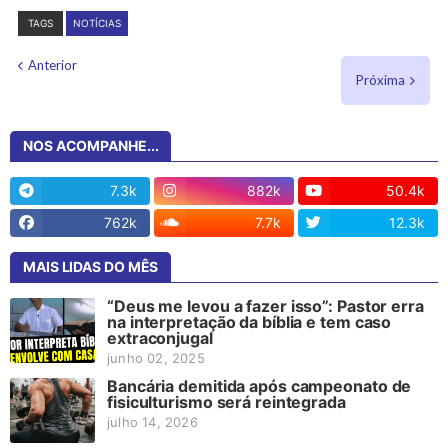
TAGS
NOTÍCIAS
Anterior
Próxima
NOS ACOMPANHE...
7.3k
882k
50.4k
762k
7.7k
12.3k
MAIS LIDAS DO MÊS
“Deus me levou a fazer isso”: Pastor erra
na interpretação da bíblia e tem caso
extraconjugal
junho 02, 2025
Bancária demitida após campeonato de
fisiculturismo será reintegrada
julho 14, 2026