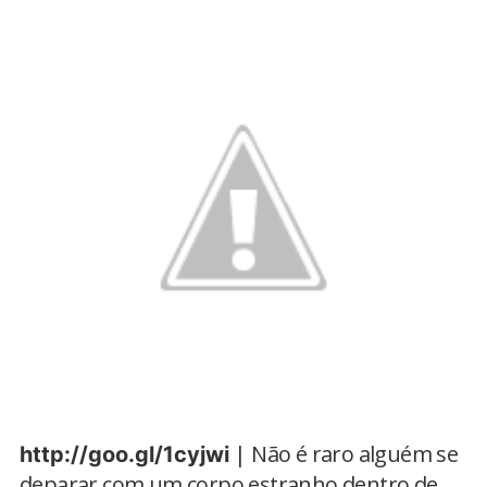
| Não é raro alguém se
http://goo.gl/1cyjwi
deparar com um corpo estranho dentro de