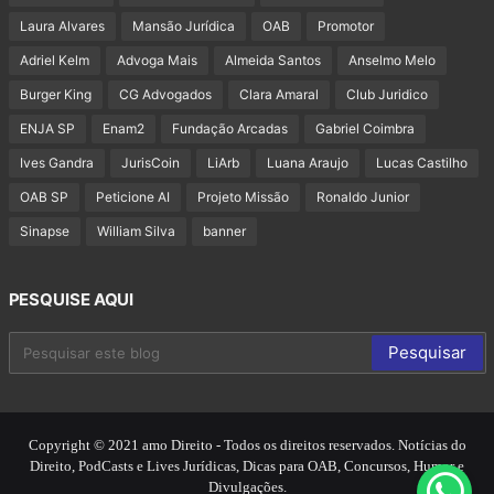
Laura Alvares
Mansão Jurídica
OAB
Promotor
Adriel Kelm
Advoga Mais
Almeida Santos
Anselmo Melo
Burger King
CG Advogados
Clara Amaral
Club Juridico
ENJA SP
Enam2
Fundação Arcadas
Gabriel Coimbra
Ives Gandra
JurisCoin
LiArb
Luana Araujo
Lucas Castilho
OAB SP
Peticione AI
Projeto Missão
Ronaldo Junior
Sinapse
William Silva
banner
PESQUISE AQUI
Copyright © 2021 amo Direito - Todos os direitos reservados. Notícias do
Direito, PodCasts e Lives Jurídicas, Dicas para OAB, Concursos, Humor e
Divulgações.