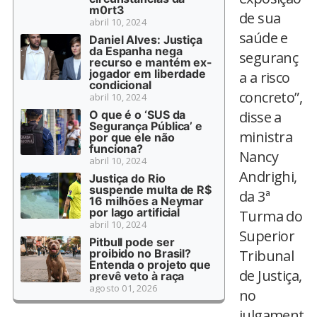
m0rt3
de sua
abril 10, 2024
saúde e
Daniel Alves: Justiça
da Espanha nega
seguranç
recurso e mantém ex-
jogador em liberdade
a a risco
condicional
concreto”,
abril 10, 2024
O que é o ‘SUS da
disse a
Segurança Pública’ e
ministra
por que ele não
funciona?
Nancy
abril 10, 2024
Andrighi,
Justiça do Rio
suspende multa de R$
da 3ª
16 milhões a Neymar
por lago artificial
Turma do
abril 10, 2024
Superior
Pitbull pode ser
proibido no Brasil?
Tribunal
Entenda o projeto que
de Justiça,
prevê veto à raça
agosto 01, 2026
no
julgament