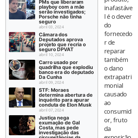
PMs que liberaram
playboy com a mãe
inafastáve
serão investigados;
l é o dever
Porsche não tinha
seguro
do
abril 03, 2024
fornecedo
Câmara dos
Deputados aprova
r de
projeto que recria o
seguro DPVAT
reparar
abril 10, 2024
também
Carro usado por
quadrilha que explodiu
o dano
banco era do deputado
extrapatri
Da Cunha
abril 09, 2024
monial
STF: Moraes
causado
determina abertura de
inquérito para apurar
ao
conduta de Elon Musk
abril 07, 2024
consumid
Justiça nega
or, fruto
exumação de Gal
Costa, mas pede
da
investigação das
exposição
circunstâncias da