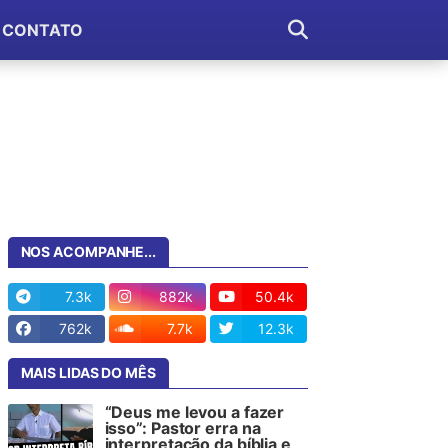
CONTATO
NOS ACOMPANHE...
7.3k
882k
50.4k
762k
7.7k
12.3k
MAIS LIDAS DO MÊS
“Deus me levou a fazer
isso”: Pastor erra na
interpretação da bíblia e