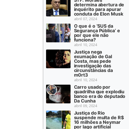
determina abertura de
inquérito para apurar
conduta de Elon Musk
abril 07, 2024
O que é o ‘SUS da
Segurança Pública’ e
por que ele não
funciona?
abril 10, 2024
Justiça nega
exumação de Gal
Costa, mas pede
investigação das
circunstâncias da
m0rt3
abril 10, 2024
Carro usado por
quadrilha que explodiu
banco era do deputado
Da Cunha
abril 09, 2024
Justiça do Rio
suspende multa de R$
16 milhões a Neymar
por lago artificial