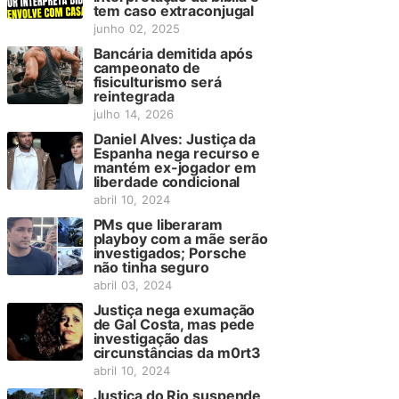
tem caso extraconjugal
junho 02, 2025
Bancária demitida após
campeonato de
fisiculturismo será
reintegrada
julho 14, 2026
Daniel Alves: Justiça da
Espanha nega recurso e
mantém ex-jogador em
liberdade condicional
abril 10, 2024
PMs que liberaram
playboy com a mãe serão
investigados; Porsche
não tinha seguro
abril 03, 2024
Justiça nega exumação
de Gal Costa, mas pede
investigação das
circunstâncias da m0rt3
abril 10, 2024
Justiça do Rio suspende