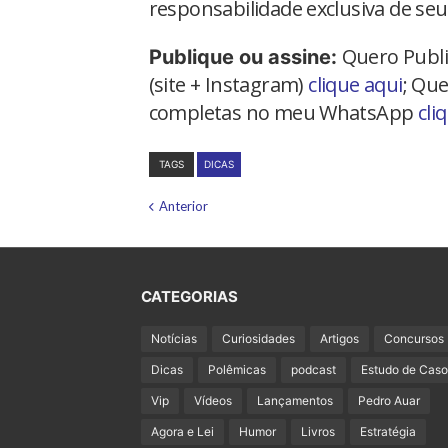
responsabilidade exclusiva de seu
Quero Publi
Publique ou assine:
(site + Instagram)
clique aqui
; Que
completas no meu WhatsApp
cli
TAGS
DICAS
Anterior
CATEGORIAS
Notícias
Curiosidades
Artigos
Concursos
Dicas
Polêmicas
podcast
Estudo de Caso
Vip
Vídeos
Lançamentos
Pedro Auar
Agora e Lei
Humor
Livros
Estratégia