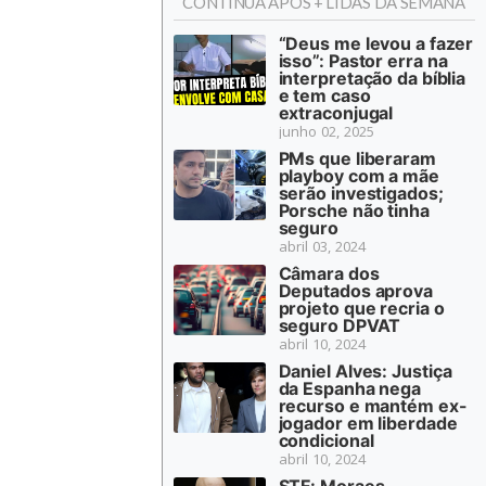
CONTINUA APÓS + LIDAS DA SEMANA
“Deus me levou a fazer
isso”: Pastor erra na
interpretação da bíblia
e tem caso
extraconjugal
junho 02, 2025
PMs que liberaram
playboy com a mãe
serão investigados;
Porsche não tinha
seguro
abril 03, 2024
Câmara dos
Deputados aprova
projeto que recria o
seguro DPVAT
abril 10, 2024
Daniel Alves: Justiça
da Espanha nega
recurso e mantém ex-
jogador em liberdade
condicional
abril 10, 2024
STF: Moraes