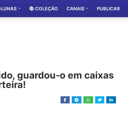
OLUNAS
📚 COLEÇÃO
CANAIS
PUBLICAR
ido, guardou-o em caixas
rteira!