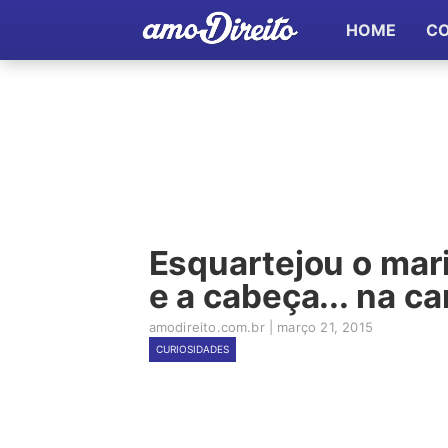
HOME
C
Esquartejou o mar
e a cabeça... na ca
amodireito.com.br
|
março 21, 2015
CURIOSIDADES