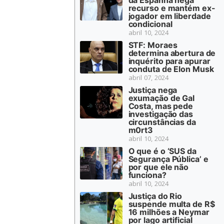
da Espanha nega
recurso e mantém ex-
jogador em liberdade
condicional
abril 10, 2024
STF: Moraes
determina abertura de
inquérito para apurar
conduta de Elon Musk
abril 07, 2024
Justiça nega
exumação de Gal
Costa, mas pede
investigação das
circunstâncias da
m0rt3
abril 10, 2024
O que é o ‘SUS da
Segurança Pública’ e
por que ele não
funciona?
abril 10, 2024
Justiça do Rio
suspende multa de R$
16 milhões a Neymar
por lago artificial