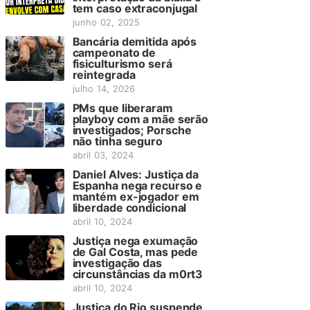
tem caso extraconjugal
junho 02, 2025
Bancária demitida após
campeonato de
fisiculturismo será
reintegrada
julho 14, 2026
PMs que liberaram
playboy com a mãe serão
investigados; Porsche
não tinha seguro
abril 03, 2024
Daniel Alves: Justiça da
Espanha nega recurso e
mantém ex-jogador em
liberdade condicional
abril 10, 2024
Justiça nega exumação
de Gal Costa, mas pede
investigação das
circunstâncias da m0rt3
abril 10, 2024
Justiça do Rio suspende