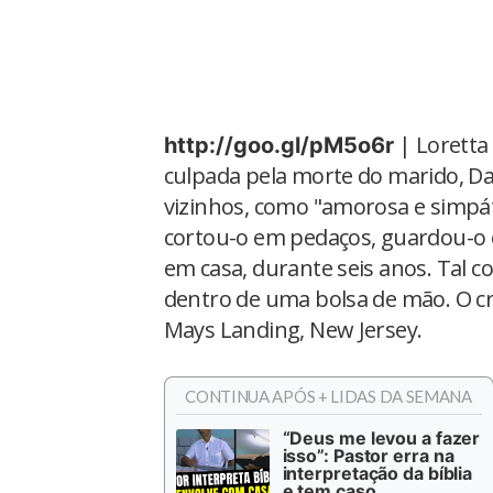
| Loretta
http://goo.gl/pM5o6r
culpada pela morte do marido, Da
vizinhos, como "amorosa e simpát
cortou-o em pedaços, guardou-o 
em casa, durante seis anos. Tal 
dentro de uma bolsa de mão. O cr
Mays Landing, New Jersey.
CONTINUA APÓS + LIDAS DA SEMANA
“Deus me levou a fazer
isso”: Pastor erra na
interpretação da bíblia
e tem caso