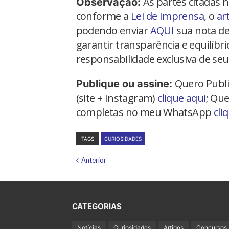
As partes citadas 
Observação:
conforme a
Lei de Imprensa
, o
ar
podendo enviar
AQUI
sua nota de
garantir transparência e equilíbr
responsabilidade exclusiva de seu
Quero Publi
Publique ou assine:
(site + Instagram)
clique aqui
; Que
completas no meu WhatsApp
cli
TAGS
CURIOSIDADES
Anterior
CATEGORIAS
Notícias
Curiosidades
Artigos
Concursos