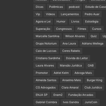
Dicas
Polêmicas
podcast
Estudo de Caso
Vip
Vídeos
Lançamentos
Pedro Auar
Agora e Lei
Humor
Livros
Estratégia
Superação
Congressos
Filmes
Cursos
Marcelle SantAna
Wilson Alvares
Quiz
U
Grupo Notorium
Ana Laura
Adriano Mellega
Caio de Luccas
Ceres Rabelo
Cristiano Sardinha
Dúvida do Leitor
Laura Alvares
Mansão Jurídica
OAB
Promotor
Adriel Kelm
Advoga Mais
Almeida Santos
Anselmo Melo
Burger King
CG Advogados
Clara Amaral
Club Juridico
ENJA SP
Enam2
Fundação Arcadas
Gabriel Coimbra
Ives Gandra
JurisCoin