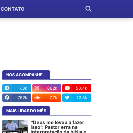
CONTATO
NOS ACOMPANHE...
7.3k
882k
50.4k
762k
7.7k
12.3k
MAIS LIDAS DO MÊS
“Deus me levou a fazer
isso”: Pastor erra na
interpretação da bíblia e