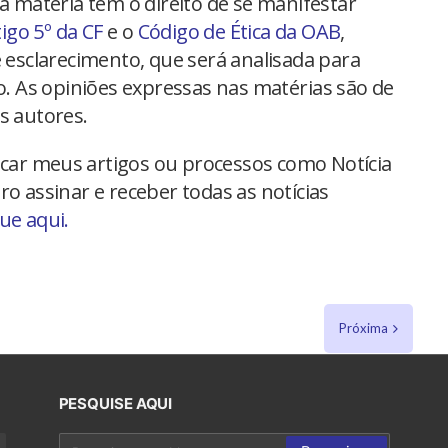
na matéria têm o direito de se manifestar
tigo 5º da CF
e o
Código de Ética da OAB
,
 esclarecimento, que será analisada para
io. As opiniões expressas nas matérias são de
s autores.
car meus artigos ou processos como Notícia
ro assinar e receber todas as notícias
que aqui.
Próxima
PESQUISE AQUI