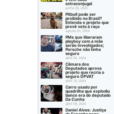
extraconjugal
junho 02, 2025
Pitbull pode ser
proibido no Brasil?
Entenda o projeto que
prevê veto à raça
agosto 01, 2026
PMs que liberaram
playboy com a mãe
serão investigados;
Porsche não tinha
seguro
abril 03, 2024
Câmara dos
Deputados aprova
projeto que recria o
seguro DPVAT
abril 10, 2024
Carro usado por
quadrilha que explodiu
banco era do deputado
Da Cunha
abril 09, 2024
Daniel Alves: Justiça