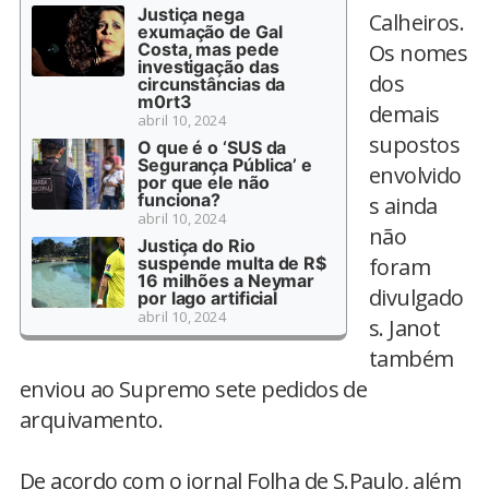
Justiça nega
Calheiros.
exumação de Gal
Costa, mas pede
Os nomes
investigação das
dos
circunstâncias da
m0rt3
demais
abril 10, 2024
supostos
O que é o ‘SUS da
Segurança Pública’ e
envolvido
por que ele não
funciona?
s ainda
abril 10, 2024
não
Justiça do Rio
suspende multa de R$
foram
16 milhões a Neymar
divulgado
por lago artificial
abril 10, 2024
s. Janot
também
enviou ao Supremo sete pedidos de
arquivamento.
De acordo com o jornal Folha de S.Paulo, além