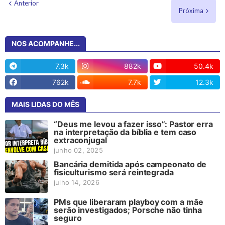
Anterior
Próxima
NOS ACOMPANHE...
7.3k
882k
50.4k
762k
7.7k
12.3k
MAIS LIDAS DO MÊS
“Deus me levou a fazer isso”: Pastor erra
na interpretação da bíblia e tem caso
extraconjugal
junho 02, 2025
Bancária demitida após campeonato de
fisiculturismo será reintegrada
julho 14, 2026
PMs que liberaram playboy com a mãe
serão investigados; Porsche não tinha
seguro