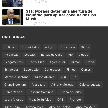
abril 10, 2024
STF: Moraes determina abertura de
inquérito para apurar conduta de Elon
Musk
abril 07, 2024
CATEGORIAS
Notícias
Curiosidades
Artigos
Concursos
Dicas
Polêmicas
podcast
Estudo de Caso
Vip
Vídeos
Lançamentos
Pedro Auar
Agora e Lei
Humor
Livros
Estratégia
Superação
Congressos
Filmes
Cursos
Marcelle SantAna
Wilson Alvares
Quiz
Up
Grupo Notorium
Ana Laura
Adriano Mellega
Caio de Luccas
Ceres Rabelo
Cristiano Sardinha
Dúvida do Leitor
Laura Alvares
Mansão Jurídica
OAB
Promotor
Adriel Kelm
Advoga Mais
Almeida Santos
Anselmo Melo