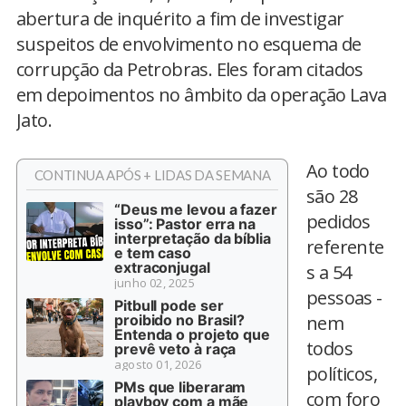
abertura de inquérito a fim de investigar
suspeitos de envolvimento no esquema de
corrupção da Petrobras. Eles foram citados
em depoimentos no âmbito da operação Lava
Jato.
Ao todo
CONTINUA APÓS + LIDAS DA SEMANA
são 28
“Deus me levou a fazer
pedidos
isso”: Pastor erra na
interpretação da bíblia
referente
e tem caso
extraconjugal
s a 54
junho 02, 2025
pessoas -
Pitbull pode ser
proibido no Brasil?
nem
Entenda o projeto que
todos
prevê veto à raça
agosto 01, 2026
políticos,
PMs que liberaram
com foro
playboy com a mãe