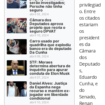
serão investigados;
privilegiad
Porsche não tinha
seguro
o. Entre
abril 03, 2024
os citados
Câmara dos
Deputados aprova
estariam
projeto que recria o
os
seguro DPVAT
abril 10, 2024
president
Carro usado por
es da
quadrilha que explodiu
banco era do deputado
Câmara
Da Cunha
abril 09, 2024
dos
STF: Moraes
Deputado
determina abertura de
inquérito para apurar
s,
conduta de Elon Musk
Eduardo
abril 07, 2024
Cunha, e
Daniel Alves: Justiça
da Espanha nega
do
recurso e mantém ex-
jogador em liberdade
Senado,
condicional
abril 10, 2024
Renan