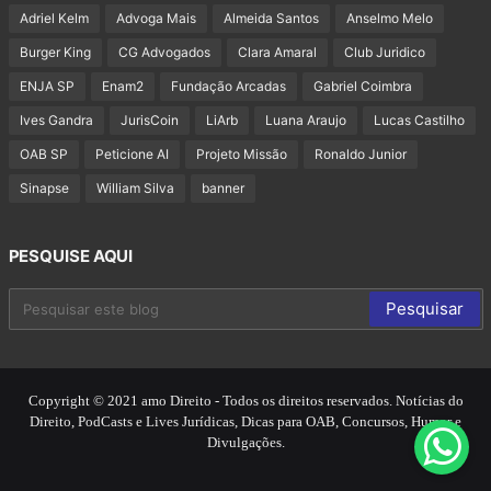
Adriel Kelm
Advoga Mais
Almeida Santos
Anselmo Melo
Burger King
CG Advogados
Clara Amaral
Club Juridico
ENJA SP
Enam2
Fundação Arcadas
Gabriel Coimbra
Ives Gandra
JurisCoin
LiArb
Luana Araujo
Lucas Castilho
OAB SP
Peticione AI
Projeto Missão
Ronaldo Junior
Sinapse
William Silva
banner
PESQUISE AQUI
Copyright © 2021 amo Direito - Todos os direitos reservados. Notícias do
Direito, PodCasts e Lives Jurídicas, Dicas para OAB, Concursos, Humor e
Divulgações.