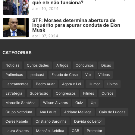
que ele não funciona?
abril 10, 2024
STF: Moraes determina abertura de
inquérito para apurar conduta de Elon
Musk
abril 07, 2024
CATEGORIAS
Notícias
Curiosidades
Artigos
Concursos
Dicas
Polêmicas
podcast
Estudo de Caso
Vip
Vídeos
Lançamentos
Pedro Auar
Agora e Lei
Humor
Livros
Estratégia
Superação
Congressos
Filmes
Cursos
Marcelle SantAna
Wilson Alvares
Quiz
Up
Grupo Notorium
Ana Laura
Adriano Mellega
Caio de Luccas
Ceres Rabelo
Cristiano Sardinha
Dúvida do Leitor
Laura Alvares
Mansão Jurídica
OAB
Promotor