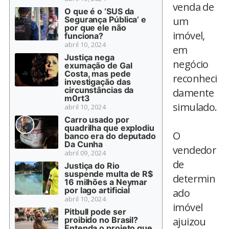
venda de
O que é o ‘SUS da
Segurança Pública’ e
um
por que ele não
imóvel,
funciona?
abril 10, 2024
em
Justiça nega
negócio
exumação de Gal
Costa, mas pede
reconheci
investigação das
circunstâncias da
damente
m0rt3
simulado.
abril 10, 2024
Carro usado por
quadrilha que explodiu
O
banco era do deputado
Da Cunha
vendedor
abril 09, 2024
de
Justiça do Rio
suspende multa de R$
determin
16 milhões a Neymar
por lago artificial
ado
abril 10, 2024
imóvel
Pitbull pode ser
proibido no Brasil?
ajuizou
Entenda o projeto que