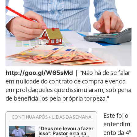
| "Não há de se falar
http://goo.gl/W65sMd
em nulidade do contrato de compra e venda
em prol daqueles que dissimularam, sob pena
de beneficiá-los pela própria torpeza."
Este foi o
CONTINUA APÓS + LIDAS DA SEMANA
entendim
“Deus me levou a fazer
ento da 4ª
isso”: Pastor erra na