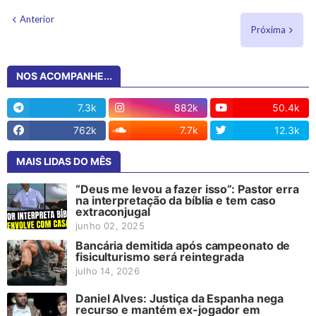
Anterior
Próxima
NOS ACOMPANHE...
7.3k
882k
50.4k
762k
7.7k
12.3k
MAIS LIDAS DO MÊS
“Deus me levou a fazer isso”: Pastor erra
na interpretação da bíblia e tem caso
extraconjugal
junho 02, 2025
Bancária demitida após campeonato de
fisiculturismo será reintegrada
julho 14, 2026
Daniel Alves: Justiça da Espanha nega
recurso e mantém ex-jogador em