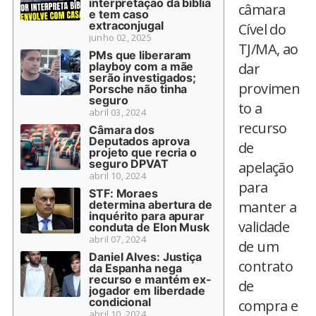
interpretação da bíblia
câmara
e tem caso
extraconjugal
Cível do
junho 02, 2025
TJ/MA, ao
PMs que liberaram
playboy com a mãe
dar
serão investigados;
provimen
Porsche não tinha
seguro
to a
abril 03, 2024
recurso
Câmara dos
Deputados aprova
de
projeto que recria o
seguro DPVAT
apelação
abril 10, 2024
para
STF: Moraes
determina abertura de
manter a
inquérito para apurar
validade
conduta de Elon Musk
abril 07, 2024
de um
Daniel Alves: Justiça
contrato
da Espanha nega
recurso e mantém ex-
de
jogador em liberdade
condicional
compra e
abril 10, 2024