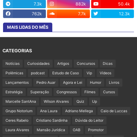
7.3k
882k
50.4k
762k
7.7k
12.3k
MAIS LIDAS DO MÊS
CATEGORIAS
Notícias
Curiosidades
Artigos
Concursos
Dicas
Polêmicas
podcast
Estudo de Caso
Vip
Vídeos
Lançamentos
Pedro Auar
Agora e Lei
Humor
Livros
Estratégia
Superação
Congressos
Filmes
Cursos
Marcelle SantAna
Wilson Alvares
Quiz
Up
Grupo Notorium
Ana Laura
Adriano Mellega
Caio de Luccas
Ceres Rabelo
Cristiano Sardinha
Dúvida do Leitor
Laura Alvares
Mansão Jurídica
OAB
Promotor