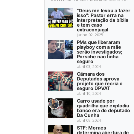
“Deus me levou a fazer
isso”: Pastor erra na
interpretação da bíblia
e tem caso
extraconjugal
junho 02, 2025
PMs que liberaram
playboy com a mãe
serão investigados;
Porsche não tinha
seguro
abril 03, 2024
Câmara dos
Deputados aprova
projeto que recria o
seguro DPVAT
abril 10, 2024
Carro usado por
quadrilha que explodiu
banco era do deputado
Da Cunha
abril 09, 2024
STF: Moraes
determina abertura de