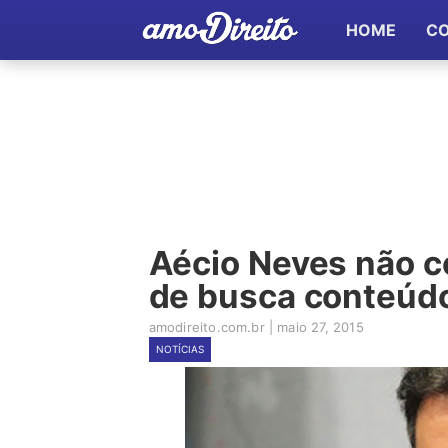
HOME
C
Aécio Neves não co
de busca conteúdo
amodireito.com.br
|
maio 27, 2015
NOTÍCIAS