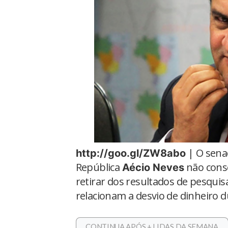
| O senad
http://goo.gl/ZW8abo
República
não conse
Aécio Neves
retirar dos resultados de pesquis
relacionam a desvio de dinheiro
CONTINUA APÓS + LIDAS DA SEMANA