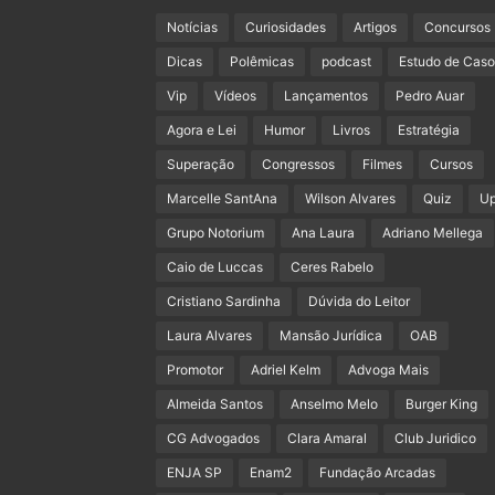
Notícias
Curiosidades
Artigos
Concursos
Dicas
Polêmicas
podcast
Estudo de Caso
Vip
Vídeos
Lançamentos
Pedro Auar
Agora e Lei
Humor
Livros
Estratégia
Superação
Congressos
Filmes
Cursos
Marcelle SantAna
Wilson Alvares
Quiz
U
Grupo Notorium
Ana Laura
Adriano Mellega
Caio de Luccas
Ceres Rabelo
Cristiano Sardinha
Dúvida do Leitor
Laura Alvares
Mansão Jurídica
OAB
Promotor
Adriel Kelm
Advoga Mais
Almeida Santos
Anselmo Melo
Burger King
CG Advogados
Clara Amaral
Club Juridico
ENJA SP
Enam2
Fundação Arcadas