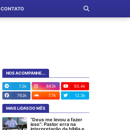
CONTATO
NOS ACOMPANHE...
7.3k
882k
50.4k
762k
7.7k
12.3k
MAIS LIDAS DO MÊS
“Deus me levou a fazer
isso”: Pastor erra na
interpretação da bíblia e