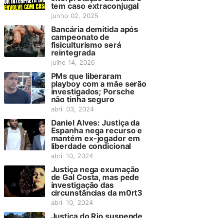
tem caso extraconjugal
junho 02, 2025
Bancária demitida após
campeonato de
fisiculturismo será
reintegrada
julho 14, 2026
PMs que liberaram
playboy com a mãe serão
investigados; Porsche
não tinha seguro
abril 03, 2024
Daniel Alves: Justiça da
Espanha nega recurso e
mantém ex-jogador em
liberdade condicional
abril 10, 2024
Justiça nega exumação
de Gal Costa, mas pede
investigação das
circunstâncias da m0rt3
abril 10, 2024
Justiça do Rio suspende