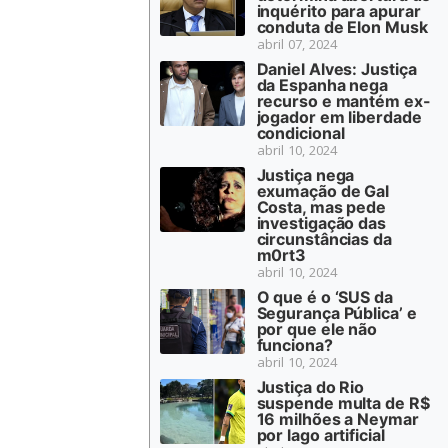
inquérito para apurar
conduta de Elon Musk
abril 07, 2024
Daniel Alves: Justiça
da Espanha nega
recurso e mantém ex-
jogador em liberdade
condicional
abril 10, 2024
Justiça nega
exumação de Gal
Costa, mas pede
investigação das
circunstâncias da
m0rt3
abril 10, 2024
O que é o ‘SUS da
Segurança Pública’ e
por que ele não
funciona?
abril 10, 2024
Justiça do Rio
suspende multa de R$
16 milhões a Neymar
por lago artificial