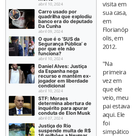
visita em
abril 10, 2024
Carro usado por
sua casa,
quadrilha que explodiu
em
banco era do deputado
Da Cunha
Florianóp
abril 09, 2024
olis, em
O que é o ‘SUS da
Segurança Pública’ e
2012.
por que ele não
funciona?
abril 10, 2024
"Na
Daniel Alves: Justiça
da Espanha nega
primeira
recurso e mantém ex-
vez em
jogador em liberdade
condicional
que ele
abril 10, 2024
veio, meu
STF: Moraes
determina abertura de
pai estava
inquérito para apurar
conduta de Elon Musk
aqui. Ele
abril 07, 2024
foi
Justiça do Rio
suspende multa de R$
simpático
16 milhões a Neymar