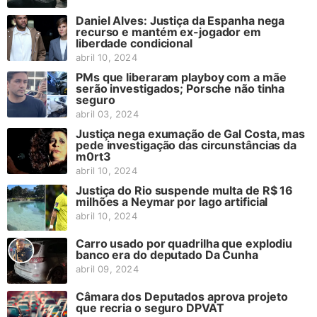
Daniel Alves: Justiça da Espanha nega
recurso e mantém ex-jogador em
liberdade condicional
abril 10, 2024
PMs que liberaram playboy com a mãe
serão investigados; Porsche não tinha
seguro
abril 03, 2024
Justiça nega exumação de Gal Costa, mas
pede investigação das circunstâncias da
m0rt3
abril 10, 2024
Justiça do Rio suspende multa de R$ 16
milhões a Neymar por lago artificial
abril 10, 2024
Carro usado por quadrilha que explodiu
banco era do deputado Da Cunha
abril 09, 2024
Câmara dos Deputados aprova projeto
que recria o seguro DPVAT