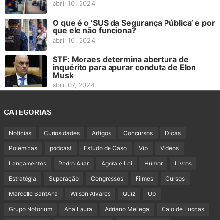
abril 10, 2024
O que é o ‘SUS da Segurança Pública’ e por
que ele não funciona?
abril 10, 2024
STF: Moraes determina abertura de
inquérito para apurar conduta de Elon
Musk
abril 07, 2024
CATEGORIAS
Notícias
Curiosidades
Artigos
Concursos
Dicas
Polêmicas
podcast
Estudo de Caso
Vip
Vídeos
Lançamentos
Pedro Auar
Agora e Lei
Humor
Livros
Estratégia
Superação
Congressos
Filmes
Cursos
Marcelle SantAna
Wilson Alvares
Quiz
Up
Grupo Notorium
Ana Laura
Adriano Mellega
Caio de Luccas