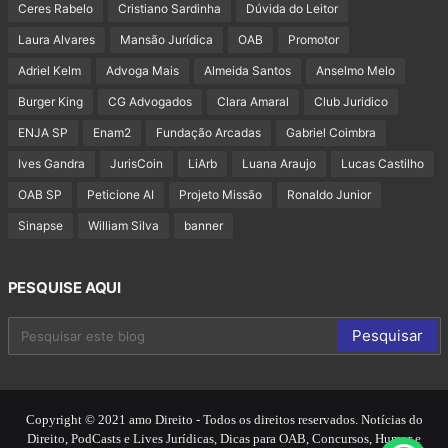
Ceres Rabelo
Cristiano Sardinha
Dúvida do Leitor
Laura Alvares
Mansão Jurídica
OAB
Promotor
Adriel Kelm
Advoga Mais
Almeida Santos
Anselmo Melo
Burger King
CG Advogados
Clara Amaral
Club Juridico
ENJA SP
Enam2
Fundação Arcadas
Gabriel Coimbra
Ives Gandra
JurisCoin
LiArb
Luana Araujo
Lucas Castilho
OAB SP
Peticione AI
Projeto Missão
Ronaldo Junior
Sinapse
William Silva
banner
PESQUISE AQUI
Copyright © 2021 amo Direito - Todos os direitos reservados. Notícias do
Direito, PodCasts e Lives Jurídicas, Dicas para OAB, Concursos, Humor e