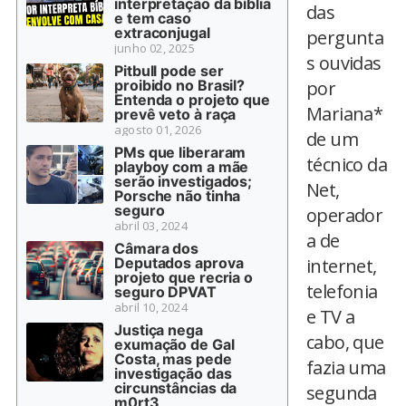
interpretação da bíblia
das
e tem caso
extraconjugal
pergunta
junho 02, 2025
s ouvidas
Pitbull pode ser
proibido no Brasil?
por
Entenda o projeto que
Mariana*
prevê veto à raça
agosto 01, 2026
de um
PMs que liberaram
técnico da
playboy com a mãe
serão investigados;
Net,
Porsche não tinha
seguro
operador
abril 03, 2024
a de
Câmara dos
Deputados aprova
internet,
projeto que recria o
telefonia
seguro DPVAT
abril 10, 2024
e TV a
Justiça nega
cabo, que
exumação de Gal
Costa, mas pede
fazia uma
investigação das
circunstâncias da
segunda
m0rt3