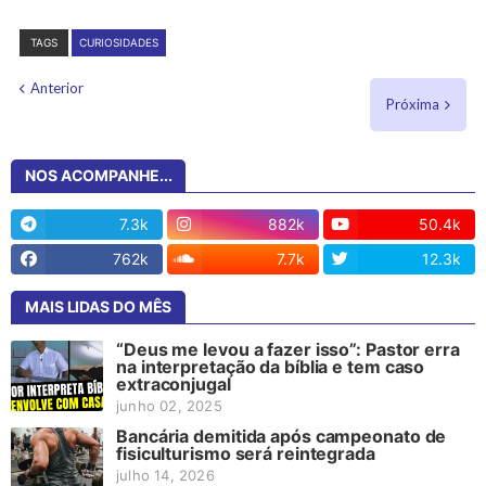
TAGS
CURIOSIDADES
Anterior
Próxima
NOS ACOMPANHE...
7.3k
882k
50.4k
762k
7.7k
12.3k
MAIS LIDAS DO MÊS
“Deus me levou a fazer isso”: Pastor erra
na interpretação da bíblia e tem caso
extraconjugal
junho 02, 2025
Bancária demitida após campeonato de
fisiculturismo será reintegrada
julho 14, 2026