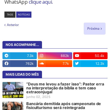
WhatsApp
clique aqui.
TAGS
NOTÍCIAS
Anterior
Próxima
NOS ACOMPANHE...
7.3k
882k
50.4k
762k
7.7k
12.3k
MAIS LIDAS DO MÊS
“Deus me levou a fazer isso”: Pastor erra
na interpretação da bíblia e tem caso
extraconjugal
junho 02, 2025
Bancária demitida após campeonato de
fisiculturismo será reintegrada