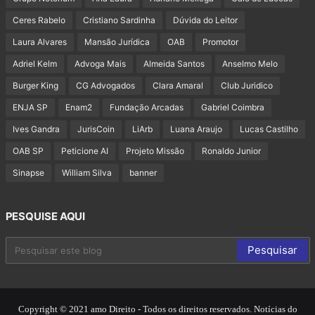
Ceres Rabelo
Cristiano Sardinha
Dúvida do Leitor
Laura Alvares
Mansão Jurídica
OAB
Promotor
Adriel Kelm
Advoga Mais
Almeida Santos
Anselmo Melo
Burger King
CG Advogados
Clara Amaral
Club Juridico
ENJA SP
Enam2
Fundação Arcadas
Gabriel Coimbra
Ives Gandra
JurisCoin
LiArb
Luana Araujo
Lucas Castilho
OAB SP
Peticione AI
Projeto Missão
Ronaldo Junior
Sinapse
William Silva
banner
PESQUISE AQUI
Copyright © 2021 amo Direito - Todos os direitos reservados. Notícias do