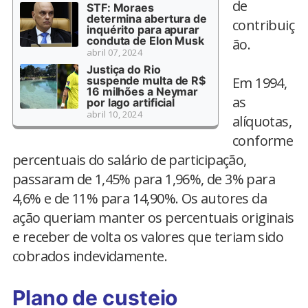
de
STF: Moraes
determina abertura de
contribuiç
inquérito para apurar
conduta de Elon Musk
ão.
abril 07, 2024
Justiça do Rio
suspende multa de R$
Em 1994,
16 milhões a Neymar
as
por lago artificial
abril 10, 2024
alíquotas,
conforme
percentuais do salário de participação,
passaram de 1,45% para 1,96%, de 3% para
4,6% e de 11% para 14,90%. Os autores da
ação queriam manter os percentuais originais
e receber de volta os valores que teriam sido
cobrados indevidamente.
Plano de custeio