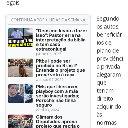
legais.
Segundo
CONTINUA APÓS + LIDAS DA SEMANA
os autos,
“Deus me levou a fazer
beneficiár
isso”: Pastor erra na
interpretação da bíblia
ios de
e tem caso
extraconjugal
plano de
junho 02, 2025
previdênci
Pitbull pode ser
proibido no Brasil?
a privada
Entenda o projeto que
alegaram
prevê veto à raça
agosto 01, 2026
que
PMs que liberaram
teriam
playboy com a mãe
serão investigados;
direito
Porsche não tinha
seguro
adquirido
abril 03, 2024
às
Câmara dos
Deputados aprova
normas
projeto que recria o