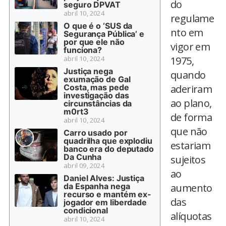
do
seguro DPVAT
abril 10, 2024
regulame
O que é o ‘SUS da
nto em
Segurança Pública’ e
por que ele não
vigor em
funciona?
abril 10, 2024
1975,
Justiça nega
quando
exumação de Gal
Costa, mas pede
aderiram
investigação das
ao plano,
circunstâncias da
m0rt3
de forma
abril 10, 2024
que não
Carro usado por
quadrilha que explodiu
estariam
banco era do deputado
Da Cunha
sujeitos
abril 09, 2024
ao
Daniel Alves: Justiça
da Espanha nega
aumento
recurso e mantém ex-
das
jogador em liberdade
condicional
alíquotas
abril 10, 2024