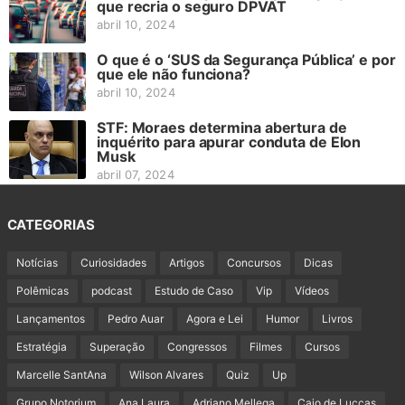
que recria o seguro DPVAT
abril 10, 2024
O que é o ‘SUS da Segurança Pública’ e por
que ele não funciona?
abril 10, 2024
STF: Moraes determina abertura de
inquérito para apurar conduta de Elon
Musk
abril 07, 2024
CATEGORIAS
Notícias
Curiosidades
Artigos
Concursos
Dicas
Polêmicas
podcast
Estudo de Caso
Vip
Vídeos
Lançamentos
Pedro Auar
Agora e Lei
Humor
Livros
Estratégia
Superação
Congressos
Filmes
Cursos
Marcelle SantAna
Wilson Alvares
Quiz
Up
Grupo Notorium
Ana Laura
Adriano Mellega
Caio de Luccas