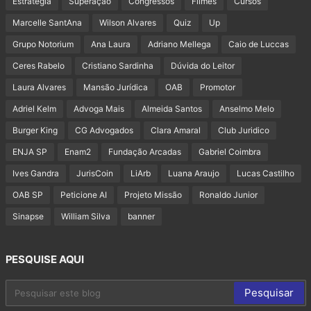
Estratégia
Superação
Congressos
Filmes
Cursos
Marcelle SantAna
Wilson Alvares
Quiz
Up
Grupo Notorium
Ana Laura
Adriano Mellega
Caio de Luccas
Ceres Rabelo
Cristiano Sardinha
Dúvida do Leitor
Laura Alvares
Mansão Jurídica
OAB
Promotor
Adriel Kelm
Advoga Mais
Almeida Santos
Anselmo Melo
Burger King
CG Advogados
Clara Amaral
Club Juridico
ENJA SP
Enam2
Fundação Arcadas
Gabriel Coimbra
Ives Gandra
JurisCoin
LiArb
Luana Araujo
Lucas Castilho
OAB SP
Peticione AI
Projeto Missão
Ronaldo Junior
Sinapse
William Silva
banner
PESQUISE AQUI