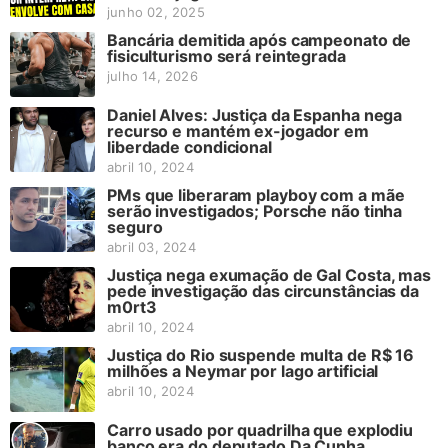
junho 02, 2025
Bancária demitida após campeonato de
fisiculturismo será reintegrada
julho 14, 2026
Daniel Alves: Justiça da Espanha nega
recurso e mantém ex-jogador em
liberdade condicional
abril 10, 2024
PMs que liberaram playboy com a mãe
serão investigados; Porsche não tinha
seguro
abril 03, 2024
Justiça nega exumação de Gal Costa, mas
pede investigação das circunstâncias da
m0rt3
abril 10, 2024
Justiça do Rio suspende multa de R$ 16
milhões a Neymar por lago artificial
abril 10, 2024
Carro usado por quadrilha que explodiu
banco era do deputado Da Cunha