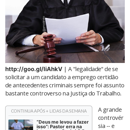
| A "legalidade" de se
http://goo.gl/IiAhkV
solicitar a um candidato a emprego certidão
de antecedentes criminais sempre foi assunto
bastante controverso na Justiça do Trabalho.
A grande
CONTINUA APÓS + LIDAS DA SEMANA
controvér
“Deus me levou a fazer
sia -- e
isso”: Pastor erra na