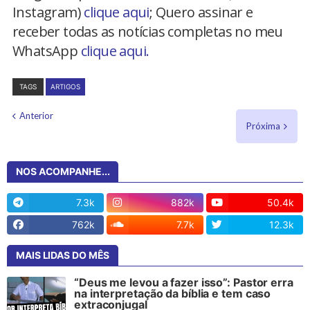
Instagram)
clique aqui
; Quero assinar e
receber todas as notícias completas no meu
WhatsApp
clique aqui.
TAGS
ARTIGOS
Anterior
Próxima
NOS ACOMPANHE...
7.3k
882k
50.4k
762k
7.7k
12.3k
MAIS LIDAS DO MÊS
“Deus me levou a fazer isso”: Pastor erra
na interpretação da bíblia e tem caso
extraconjugal