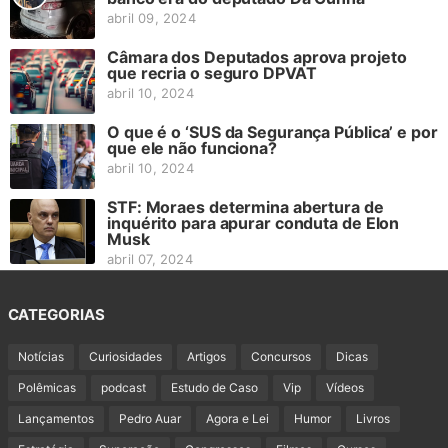
abril 09, 2024
Câmara dos Deputados aprova projeto
que recria o seguro DPVAT
abril 10, 2024
O que é o ‘SUS da Segurança Pública’ e por
que ele não funciona?
abril 10, 2024
STF: Moraes determina abertura de
inquérito para apurar conduta de Elon
Musk
abril 07, 2024
CATEGORIAS
Notícias
Curiosidades
Artigos
Concursos
Dicas
Polêmicas
podcast
Estudo de Caso
Vip
Vídeos
Lançamentos
Pedro Auar
Agora e Lei
Humor
Livros