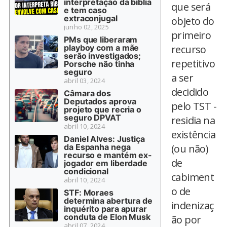
interpretação da bíblia
que será
e tem caso
extraconjugal
objeto do
junho 02, 2025
primeiro
PMs que liberaram
playboy com a mãe
recurso
serão investigados;
repetitivo
Porsche não tinha
seguro
a ser
abril 03, 2024
decidido
Câmara dos
Deputados aprova
pelo TST -
projeto que recria o
seguro DPVAT
residia na
abril 10, 2024
existência
Daniel Alves: Justiça
da Espanha nega
(ou não)
recurso e mantém ex-
de
jogador em liberdade
condicional
cabiment
abril 10, 2024
o de
STF: Moraes
determina abertura de
indenizaç
inquérito para apurar
conduta de Elon Musk
ão por
abril 07, 2024