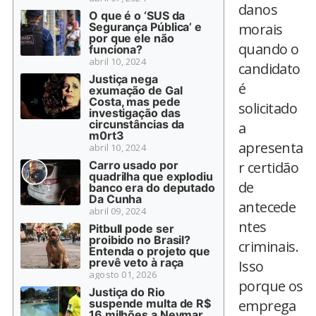
danos
O que é o ‘SUS da
Segurança Pública’ e
morais
por que ele não
quando o
funciona?
abril 10, 2024
candidato
Justiça nega
é
exumação de Gal
Costa, mas pede
solicitado
investigação das
circunstâncias da
a
m0rt3
apresenta
abril 10, 2024
Carro usado por
r certidão
quadrilha que explodiu
de
banco era do deputado
Da Cunha
antecede
abril 09, 2024
ntes
Pitbull pode ser
proibido no Brasil?
criminais.
Entenda o projeto que
prevê veto à raça
Isso
agosto 01, 2026
porque os
Justiça do Rio
suspende multa de R$
emprega
16 milhões a Neymar