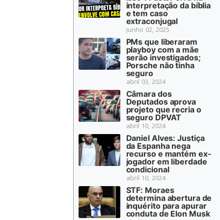
interpretação da bíblia
e tem caso
extraconjugal
junho 02, 2025
PMs que liberaram
playboy com a mãe
serão investigados;
Porsche não tinha
seguro
abril 03, 2024
Câmara dos
Deputados aprova
projeto que recria o
seguro DPVAT
abril 10, 2024
Daniel Alves: Justiça
da Espanha nega
recurso e mantém ex-
jogador em liberdade
condicional
abril 10, 2024
STF: Moraes
determina abertura de
inquérito para apurar
conduta de Elon Musk