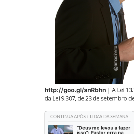
| A Lei 13
http://goo.gl/snRbhn
da Lei 9.307, de 23 de setembro d
CONTINUA APÓS + LIDAS DA SEMANA
“Deus me levou a fazer
isso”: Pastor erra na