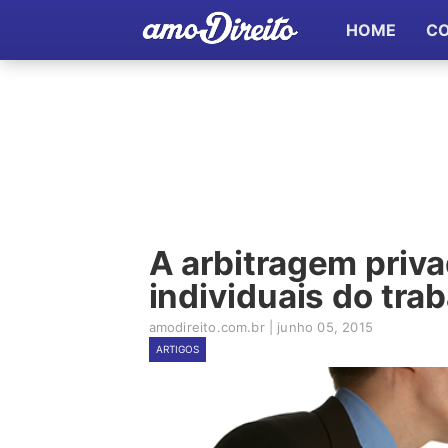
HOME
C
A arbitragem priva
individuais do tra
amodireito.com.br
|
junho 05, 2015
ARTIGOS