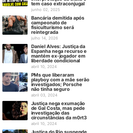
tem caso extraconjugal
junho 02, 2025
Bancária demitida após
campeonato de
fisiculturismo será
reintegrada
julho 14, 2026
Daniel Alves: Justiça da
Espanha nega recurso e
mantém ex-jogador em
liberdade condicional
abril 10, 2024
PMs que liberaram
playboy com a mãe serão
investigados; Porsche
não tinha seguro
abril 03, 2024
Justiça nega exumação
de Gal Costa, mas pede
investigação das
circunstâncias da m0rt3
abril 10, 2024
Justiça do Rio suspende