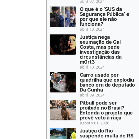
abril 07, 2024
O que é o ‘SUS da
Segurança Pública’ e
por que ele não
funciona?
abril 10, 2024
Justiça nega
exumação de Gal
Costa, mas pede
investigação das
circunstâncias da
m0rt3
abril 10, 2024
Carro usado por
quadrilha que explodiu
banco era do deputado
Da Cunha
abril 09, 2024
Pitbull pode ser
proibido no Brasil?
Entenda o projeto que
prevê veto à raça
agosto 01, 2026
Justiça do Rio
suspende multa de R$