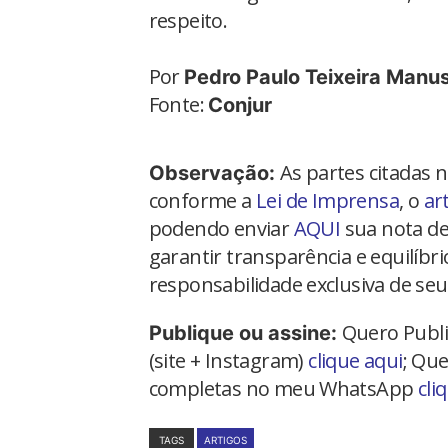
respeito.
Por
Pedro Paulo Teixeira Manu
Fonte:
Conjur
As partes citadas 
Observação:
conforme a
Lei de Imprensa
, o
ar
podendo enviar
AQUI
sua nota de
garantir transparência e equilíbr
responsabilidade exclusiva de seu
Quero Publi
Publique ou assine:
(site + Instagram)
clique aqui
; Que
completas no meu WhatsApp
cli
TAGS
ARTIGOS