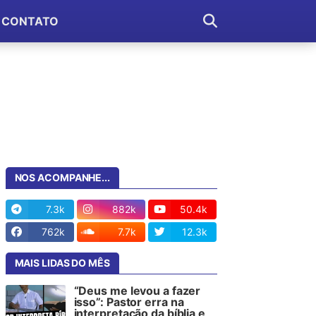
CONTATO
NOS ACOMPANHE...
7.3k
882k
50.4k
762k
7.7k
12.3k
MAIS LIDAS DO MÊS
“Deus me levou a fazer
isso”: Pastor erra na
interpretação da bíblia e