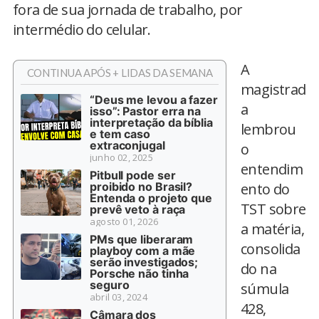
fora de sua jornada de trabalho, por
intermédio do celular.
A
CONTINUA APÓS + LIDAS DA SEMANA
magistrad
“Deus me levou a fazer
a
isso”: Pastor erra na
interpretação da bíblia
lembrou
e tem caso
extraconjugal
o
junho 02, 2025
entendim
Pitbull pode ser
proibido no Brasil?
ento do
Entenda o projeto que
TST sobre
prevê veto à raça
agosto 01, 2026
a matéria,
PMs que liberaram
consolida
playboy com a mãe
serão investigados;
do na
Porsche não tinha
seguro
súmula
abril 03, 2024
428,
Câmara dos