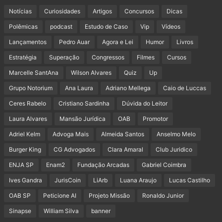
Notícias
Curiosidades
Artigos
Concursos
Dicas
Polêmicas
podcast
Estudo de Caso
Vip
Vídeos
Lançamentos
Pedro Auar
Agora e Lei
Humor
Livros
Estratégia
Superação
Congressos
Filmes
Cursos
Marcelle SantAna
Wilson Alvares
Quiz
Up
Grupo Notorium
Ana Laura
Adriano Mellega
Caio de Luccas
Ceres Rabelo
Cristiano Sardinha
Dúvida do Leitor
Laura Alvares
Mansão Jurídica
OAB
Promotor
Adriel Kelm
Advoga Mais
Almeida Santos
Anselmo Melo
Burger King
CG Advogados
Clara Amaral
Club Juridico
ENJA SP
Enam2
Fundação Arcadas
Gabriel Coimbra
Ives Gandra
JurisCoin
LiArb
Luana Araujo
Lucas Castilho
OAB SP
Peticione AI
Projeto Missão
Ronaldo Junior
Sinapse
William Silva
banner