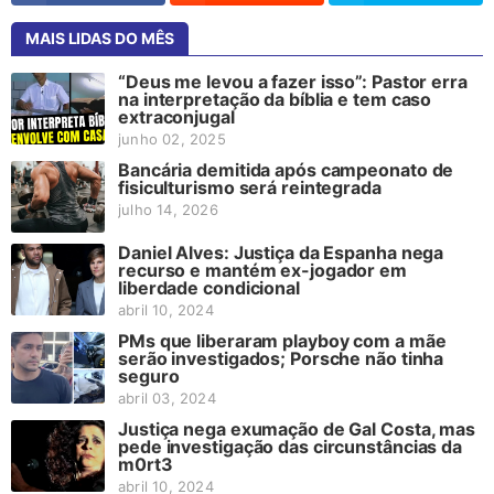
MAIS LIDAS DO MÊS
“Deus me levou a fazer isso”: Pastor erra
na interpretação da bíblia e tem caso
extraconjugal
junho 02, 2025
Bancária demitida após campeonato de
fisiculturismo será reintegrada
julho 14, 2026
Daniel Alves: Justiça da Espanha nega
recurso e mantém ex-jogador em
liberdade condicional
abril 10, 2024
PMs que liberaram playboy com a mãe
serão investigados; Porsche não tinha
seguro
abril 03, 2024
Justiça nega exumação de Gal Costa, mas
pede investigação das circunstâncias da
m0rt3
abril 10, 2024