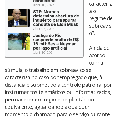
condicional
caracteriz
abril 10, 2024
a o
STF: Moraes
determina abertura de
regime de
inquérito para apurar
conduta de Elon Musk
sobreavis
abril 07, 2024
o”.
Justiça do Rio
suspende multa de R$
16 milhões a Neymar
Ainda de
por lago artificial
abril 10, 2024
acordo
com a
súmula, o trabalho em sobreaviso se
caracteriza no caso do “empregado que, à
distância é submetido a controle patronal por
instrumentos telemáticos ou informatizados,
permanecer em regime de plantão ou
equivalente, aguardando a qualquer
momento o chamado para o serviço durante