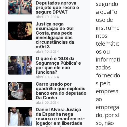
Deputados aprova
segundo
projeto que recria o
a qual “o
seguro DPVAT
abril 10, 2024
uso de
Justiça nega
instrume
exumação de Gal
Costa, mas pede
ntos
investigação das
circunstâncias da
telemátic
m0rt3
os ou
abril 10, 2024
O que é o ‘SUS da
informati
Segurança Pública’ e
zados
por que ele não
funciona?
fornecido
abril 10, 2024
s pela
Carro usado por
quadrilha que explodiu
empresa
banco era do deputado
Da Cunha
ao
abril 09, 2024
emprega
Daniel Alves: Justiça
da Espanha nega
do, por si
recurso e mantém ex-
só, não
jogador em liberdade