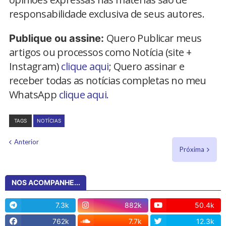
responsabilidade exclusiva de seus autores.
Quero Publicar meus
Publique ou assine:
artigos ou processos como Notícia (site +
Instagram)
clique aqui
; Quero assinar e
receber todas as notícias completas no meu
WhatsApp
clique aqui.
TAGS
NOTÍCIAS
Anterior
Próxima
NOS ACOMPANHE...
7.3k
882k
50.4k
762k
7.7k
12.3k