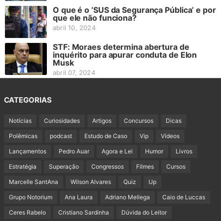
O que é o ‘SUS da Segurança Pública’ e por
que ele não funciona?
abril 10, 2024
STF: Moraes determina abertura de
inquérito para apurar conduta de Elon
Musk
abril 07, 2024
CATEGORIAS
Notícias
Curiosidades
Artigos
Concursos
Dicas
Polêmicas
podcast
Estudo de Caso
Vip
Vídeos
Lançamentos
Pedro Auar
Agora e Lei
Humor
Livros
Estratégia
Superação
Congressos
Filmes
Cursos
Marcelle SantAna
Wilson Alvares
Quiz
Up
Grupo Notorium
Ana Laura
Adriano Mellega
Caio de Luccas
Ceres Rabelo
Cristiano Sardinha
Dúvida do Leitor