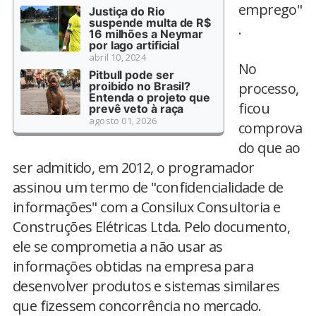
emprego"
Justiça do Rio
suspende multa de R$
.
16 milhões a Neymar
por lago artificial
abril 10, 2024
No
Pitbull pode ser
proibido no Brasil?
processo,
Entenda o projeto que
ficou
prevê veto à raça
agosto 01, 2026
comprova
do que ao
ser admitido, em 2012, o programador
assinou um termo de "confidencialidade de
informações" com a Consilux Consultoria e
Construções Elétricas Ltda. Pelo documento,
ele se comprometia a não usar as
informações obtidas na empresa para
desenvolver produtos e sistemas similares
que fizessem concorrência no mercado.