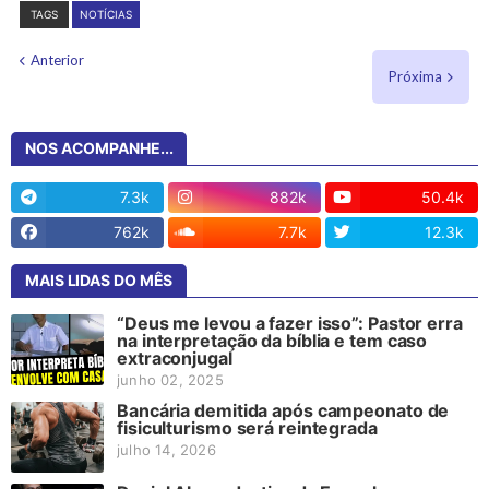
TAGS
NOTÍCIAS
Anterior
Próxima
NOS ACOMPANHE...
7.3k
882k
50.4k
762k
7.7k
12.3k
MAIS LIDAS DO MÊS
“Deus me levou a fazer isso”: Pastor erra
na interpretação da bíblia e tem caso
extraconjugal
junho 02, 2025
Bancária demitida após campeonato de
fisiculturismo será reintegrada
julho 14, 2026