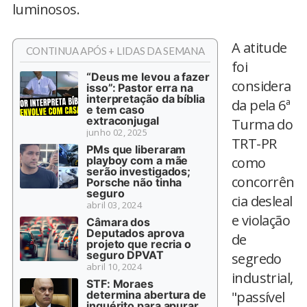
luminosos.
A atitude
CONTINUA APÓS + LIDAS DA SEMANA
foi
“Deus me levou a fazer
considera
isso”: Pastor erra na
interpretação da bíblia
da pela 6ª
e tem caso
extraconjugal
Turma do
junho 02, 2025
TRT-PR
PMs que liberaram
playboy com a mãe
como
serão investigados;
concorrên
Porsche não tinha
seguro
cia desleal
abril 03, 2024
e violação
Câmara dos
Deputados aprova
de
projeto que recria o
seguro DPVAT
segredo
abril 10, 2024
industrial,
STF: Moraes
determina abertura de
"passível
inquérito para apurar