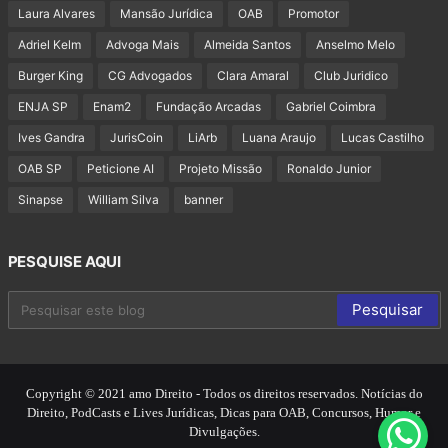
Laura Alvares
Mansão Jurídica
OAB
Promotor
Adriel Kelm
Advoga Mais
Almeida Santos
Anselmo Melo
Burger King
CG Advogados
Clara Amaral
Club Juridico
ENJA SP
Enam2
Fundação Arcadas
Gabriel Coimbra
Ives Gandra
JurisCoin
LiArb
Luana Araujo
Lucas Castilho
OAB SP
Peticione AI
Projeto Missão
Ronaldo Junior
Sinapse
William Silva
banner
PESQUISE AQUI
Copyright © 2021 amo Direito - Todos os direitos reservados. Notícias do
Direito, PodCasts e Lives Jurídicas, Dicas para OAB, Concursos, Humor e
Divulgações.