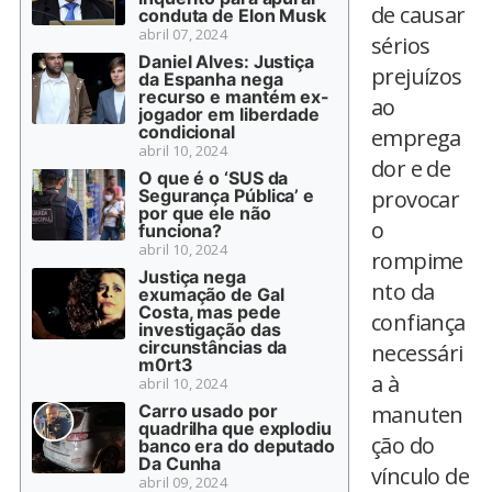
de causar
conduta de Elon Musk
abril 07, 2024
sérios
Daniel Alves: Justiça
prejuízos
da Espanha nega
recurso e mantém ex-
ao
jogador em liberdade
condicional
emprega
abril 10, 2024
dor e de
O que é o ‘SUS da
Segurança Pública’ e
provocar
por que ele não
o
funciona?
abril 10, 2024
rompime
Justiça nega
nto da
exumação de Gal
Costa, mas pede
confiança
investigação das
circunstâncias da
necessári
m0rt3
a à
abril 10, 2024
Carro usado por
manuten
quadrilha que explodiu
ção do
banco era do deputado
Da Cunha
vínculo de
abril 09, 2024