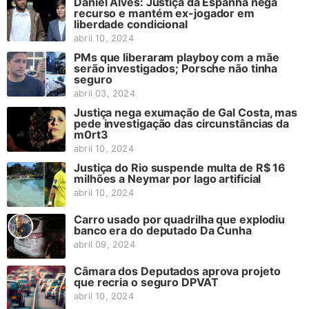
Daniel Alves: Justiça da Espanha nega
recurso e mantém ex-jogador em
liberdade condicional
abril 10, 2024
PMs que liberaram playboy com a mãe
serão investigados; Porsche não tinha
seguro
abril 03, 2024
Justiça nega exumação de Gal Costa, mas
pede investigação das circunstâncias da
m0rt3
abril 10, 2024
Justiça do Rio suspende multa de R$ 16
milhões a Neymar por lago artificial
abril 10, 2024
Carro usado por quadrilha que explodiu
banco era do deputado Da Cunha
abril 09, 2024
Câmara dos Deputados aprova projeto
que recria o seguro DPVAT
abril 10, 2024