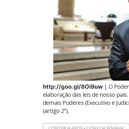
| O Poder
http://goo.gl/8Oi9uw
elaboração das leis de nosso paí
demais Poderes (Executivo e Judic
(artigo 2º).
CONTINUA APÓS + LIDAS DA SEMANA