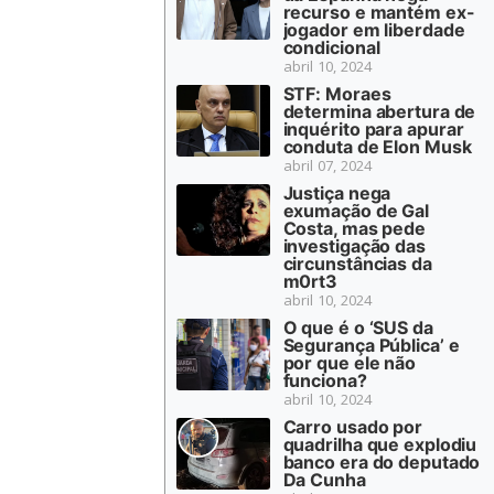
recurso e mantém ex-
jogador em liberdade
condicional
abril 10, 2024
STF: Moraes
determina abertura de
inquérito para apurar
conduta de Elon Musk
abril 07, 2024
Justiça nega
exumação de Gal
Costa, mas pede
investigação das
circunstâncias da
m0rt3
abril 10, 2024
O que é o ‘SUS da
Segurança Pública’ e
por que ele não
funciona?
abril 10, 2024
Carro usado por
quadrilha que explodiu
banco era do deputado
Da Cunha