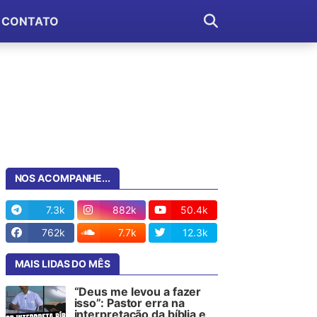
CONTATO
NOS ACOMPANHE...
7.3k
882k
50.4k
762k
7.7k
12.3k
MAIS LIDAS DO MÊS
“Deus me levou a fazer
isso”: Pastor erra na
interpretação da bíblia e