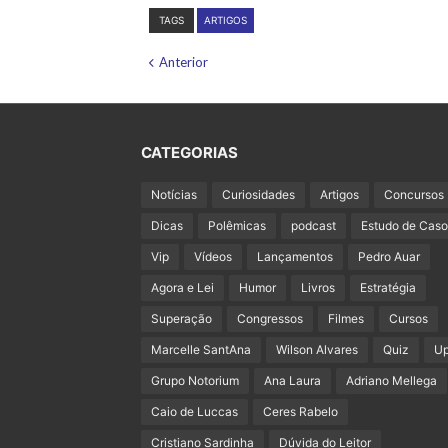
TAGS
ARTIGOS
Anterior
CATEGORIAS
Notícias
Curiosidades
Artigos
Concursos
Dicas
Polêmicas
podcast
Estudo de Caso
Vip
Vídeos
Lançamentos
Pedro Auar
Agora e Lei
Humor
Livros
Estratégia
Superação
Congressos
Filmes
Cursos
Marcelle SantAna
Wilson Alvares
Quiz
U
Grupo Notorium
Ana Laura
Adriano Mellega
Caio de Luccas
Ceres Rabelo
Cristiano Sardinha
Dúvida do Leitor