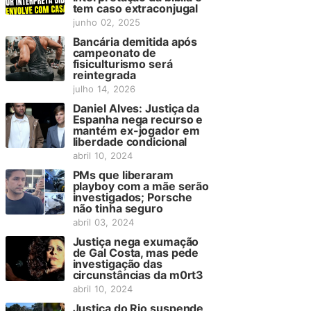
tem caso extraconjugal
junho 02, 2025
Bancária demitida após
campeonato de
fisiculturismo será
reintegrada
julho 14, 2026
Daniel Alves: Justiça da
Espanha nega recurso e
mantém ex-jogador em
liberdade condicional
abril 10, 2024
PMs que liberaram
playboy com a mãe serão
investigados; Porsche
não tinha seguro
abril 03, 2024
Justiça nega exumação
de Gal Costa, mas pede
investigação das
circunstâncias da m0rt3
abril 10, 2024
Justiça do Rio suspende