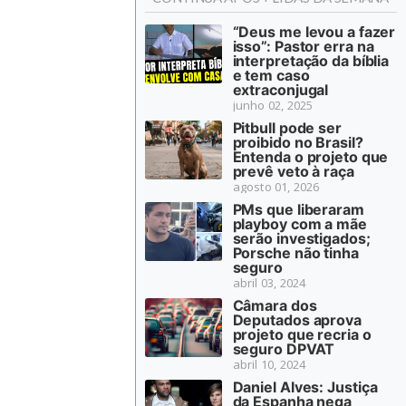
“Deus me levou a fazer
isso”: Pastor erra na
interpretação da bíblia
e tem caso
extraconjugal
junho 02, 2025
Pitbull pode ser
proibido no Brasil?
Entenda o projeto que
prevê veto à raça
agosto 01, 2026
PMs que liberaram
playboy com a mãe
serão investigados;
Porsche não tinha
seguro
abril 03, 2024
Câmara dos
Deputados aprova
projeto que recria o
seguro DPVAT
abril 10, 2024
Daniel Alves: Justiça
da Espanha nega