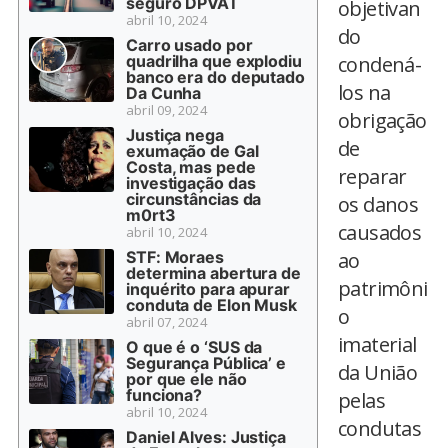
seguro DPVAT
objetivan
abril 10, 2024
do
Carro usado por
quadrilha que explodiu
condená-
banco era do deputado
los na
Da Cunha
abril 09, 2024
obrigação
Justiça nega
de
exumação de Gal
Costa, mas pede
reparar
investigação das
circunstâncias da
os danos
m0rt3
causados
abril 10, 2024
STF: Moraes
ao
determina abertura de
patrimôni
inquérito para apurar
conduta de Elon Musk
o
abril 07, 2024
imaterial
O que é o ‘SUS da
Segurança Pública’ e
da União
por que ele não
funciona?
pelas
abril 10, 2024
condutas
Daniel Alves: Justiça