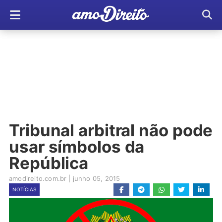
Tribunal arbitral não pode
usar símbolos da
República
amodireito.com.br
|
junho 05, 2015
NOTÍCIAS