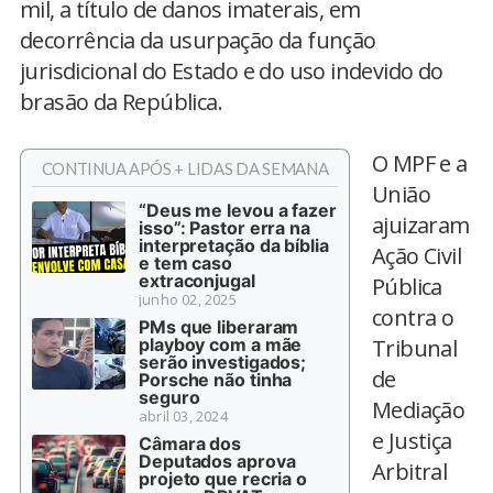
mil, a título de danos imaterais, em
decorrência da usurpação da função
jurisdicional do Estado e do uso indevido do
brasão da República.
O MPF e a
CONTINUA APÓS + LIDAS DA SEMANA
União
“Deus me levou a fazer
ajuizaram
isso”: Pastor erra na
interpretação da bíblia
Ação Civil
e tem caso
extraconjugal
Pública
junho 02, 2025
contra o
PMs que liberaram
playboy com a mãe
Tribunal
serão investigados;
de
Porsche não tinha
seguro
Mediação
abril 03, 2024
e Justiça
Câmara dos
Deputados aprova
Arbitral
projeto que recria o