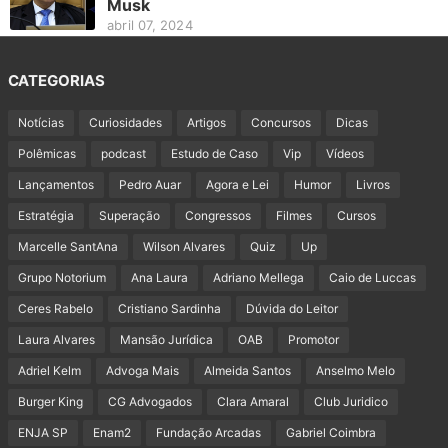
Musk
abril 07, 2024
CATEGORIAS
Notícias
Curiosidades
Artigos
Concursos
Dicas
Polêmicas
podcast
Estudo de Caso
Vip
Vídeos
Lançamentos
Pedro Auar
Agora e Lei
Humor
Livros
Estratégia
Superação
Congressos
Filmes
Cursos
Marcelle SantAna
Wilson Alvares
Quiz
Up
Grupo Notorium
Ana Laura
Adriano Mellega
Caio de Luccas
Ceres Rabelo
Cristiano Sardinha
Dúvida do Leitor
Laura Alvares
Mansão Jurídica
OAB
Promotor
Adriel Kelm
Advoga Mais
Almeida Santos
Anselmo Melo
Burger King
CG Advogados
Clara Amaral
Club Juridico
ENJA SP
Enam2
Fundação Arcadas
Gabriel Coimbra