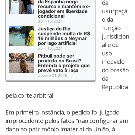
da Espanha nega
da
recurso e mantém ex-
usurpaçã
jogador em liberdade
condicional
o da
abril 10, 2024
função
Justiça do Rio
suspende multa de R$
jurisdicion
16 milhões a Neymar
por lago artificial
al e de
abril 10, 2024
uso
Pitbull pode ser
proibido no Brasil?
indevido
Entenda o projeto que
do brasão
prevê veto à raça
agosto 01, 2026
da
República
pela corte arbitral.
Em primeira instância, o pedido foi julgado
improcedente pelos fatos "não configurariam
dano ao patrimônio imaterial da União, à