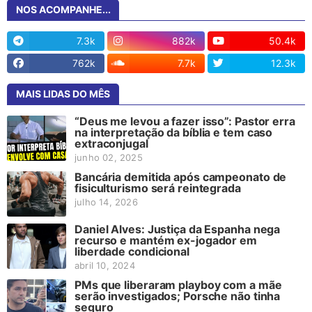
NOS ACOMPANHE...
7.3k
882k
50.4k
762k
7.7k
12.3k
MAIS LIDAS DO MÊS
“Deus me levou a fazer isso”: Pastor erra
na interpretação da bíblia e tem caso
extraconjugal
junho 02, 2025
Bancária demitida após campeonato de
fisiculturismo será reintegrada
julho 14, 2026
Daniel Alves: Justiça da Espanha nega
recurso e mantém ex-jogador em
liberdade condicional
abril 10, 2024
PMs que liberaram playboy com a mãe
serão investigados; Porsche não tinha
seguro