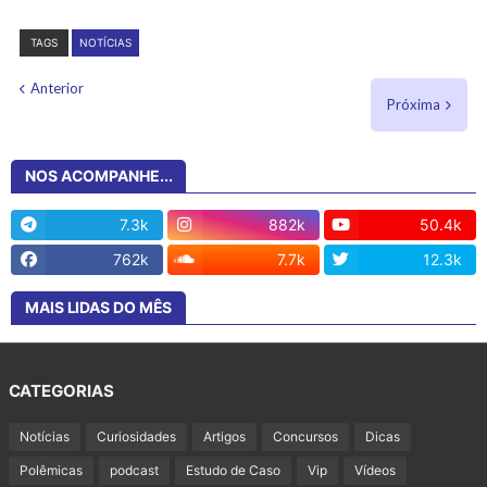
TAGS
NOTÍCIAS
Anterior
Próxima
NOS ACOMPANHE...
7.3k
882k
50.4k
762k
7.7k
12.3k
MAIS LIDAS DO MÊS
CATEGORIAS
Notícias
Curiosidades
Artigos
Concursos
Dicas
Polêmicas
podcast
Estudo de Caso
Vip
Vídeos