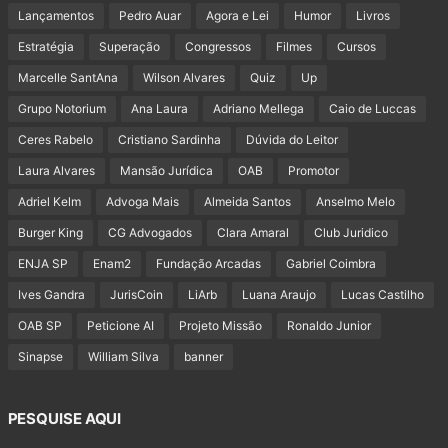
Lançamentos
Pedro Auar
Agora e Lei
Humor
Livros
Estratégia
Superação
Congressos
Filmes
Cursos
Marcelle SantAna
Wilson Alvares
Quiz
Up
Grupo Notorium
Ana Laura
Adriano Mellega
Caio de Luccas
Ceres Rabelo
Cristiano Sardinha
Dúvida do Leitor
Laura Alvares
Mansão Jurídica
OAB
Promotor
Adriel Kelm
Advoga Mais
Almeida Santos
Anselmo Melo
Burger King
CG Advogados
Clara Amaral
Club Juridico
ENJA SP
Enam2
Fundação Arcadas
Gabriel Coimbra
Ives Gandra
JurisCoin
LiArb
Luana Araujo
Lucas Castilho
OAB SP
Peticione AI
Projeto Missão
Ronaldo Junior
Sinapse
William Silva
banner
PESQUISE AQUI