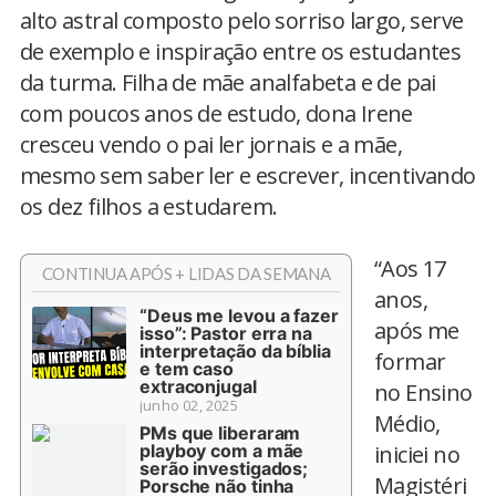
alto astral composto pelo sorriso largo, serve
de exemplo e inspiração entre os estudantes
da turma. Filha de mãe analfabeta e de pai
com poucos anos de estudo, dona Irene
cresceu vendo o pai ler jornais e a mãe,
mesmo sem saber ler e escrever, incentivando
os dez filhos a estudarem.
“Aos 17
CONTINUA APÓS + LIDAS DA SEMANA
anos,
“Deus me levou a fazer
após me
isso”: Pastor erra na
interpretação da bíblia
formar
e tem caso
extraconjugal
no Ensino
junho 02, 2025
Médio,
PMs que liberaram
playboy com a mãe
iniciei no
serão investigados;
Magistéri
Porsche não tinha