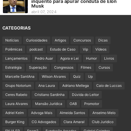
inquérito para apurar conduta de Elon
Musk
abril 07, 2024
CATEGORIAS
Notícias
Curiosidades
Artigos
Concursos
Dicas
Polêmicas
podcast
Estudo de Caso
Vip
Vídeos
Lançamentos
Pedro Auar
Agora e Lei
Humor
Livros
Estratégia
Superação
Congressos
Filmes
Cursos
Marcelle SantAna
Wilson Alvares
Quiz
Up
Grupo Notorium
Ana Laura
Adriano Mellega
Caio de Luccas
Ceres Rabelo
Cristiano Sardinha
Dúvida do Leitor
Laura Alvares
Mansão Jurídica
OAB
Promotor
Adriel Kelm
Advoga Mais
Almeida Santos
Anselmo Melo
Burger King
CG Advogados
Clara Amaral
Club Juridico
ENJA SP
Enam2
Fundação Arcadas
Gabriel Coimbra