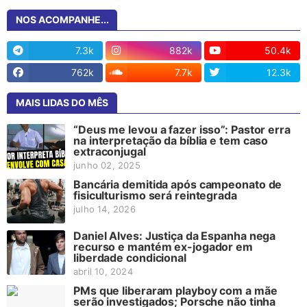
NOS ACOMPANHE...
7.3k
882k
50.4k
762k
7.7k
12.3k
MAIS LIDAS DO MÊS
“Deus me levou a fazer isso”: Pastor erra
na interpretação da bíblia e tem caso
extraconjugal
junho 02, 2025
Bancária demitida após campeonato de
fisiculturismo será reintegrada
julho 14, 2026
Daniel Alves: Justiça da Espanha nega
recurso e mantém ex-jogador em
liberdade condicional
abril 10, 2024
PMs que liberaram playboy com a mãe
serão investigados; Porsche não tinha