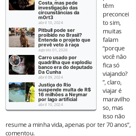
Costa, mas pede
têm
investigação das
circunstâncias da
preconcei
m0rt3
to sim,
abril 10, 2024
Pitbull pode ser
muitas
proibido no Brasil?
falam
Entenda o projeto que
prevê veto à raça
“porque
agosto 01, 2026
você não
Carro usado por
quadrilha que explodiu
fica só
banco era do deputado
Da Cunha
viajando?
abril 09, 2024
”, claro,
Justiça do Rio
suspende multa de R$
viajar é
16 milhões a Neymar
maravilho
por lago artificial
abril 10, 2024
so, mas
isso não
resume a minha vida, apenas por ter 70 anos”,
comentou.