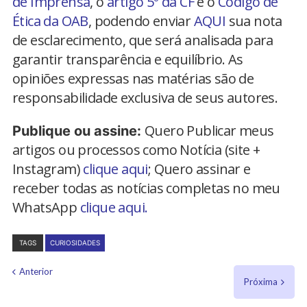
de Imprensa
, o
artigo 5º da CF
e o
Código de
Ética da OAB
, podendo enviar
AQUI
sua nota
de esclarecimento, que será analisada para
garantir transparência e equilíbrio. As
opiniões expressas nas matérias são de
responsabilidade exclusiva de seus autores.
Quero Publicar meus
Publique ou assine:
artigos ou processos como Notícia (site +
Instagram)
clique aqui
; Quero assinar e
receber todas as notícias completas no meu
WhatsApp
clique aqui.
TAGS
CURIOSIDADES
Anterior
Próxima