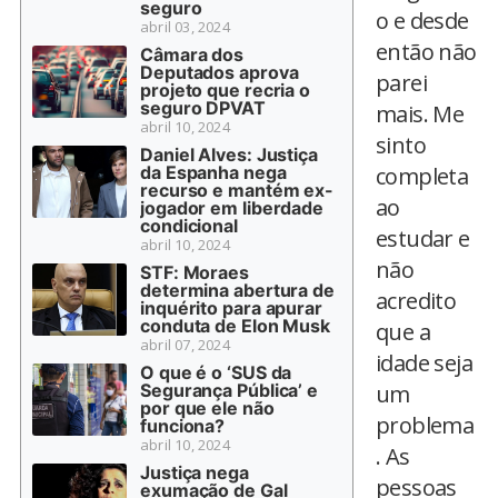
seguro
o e desde
abril 03, 2024
então não
Câmara dos
Deputados aprova
parei
projeto que recria o
seguro DPVAT
mais. Me
abril 10, 2024
sinto
Daniel Alves: Justiça
da Espanha nega
completa
recurso e mantém ex-
ao
jogador em liberdade
condicional
estudar e
abril 10, 2024
não
STF: Moraes
determina abertura de
acredito
inquérito para apurar
conduta de Elon Musk
que a
abril 07, 2024
idade seja
O que é o ‘SUS da
Segurança Pública’ e
um
por que ele não
problema
funciona?
abril 10, 2024
. As
Justiça nega
pessoas
exumação de Gal