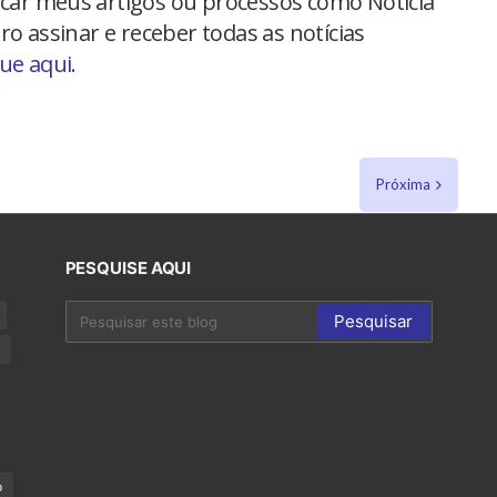
car meus artigos ou processos como Notícia
ro assinar e receber todas as notícias
que aqui.
Próxima
PESQUISE AQUI
p