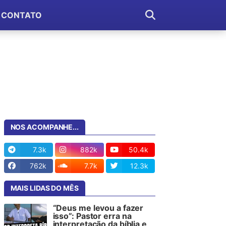
CONTATO
NOS ACOMPANHE...
7.3k
882k
50.4k
762k
7.7k
12.3k
MAIS LIDAS DO MÊS
“Deus me levou a fazer
isso”: Pastor erra na
interpretação da bíblia e