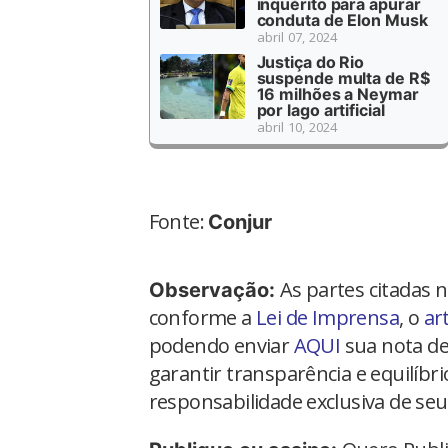
inquérito para apurar
conduta de Elon Musk
abril 07, 2024
Justiça do Rio
suspende multa de R$
16 milhões a Neymar
por lago artificial
abril 10, 2024
Fonte:
Conjur
As partes citadas 
Observação:
conforme a
Lei de Imprensa
, o
ar
podendo enviar
AQUI
sua nota de
garantir transparência e equilíbr
responsabilidade exclusiva de seu