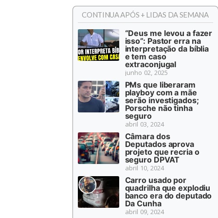
CONTINUA APÓS + LIDAS DA SEMANA
“Deus me levou a fazer
isso”: Pastor erra na
interpretação da bíblia
e tem caso
extraconjugal
junho 02, 2025
PMs que liberaram
playboy com a mãe
serão investigados;
Porsche não tinha
seguro
abril 03, 2024
Câmara dos
Deputados aprova
projeto que recria o
seguro DPVAT
abril 10, 2024
Carro usado por
quadrilha que explodiu
banco era do deputado
Da Cunha
abril 09, 2024