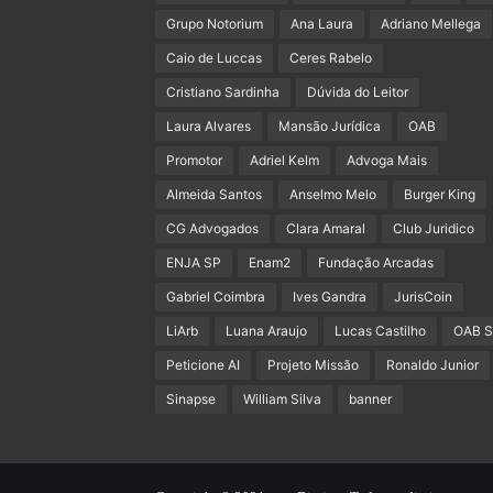
Grupo Notorium
Ana Laura
Adriano Mellega
Caio de Luccas
Ceres Rabelo
Cristiano Sardinha
Dúvida do Leitor
Laura Alvares
Mansão Jurídica
OAB
Promotor
Adriel Kelm
Advoga Mais
Almeida Santos
Anselmo Melo
Burger King
CG Advogados
Clara Amaral
Club Juridico
ENJA SP
Enam2
Fundação Arcadas
Gabriel Coimbra
Ives Gandra
JurisCoin
LiArb
Luana Araujo
Lucas Castilho
OAB 
Peticione AI
Projeto Missão
Ronaldo Junior
Sinapse
William Silva
banner