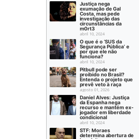
Justiça nega
exumação de Gal
Costa, mas pede
investigação das
circunstâncias da
m0rt3
abril 10, 2024
O que é o ‘SUS da
Segurança Pública’ e
por que ele não
funciona?
abril 10, 2024
Pitbull pode ser
proibido no Brasil?
Entenda o projeto que
prevê veto à raça
agosto 01, 2026
Daniel Alves: Justiça
da Espanha nega
recurso e mantém ex-
jogador em liberdade
condicional
abril 10, 2024
STF: Moraes
determina abertura de