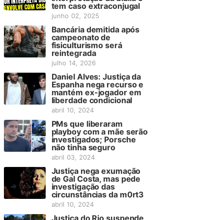
tem caso extraconjugal
junho 02, 2025
Bancária demitida após
campeonato de
fisiculturismo será
reintegrada
julho 14, 2026
Daniel Alves: Justiça da
Espanha nega recurso e
mantém ex-jogador em
liberdade condicional
abril 10, 2024
PMs que liberaram
playboy com a mãe serão
investigados; Porsche
não tinha seguro
abril 03, 2024
Justiça nega exumação
de Gal Costa, mas pede
investigação das
circunstâncias da m0rt3
abril 10, 2024
Justiça do Rio suspende