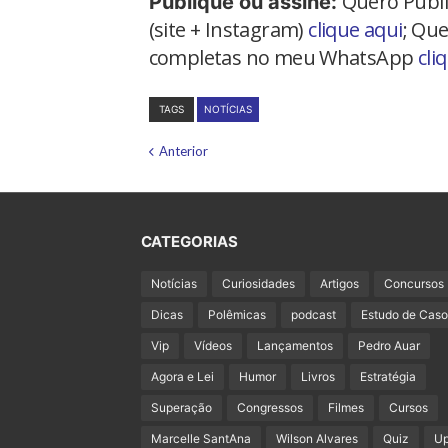
Quero Publi
Publique ou assine:
(site + Instagram)
clique aqui
; Que
completas no meu WhatsApp
cli
TAGS
NOTÍCIAS
Anterior
CATEGORIAS
Notícias
Curiosidades
Artigos
Concursos
Dicas
Polêmicas
podcast
Estudo de Caso
Vip
Vídeos
Lançamentos
Pedro Auar
Agora e Lei
Humor
Livros
Estratégia
Superação
Congressos
Filmes
Cursos
Marcelle SantAna
Wilson Alvares
Quiz
U