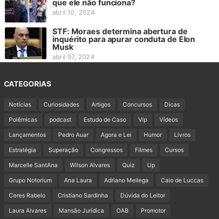
que ele não funciona?
abril 10, 2024
STF: Moraes determina abertura de
inquérito para apurar conduta de Elon
Musk
abril 07, 2024
CATEGORIAS
Notícias
Curiosidades
Artigos
Concursos
Dicas
Polêmicas
podcast
Estudo de Caso
Vip
Vídeos
Lançamentos
Pedro Auar
Agora e Lei
Humor
Livros
Estratégia
Superação
Congressos
Filmes
Cursos
Marcelle SantAna
Wilson Alvares
Quiz
Up
Grupo Notorium
Ana Laura
Adriano Mellega
Caio de Luccas
Ceres Rabelo
Cristiano Sardinha
Dúvida do Leitor
Laura Alvares
Mansão Jurídica
OAB
Promotor