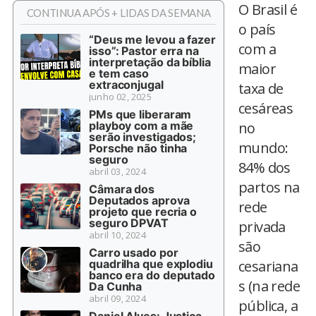
O Brasil é
CONTINUA APÓS + LIDAS DA SEMANA
o país
“Deus me levou a fazer
com a
isso”: Pastor erra na
interpretação da bíblia
maior
e tem caso
extraconjugal
taxa de
junho 02, 2025
cesáreas
PMs que liberaram
playboy com a mãe
no
serão investigados;
mundo:
Porsche não tinha
seguro
84% dos
abril 03, 2024
partos na
Câmara dos
Deputados aprova
rede
projeto que recria o
seguro DPVAT
privada
abril 10, 2024
são
Carro usado por
quadrilha que explodiu
cesariana
banco era do deputado
s (na rede
Da Cunha
abril 09, 2024
pública, a