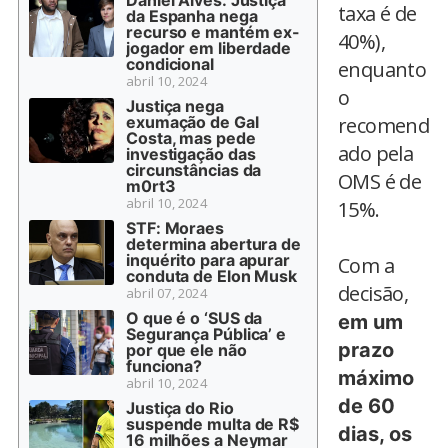
Daniel Alves: Justiça
taxa é de
da Espanha nega
recurso e mantém ex-
40%),
jogador em liberdade
condicional
enquanto
abril 10, 2024
o
Justiça nega
exumação de Gal
recomend
Costa, mas pede
ado pela
investigação das
circunstâncias da
OMS é de
m0rt3
abril 10, 2024
15%.
STF: Moraes
determina abertura de
inquérito para apurar
Com a
conduta de Elon Musk
decisão,
abril 07, 2024
O que é o ‘SUS da
em um
Segurança Pública’ e
prazo
por que ele não
funciona?
máximo
abril 10, 2024
de 60
Justiça do Rio
suspende multa de R$
dias, os
16 milhões a Neymar