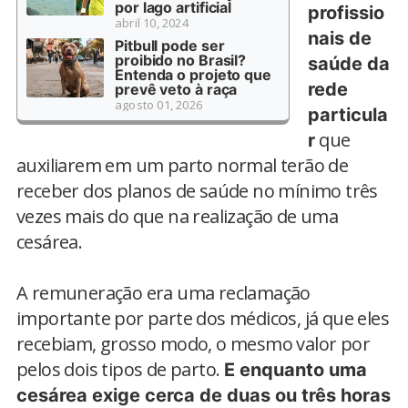
por lago artificial
profissio
abril 10, 2024
nais de
Pitbull pode ser
proibido no Brasil?
saúde da
Entenda o projeto que
rede
prevê veto à raça
agosto 01, 2026
particula
que
r
auxiliarem em um parto normal terão de
receber dos planos de saúde no mínimo três
vezes mais do que na realização de uma
cesárea.
A remuneração era uma reclamação
importante por parte dos médicos, já que eles
recebiam, grosso modo, o mesmo valor por
pelos dois tipos de parto.
E enquanto uma
cesárea exige cerca de duas ou três horas