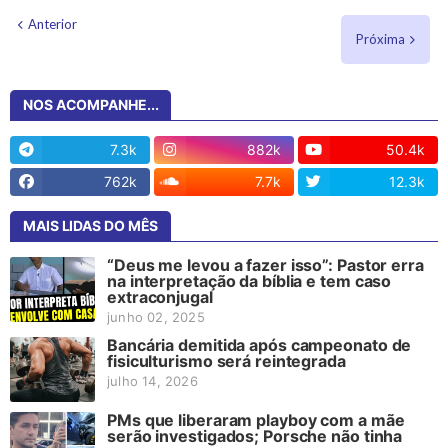
Anterior
Próxima
NOS ACOMPANHE...
7.3k
882k
50.4k
762k
7.7k
12.3k
MAIS LIDAS DO MÊS
“Deus me levou a fazer isso”: Pastor erra
na interpretação da bíblia e tem caso
extraconjugal
junho 02, 2025
Bancária demitida após campeonato de
fisiculturismo será reintegrada
julho 14, 2026
PMs que liberaram playboy com a mãe
serão investigados; Porsche não tinha