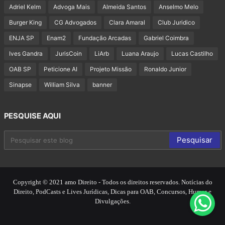
Adriel Kelm
Advoga Mais
Almeida Santos
Anselmo Melo
Burger King
CG Advogados
Clara Amaral
Club Juridico
ENJA SP
Enam2
Fundação Arcadas
Gabriel Coimbra
Ives Gandra
JurisCoin
LiArb
Luana Araujo
Lucas Castilho
OAB SP
Peticione AI
Projeto Missão
Ronaldo Junior
Sinapse
William Silva
banner
PESQUISE AQUI
Copyright © 2021 amo Direito - Todos os direitos reservados. Notícias do
Direito, PodCasts e Lives Jurídicas, Dicas para OAB, Concursos, Humor e
Divulgações.