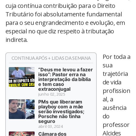
cuja contínua contribuição para o Direito
Tributário foi absolutamente fundamental
para o seu engrandecimento e evolução, em
especial no que diz respeito à tributação
indireta.
Por toda a
CONTINUA APÓS + LIDAS DA SEMANA
sua
“Deus me levou a fazer
trajetória
isso”: Pastor erra na
interpretação da bíblia
de vida
e tem caso
extraconjugal
profission
junho 02, 2025
al, a
PMs que liberaram
playboy com a mãe
ausência
serão investigados;
do
Porsche não tinha
seguro
professor
abril 03, 2024
Alcides
Câmara dos