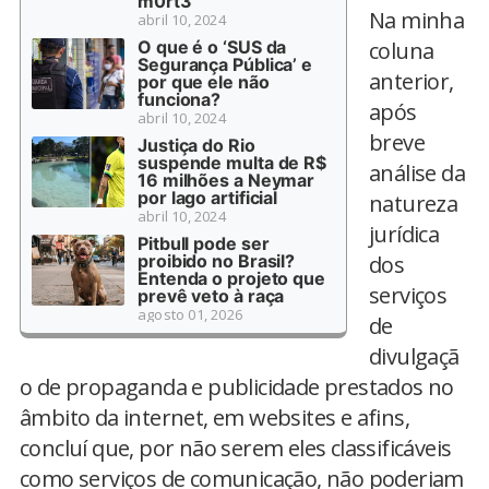
m0rt3
Na minha
abril 10, 2024
O que é o ‘SUS da
coluna
Segurança Pública’ e
anterior,
por que ele não
funciona?
após
abril 10, 2024
breve
Justiça do Rio
suspende multa de R$
análise da
16 milhões a Neymar
por lago artificial
natureza
abril 10, 2024
jurídica
Pitbull pode ser
proibido no Brasil?
dos
Entenda o projeto que
serviços
prevê veto à raça
agosto 01, 2026
de
divulgaçã
o de propaganda e publicidade prestados no
âmbito da internet, em websites e afins,
concluí que, por não serem eles classificáveis
como serviços de comunicação, não poderiam