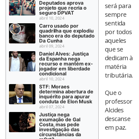
Deputados aprova
será para
projeto que recria o
seguro DPVAT
sempre
abril 10, 2024
sentida
Carro usado por
quadrilha que explodiu
por todos
banco era do deputado
aqueles
Da Cunha
abril 09, 2024
que se
Daniel Alves: Justiça
dedicam à
da Espanha nega
recurso e mantém ex-
matéria
jogador em liberdade
condicional
tributária.
abril 10, 2024
STF: Moraes
determina abertura de
Que o
inquérito para apurar
professor
conduta de Elon Musk
abril 07, 2024
Alcides
Justiça nega
descanse
exumação de Gal
Costa, mas pede
em paz.
investigação das
circunstâncias da