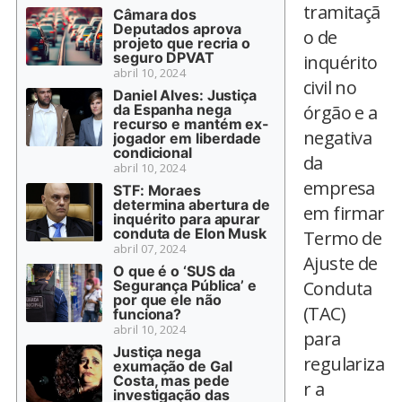
tramitaçã
Câmara dos
Deputados aprova
o de
projeto que recria o
seguro DPVAT
inquérito
abril 10, 2024
civil no
Daniel Alves: Justiça
da Espanha nega
órgão e a
recurso e mantém ex-
negativa
jogador em liberdade
condicional
da
abril 10, 2024
empresa
STF: Moraes
determina abertura de
em firmar
inquérito para apurar
conduta de Elon Musk
Termo de
abril 07, 2024
Ajuste de
O que é o ‘SUS da
Segurança Pública’ e
Conduta
por que ele não
(TAC)
funciona?
abril 10, 2024
para
Justiça nega
regulariza
exumação de Gal
Costa, mas pede
r a
investigação das