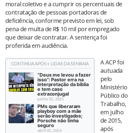
moral coletivo e a cumprir os percentuais de
contratação de pessoas portadoras de
deficiência, conforme previsto em lei, sob
pena de multa de R$ 10 mil por empregado
que deixar de contratar. A sentença foi
proferida em audiência.
A ACP foi
CONTINUA APÓS + LIDAS DA SEMANA
autuada
“Deus me levou a fazer
pelo
isso”: Pastor erra na
interpretação da bíblia
Ministério
e tem caso
extraconjugal
Público do
junho 02, 2025
Trabalho,
PMs que liberaram
playboy com a mãe
em julho
serão investigados;
de 2015,
Porsche não tinha
seguro
após
abril 03, 2024