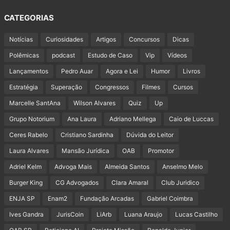
CATEGORIAS
Notícias
Curiosidades
Artigos
Concursos
Dicas
Polêmicas
podcast
Estudo de Caso
Vip
Vídeos
Lançamentos
Pedro Auar
Agora e Lei
Humor
Livros
Estratégia
Superação
Congressos
Filmes
Cursos
Marcelle SantAna
Wilson Alvares
Quiz
Up
Grupo Notorium
Ana Laura
Adriano Mellega
Caio de Luccas
Ceres Rabelo
Cristiano Sardinha
Dúvida do Leitor
Laura Alvares
Mansão Jurídica
OAB
Promotor
Adriel Kelm
Advoga Mais
Almeida Santos
Anselmo Melo
Burger King
CG Advogados
Clara Amaral
Club Juridico
ENJA SP
Enam2
Fundação Arcadas
Gabriel Coimbra
Ives Gandra
JurisCoin
LiArb
Luana Araujo
Lucas Castilho