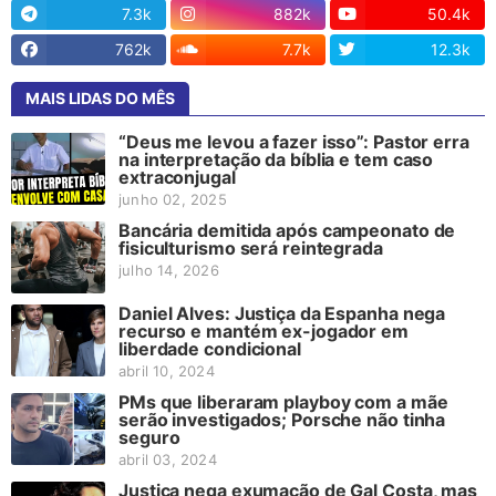
7.3k
882k
50.4k
762k
7.7k
12.3k
MAIS LIDAS DO MÊS
“Deus me levou a fazer isso”: Pastor erra
na interpretação da bíblia e tem caso
extraconjugal
junho 02, 2025
Bancária demitida após campeonato de
fisiculturismo será reintegrada
julho 14, 2026
Daniel Alves: Justiça da Espanha nega
recurso e mantém ex-jogador em
liberdade condicional
abril 10, 2024
PMs que liberaram playboy com a mãe
serão investigados; Porsche não tinha
seguro
abril 03, 2024
Justiça nega exumação de Gal Costa, mas