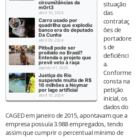
circunstâncias da
situação
m0rt3
das
abril 10, 2024
Carro usado por
contrataç
quadrilha que explodiu
ões de
banco era do deputado
Da Cunha
portadore
abril 09, 2024
s de
Pitbull pode ser
proibido no Brasil?
deficiênci
Entenda o projeto que
prevê veto à raça
a.
agosto 01, 2026
Conforme
Justiça do Rio
suspende multa de R$
consta na
16 milhões a Neymar
petição
por lago artificial
abril 10, 2024
inicial, os
dados do
CAGED em janeiro de 2015, apontavam que a
empresa possuía 3.988 empregados, tendo
assim que cumprir o percentual mínimo de