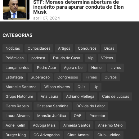
STF: Moraes determina abertura de
inquérito para apurar conduta de Elon
Musk
abril 07, 2024
CATEGORIAS
Notícias
Curiosidades
Artigos
Concursos
Dicas
Polêmicas
podcast
Estudo de Caso
Vip
Vídeos
Lançamentos
Pedro Auar
Agora e Lei
Humor
Livros
Estratégia
Superação
Congressos
Filmes
Cursos
Marcelle SantAna
Wilson Alvares
Quiz
Up
Grupo Notorium
Ana Laura
Adriano Mellega
Caio de Luccas
Ceres Rabelo
Cristiano Sardinha
Dúvida do Leitor
Laura Alvares
Mansão Jurídica
OAB
Promotor
Adriel Kelm
Advoga Mais
Almeida Santos
Anselmo Melo
Burger King
CG Advogados
Clara Amaral
Club Juridico