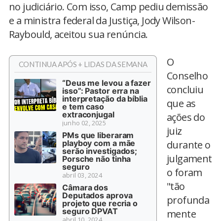
no judiciário. Com isso, Camp pediu demissão
e a ministra federal da Justiça, Jody Wilson-
Raybould, aceitou sua renúncia.
O
CONTINUA APÓS + LIDAS DA SEMANA
Conselho
“Deus me levou a fazer
concluiu
isso”: Pastor erra na
interpretação da bíblia
que as
e tem caso
extraconjugal
ações do
junho 02, 2025
juiz
PMs que liberaram
playboy com a mãe
durante o
serão investigados;
julgament
Porsche não tinha
seguro
o foram
abril 03, 2024
"tão
Câmara dos
Deputados aprova
profunda
projeto que recria o
seguro DPVAT
mente
abril 10, 2024