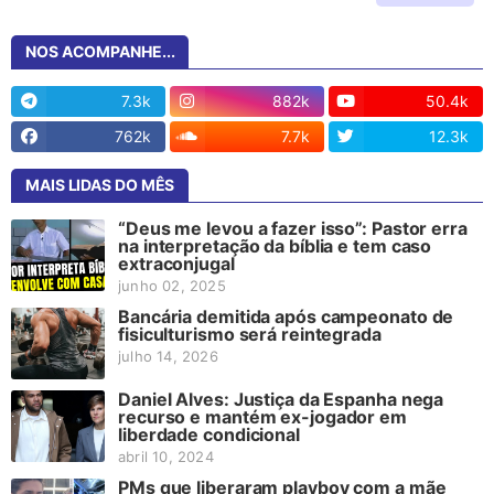
NOS ACOMPANHE...
7.3k
882k
50.4k
762k
7.7k
12.3k
MAIS LIDAS DO MÊS
“Deus me levou a fazer isso”: Pastor erra
na interpretação da bíblia e tem caso
extraconjugal
junho 02, 2025
Bancária demitida após campeonato de
fisiculturismo será reintegrada
julho 14, 2026
Daniel Alves: Justiça da Espanha nega
recurso e mantém ex-jogador em
liberdade condicional
abril 10, 2024
PMs que liberaram playboy com a mãe