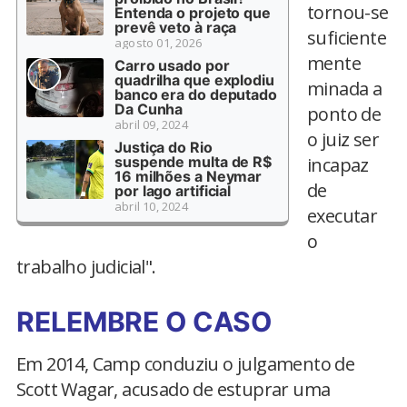
tornou-se
Entenda o projeto que
prevê veto à raça
suficiente
agosto 01, 2026
mente
Carro usado por
quadrilha que explodiu
minada a
banco era do deputado
Da Cunha
ponto de
abril 09, 2024
o juiz ser
Justiça do Rio
suspende multa de R$
incapaz
16 milhões a Neymar
de
por lago artificial
abril 10, 2024
executar
o
trabalho judicial".
RELEMBRE O CASO
Em 2014, Camp conduziu o julgamento de
Scott Wagar, acusado de estuprar uma