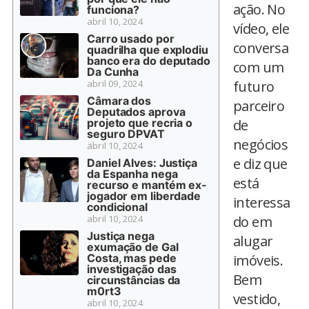
ação. No
funciona?
abril 10, 2024
vídeo, ele
Carro usado por
conversa
quadrilha que explodiu
banco era do deputado
com um
Da Cunha
abril 09, 2024
futuro
Câmara dos
parceiro
Deputados aprova
projeto que recria o
de
seguro DPVAT
negócios
abril 10, 2024
e diz que
Daniel Alves: Justiça
da Espanha nega
está
recurso e mantém ex-
jogador em liberdade
interessa
condicional
abril 10, 2024
do em
Justiça nega
alugar
exumação de Gal
Costa, mas pede
imóveis.
investigação das
Bem
circunstâncias da
m0rt3
vestido,
abril 10, 2024