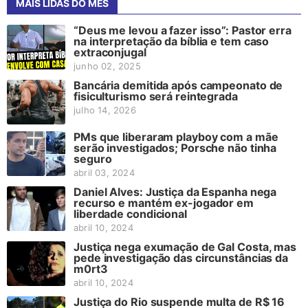
MAIS LIDAS DO MÊS
“Deus me levou a fazer isso”: Pastor erra
na interpretação da bíblia e tem caso
extraconjugal
junho 02, 2025
Bancária demitida após campeonato de
fisiculturismo será reintegrada
julho 14, 2026
PMs que liberaram playboy com a mãe
serão investigados; Porsche não tinha
seguro
abril 03, 2024
Daniel Alves: Justiça da Espanha nega
recurso e mantém ex-jogador em
liberdade condicional
abril 10, 2024
Justiça nega exumação de Gal Costa, mas
pede investigação das circunstâncias da
m0rt3
abril 10, 2024
Justiça do Rio suspende multa de R$ 16