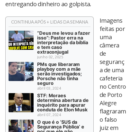
entregando dinheiro ao golpista.
Imagens
CONTINUA APÓS + LIDAS DA SEMANA
feitas por
“Deus me levou a fazer
uma
isso”: Pastor erra na
interpretação da bíblia
câmera
e tem caso
extraconjugal
de
junho 02, 2025
seguranç
PMs que liberaram
playboy com a mãe
a de uma
serão investigados;
cafeteria
Porsche não tinha
seguro
no Centro
abril 03, 2024
de Porto
STF: Moraes
determina abertura de
Alegre
inquérito para apurar
conduta de Elon Musk
flagraram
abril 07, 2024
o falso
O que é o ‘SUS da
Segurança Pública’ e
juiz em
por que ele não