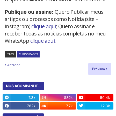
Quero Publicar meus
Publique ou assine:
artigos ou processos como Notícia (site +
Instagram)
clique aqui
; Quero assinar e
receber todas as notícias completas no meu
WhatsApp
clique aqui.
TAGS
CURIOSIDADES
Anterior
Próxima
NOS ACOMPANHE...
7.3k
882k
50.4k
762k
7.7k
12.3k