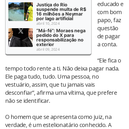
educado e
Justiça do Rio
suspende multa de R$
com bom
16 milhões a Neymar
por lago artificial
papo, faz
abril 10, 2024
questão
“Má-fé”: Moraes nega
pedido do X para
de pagar
responsabilização no
a conta.
exterior
abril 09, 2024
“Ele fica o
tempo todo rente a ti. Não deixa pagar nada.
Ele paga tudo, tudo. Uma pessoa, no
vestuário, assim, que tu jamais vais
desconfiar”, afirma uma vítima, que prefere
não se identificar.
O homem que se apresenta como juiz, na
verdade, é um estelionatário conhecido. A