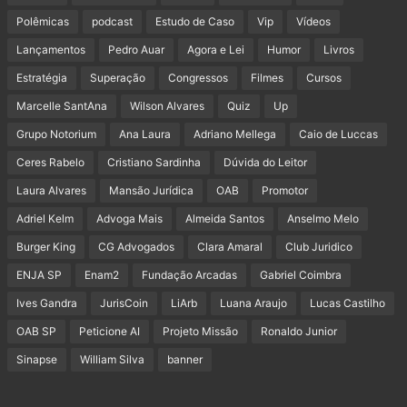
Polêmicas
podcast
Estudo de Caso
Vip
Vídeos
Lançamentos
Pedro Auar
Agora e Lei
Humor
Livros
Estratégia
Superação
Congressos
Filmes
Cursos
Marcelle SantAna
Wilson Alvares
Quiz
Up
Grupo Notorium
Ana Laura
Adriano Mellega
Caio de Luccas
Ceres Rabelo
Cristiano Sardinha
Dúvida do Leitor
Laura Alvares
Mansão Jurídica
OAB
Promotor
Adriel Kelm
Advoga Mais
Almeida Santos
Anselmo Melo
Burger King
CG Advogados
Clara Amaral
Club Juridico
ENJA SP
Enam2
Fundação Arcadas
Gabriel Coimbra
Ives Gandra
JurisCoin
LiArb
Luana Araujo
Lucas Castilho
OAB SP
Peticione AI
Projeto Missão
Ronaldo Junior
Sinapse
William Silva
banner