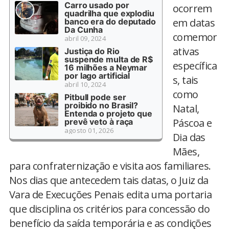
Carro usado por
ocorrem
quadrilha que explodiu
em datas
banco era do deputado
Da Cunha
comemor
abril 09, 2024
ativas
Justiça do Rio
suspende multa de R$
específica
16 milhões a Neymar
por lago artificial
s, tais
abril 10, 2024
como
Pitbull pode ser
proibido no Brasil?
Natal,
Entenda o projeto que
Páscoa e
prevê veto à raça
agosto 01, 2026
Dia das
Mães,
para confraternização e visita aos familiares.
Nos dias que antecedem tais datas, o Juiz da
Vara de Execuções Penais edita uma portaria
que disciplina os critérios para concessão do
benefício da saída temporária e as condições