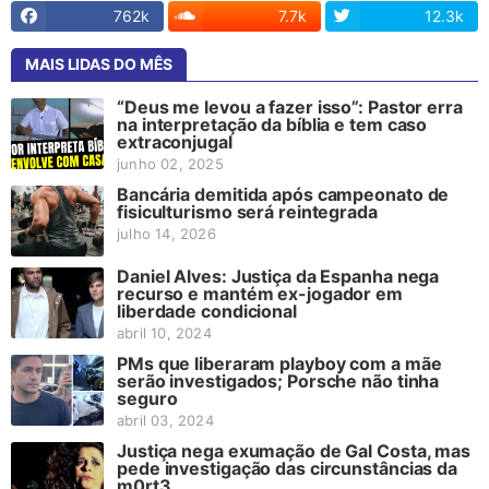
762k
7.7k
12.3k
MAIS LIDAS DO MÊS
“Deus me levou a fazer isso”: Pastor erra
na interpretação da bíblia e tem caso
extraconjugal
junho 02, 2025
Bancária demitida após campeonato de
fisiculturismo será reintegrada
julho 14, 2026
Daniel Alves: Justiça da Espanha nega
recurso e mantém ex-jogador em
liberdade condicional
abril 10, 2024
PMs que liberaram playboy com a mãe
serão investigados; Porsche não tinha
seguro
abril 03, 2024
Justiça nega exumação de Gal Costa, mas
pede investigação das circunstâncias da
m0rt3