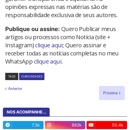
opiniões expressas nas matérias são de
responsabilidade exclusiva de seus autores.
Quero Publicar meus
Publique ou assine:
artigos ou processos como Notícia (site +
Instagram)
clique aqui
; Quero assinar e
receber todas as notícias completas no meu
WhatsApp
clique aqui.
TAGS
CURIOSIDADES
Anterior
Próxima
NOS ACOMPANHE...
7.3k
882k
50.4k