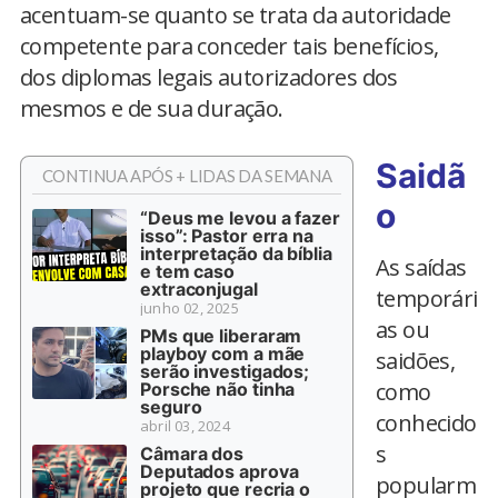
acentuam-se quanto se trata da autoridade
competente para conceder tais benefícios,
dos diplomas legais autorizadores dos
mesmos e de sua duração.
Saidã
CONTINUA APÓS + LIDAS DA SEMANA
o
“Deus me levou a fazer
isso”: Pastor erra na
interpretação da bíblia
As saídas
e tem caso
extraconjugal
temporári
junho 02, 2025
as ou
PMs que liberaram
playboy com a mãe
saidões,
serão investigados;
como
Porsche não tinha
seguro
conhecido
abril 03, 2024
s
Câmara dos
Deputados aprova
popularm
projeto que recria o