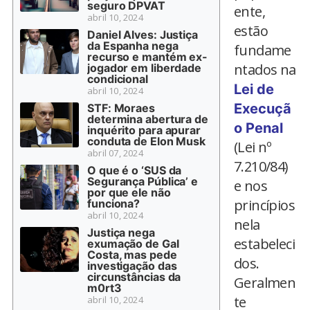
seguro DPVAT
ente,
abril 10, 2024
estão
Daniel Alves: Justiça
da Espanha nega
fundame
recurso e mantém ex-
ntados na
jogador em liberdade
condicional
Lei de
abril 10, 2024
Execuçã
STF: Moraes
determina abertura de
o Penal
inquérito para apurar
conduta de Elon Musk
(Lei nº
abril 07, 2024
7.210/84)
O que é o ‘SUS da
Segurança Pública’ e
e nos
por que ele não
princípios
funciona?
abril 10, 2024
nela
Justiça nega
estabeleci
exumação de Gal
Costa, mas pede
dos.
investigação das
circunstâncias da
Geralmen
m0rt3
te
abril 10, 2024