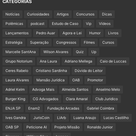
CATEGORIAS
Notícias
Curiosidades
Artigos
Concursos
Dicas
Polêmicas
podcast
Estudo de Caso
Vip
Vídeos
Lançamentos
Pedro Auar
Agora e Lei
Humor
Livros
Estratégia
Superação
Congressos
Filmes
Cursos
Marcelle SantAna
Wilson Alvares
Quiz
Up
Grupo Notorium
Ana Laura
Adriano Mellega
Caio de Luccas
Ceres Rabelo
Cristiano Sardinha
Dúvida do Leitor
Laura Alvares
Mansão Jurídica
OAB
Promotor
Adriel Kelm
Advoga Mais
Almeida Santos
Anselmo Melo
Burger King
CG Advogados
Clara Amaral
Club Juridico
ENJA SP
Enam2
Fundação Arcadas
Gabriel Coimbra
Ives Gandra
JurisCoin
LiArb
Luana Araujo
Lucas Castilho
OAB SP
Peticione AI
Projeto Missão
Ronaldo Junior