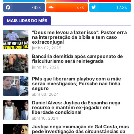
762k
7.7k
12.3k
MAIS LIDAS DO MÊS
“Deus me levou a fazer isso”: Pastor erra
na interpretação da bíblia e tem caso
extraconjugal
junho 02, 2025
Bancária demitida após campeonato de
fisiculturismo será reintegrada
julho 14, 2026
PMs que liberaram playboy com a mãe
serão investigados; Porsche não tinha
seguro
abril 03, 2024
Daniel Alves: Justiça da Espanha nega
recurso e mantém ex-jogador em
liberdade condicional
abril 10, 2024
Justiça nega exumação de Gal Costa, mas
pede investigação das circunstâncias da