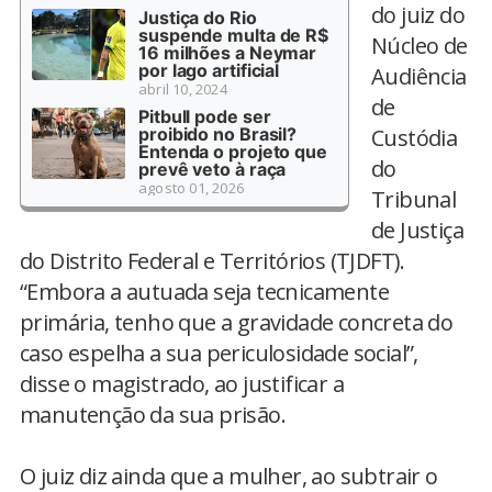
do juiz do
Justiça do Rio
suspende multa de R$
Núcleo de
16 milhões a Neymar
por lago artificial
Audiência
abril 10, 2024
de
Pitbull pode ser
proibido no Brasil?
Custódia
Entenda o projeto que
do
prevê veto à raça
agosto 01, 2026
Tribunal
de Justiça
do Distrito Federal e Territórios (TJDFT).
“Embora a autuada seja tecnicamente
primária, tenho que a gravidade concreta do
caso espelha a sua periculosidade social”,
disse o magistrado, ao justificar a
manutenção da sua prisão.
O juiz diz ainda que a mulher, ao subtrair o