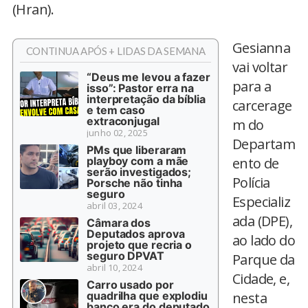
(Hran).
Gesianna
CONTINUA APÓS + LIDAS DA SEMANA
vai voltar
“Deus me levou a fazer
para a
isso”: Pastor erra na
interpretação da bíblia
carcerage
e tem caso
extraconjugal
m do
junho 02, 2025
Departam
PMs que liberaram
playboy com a mãe
ento de
serão investigados;
Polícia
Porsche não tinha
seguro
Especializ
abril 03, 2024
ada (DPE),
Câmara dos
Deputados aprova
ao lado do
projeto que recria o
seguro DPVAT
Parque da
abril 10, 2024
Cidade, e,
Carro usado por
quadrilha que explodiu
nesta
banco era do deputado