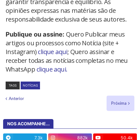
garantir transparência e equilíbrio. As
opiniões expressas nas matérias são de
responsabilidade exclusiva de seus autores.
Quero Publicar meus
Publique ou assine:
artigos ou processos como Notícia (site +
Instagram)
clique aqui
; Quero assinar e
receber todas as notícias completas no meu
WhatsApp
clique aqui.
TAGS
NOTÍCIAS
Anterior
Próxima
NOS ACOMPANHE...
7.3k
882k
50.4k