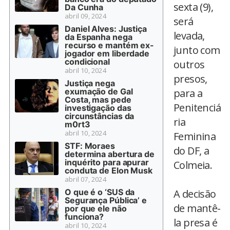
sexta (9),
Da Cunha
abril 09, 2024
será
Daniel Alves: Justiça
levada,
da Espanha nega
recurso e mantém ex-
junto com
jogador em liberdade
condicional
outros
abril 10, 2024
presos,
Justiça nega
exumação de Gal
para a
Costa, mas pede
Penitenciá
investigação das
circunstâncias da
ria
m0rt3
abril 10, 2024
Feminina
STF: Moraes
do DF, a
determina abertura de
inquérito para apurar
Colmeia.
conduta de Elon Musk
abril 07, 2024
O que é o ‘SUS da
A decisão
Segurança Pública’ e
de mantê-
por que ele não
funciona?
la presa é
abril 10, 2024