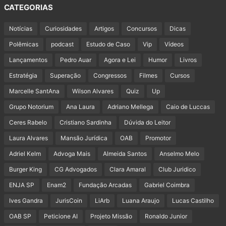
CATEGORIAS
Notícias
Curiosidades
Artigos
Concursos
Dicas
Polêmicas
podcast
Estudo de Caso
Vip
Vídeos
Lançamentos
Pedro Auar
Agora e Lei
Humor
Livros
Estratégia
Superação
Congressos
Filmes
Cursos
Marcelle SantAna
Wilson Alvares
Quiz
Up
Grupo Notorium
Ana Laura
Adriano Mellega
Caio de Luccas
Ceres Rabelo
Cristiano Sardinha
Dúvida do Leitor
Laura Alvares
Mansão Jurídica
OAB
Promotor
Adriel Kelm
Advoga Mais
Almeida Santos
Anselmo Melo
Burger King
CG Advogados
Clara Amaral
Club Juridico
ENJA SP
Enam2
Fundação Arcadas
Gabriel Coimbra
Ives Gandra
JurisCoin
LiArb
Luana Araujo
Lucas Castilho
OAB SP
Peticione AI
Projeto Missão
Ronaldo Junior