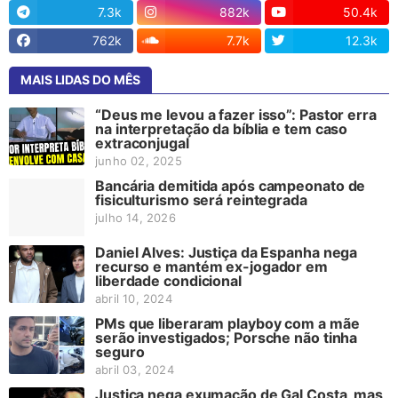
7.3k
882k
50.4k
762k
7.7k
12.3k
MAIS LIDAS DO MÊS
“Deus me levou a fazer isso”: Pastor erra
na interpretação da bíblia e tem caso
extraconjugal
junho 02, 2025
Bancária demitida após campeonato de
fisiculturismo será reintegrada
julho 14, 2026
Daniel Alves: Justiça da Espanha nega
recurso e mantém ex-jogador em
liberdade condicional
abril 10, 2024
PMs que liberaram playboy com a mãe
serão investigados; Porsche não tinha
seguro
abril 03, 2024
Justiça nega exumação de Gal Costa, mas