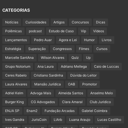
CATEGORIAS
Notícias
Curiosidades
Artigos
Concursos
Dicas
Polêmicas
podcast
Estudo de Caso
Vip
Vídeos
Lançamentos
Pedro Auar
Agora e Lei
Humor
Livros
Estratégia
Superação
Congressos
Filmes
Cursos
Marcelle SantAna
Wilson Alvares
Quiz
Up
Grupo Notorium
Ana Laura
Adriano Mellega
Caio de Luccas
Ceres Rabelo
Cristiano Sardinha
Dúvida do Leitor
Laura Alvares
Mansão Jurídica
OAB
Promotor
Adriel Kelm
Advoga Mais
Almeida Santos
Anselmo Melo
Burger King
CG Advogados
Clara Amaral
Club Juridico
ENJA SP
Enam2
Fundação Arcadas
Gabriel Coimbra
Ives Gandra
JurisCoin
LiArb
Luana Araujo
Lucas Castilho