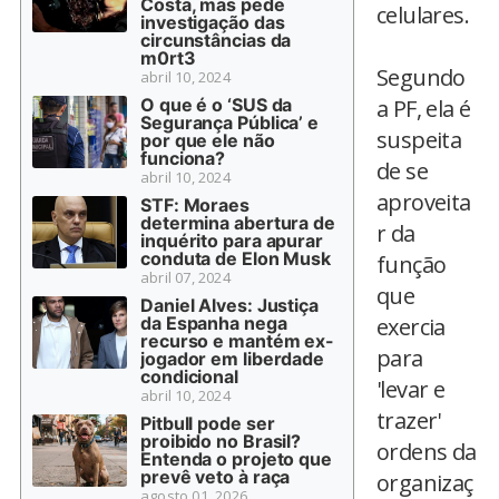
Costa, mas pede
celulares.
investigação das
circunstâncias da
m0rt3
Segundo
abril 10, 2024
O que é o ‘SUS da
a PF, ela é
Segurança Pública’ e
suspeita
por que ele não
funciona?
de se
abril 10, 2024
aproveita
STF: Moraes
determina abertura de
r da
inquérito para apurar
conduta de Elon Musk
função
abril 07, 2024
que
Daniel Alves: Justiça
da Espanha nega
exercia
recurso e mantém ex-
para
jogador em liberdade
condicional
'levar e
abril 10, 2024
trazer'
Pitbull pode ser
proibido no Brasil?
ordens da
Entenda o projeto que
prevê veto à raça
organizaç
agosto 01, 2026