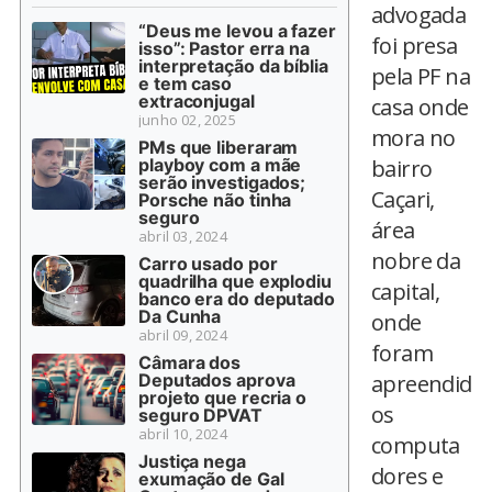
advogada
“Deus me levou a fazer
foi presa
isso”: Pastor erra na
interpretação da bíblia
pela PF na
e tem caso
extraconjugal
casa onde
junho 02, 2025
mora no
PMs que liberaram
playboy com a mãe
bairro
serão investigados;
Caçari,
Porsche não tinha
seguro
área
abril 03, 2024
nobre da
Carro usado por
quadrilha que explodiu
capital,
banco era do deputado
Da Cunha
onde
abril 09, 2024
foram
Câmara dos
Deputados aprova
apreendid
projeto que recria o
os
seguro DPVAT
abril 10, 2024
computa
Justiça nega
dores e
exumação de Gal