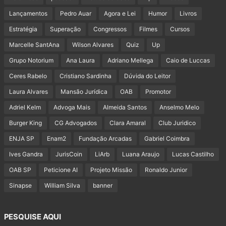
Lançamentos
Pedro Auar
Agora e Lei
Humor
Livros
Estratégia
Superação
Congressos
Filmes
Cursos
Marcelle SantAna
Wilson Alvares
Quiz
Up
Grupo Notorium
Ana Laura
Adriano Mellega
Caio de Luccas
Ceres Rabelo
Cristiano Sardinha
Dúvida do Leitor
Laura Alvares
Mansão Jurídica
OAB
Promotor
Adriel Kelm
Advoga Mais
Almeida Santos
Anselmo Melo
Burger King
CG Advogados
Clara Amaral
Club Juridico
ENJA SP
Enam2
Fundação Arcadas
Gabriel Coimbra
Ives Gandra
JurisCoin
LiArb
Luana Araujo
Lucas Castilho
OAB SP
Peticione AI
Projeto Missão
Ronaldo Junior
Sinapse
William Silva
banner
PESQUISE AQUI