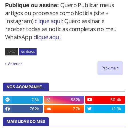
Quero Publicar meus
Publique ou assine:
artigos ou processos como Notícia (site +
Instagram)
clique aqui
; Quero assinar e
receber todas as notícias completas no meu
WhatsApp
clique aqui.
TAGS
NOTÍCIAS
Anterior
Próxima
NOS ACOMPANHE...
7.3k
882k
50.4k
762k
7.7k
12.3k
MAIS LIDAS DO MÊS