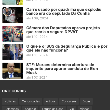
Carro usado por quadrilha que explodiu
banco era do deputado Da Cunha
abril 09, 2024
Câmara dos Deputados aprova projeto
que recria o seguro DPVAT
abril 10, 2024
O que é o ‘SUS da Segurança Pública’ e por
que ele não funciona?
abril 10, 2024
STF: Moraes determina abertura de
inquérito para apurar conduta de Elon
Musk
abril 07, 2024
CATEGORIAS
Notícias
Curiosidades
Artigos
Concursos
Dicas
Polêmicas
podcast
Estudo de Caso
Vip
Vídeos