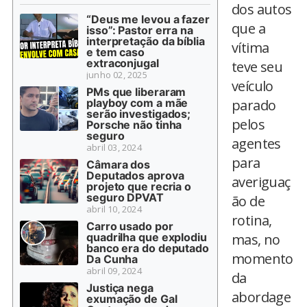
dos autos
“Deus me levou a fazer
que a
isso”: Pastor erra na
interpretação da bíblia
vítima
e tem caso
extraconjugal
teve seu
junho 02, 2025
veículo
PMs que liberaram
playboy com a mãe
parado
serão investigados;
pelos
Porsche não tinha
seguro
agentes
abril 03, 2024
para
Câmara dos
Deputados aprova
averiguaç
projeto que recria o
seguro DPVAT
ão de
abril 10, 2024
rotina,
Carro usado por
quadrilha que explodiu
mas, no
banco era do deputado
momento
Da Cunha
abril 09, 2024
da
Justiça nega
abordage
exumação de Gal