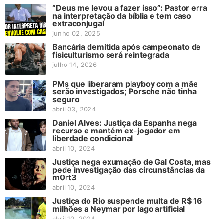
“Deus me levou a fazer isso”: Pastor erra
na interpretação da bíblia e tem caso
extraconjugal
junho 02, 2025
Bancária demitida após campeonato de
fisiculturismo será reintegrada
julho 14, 2026
PMs que liberaram playboy com a mãe
serão investigados; Porsche não tinha
seguro
abril 03, 2024
Daniel Alves: Justiça da Espanha nega
recurso e mantém ex-jogador em
liberdade condicional
abril 10, 2024
Justiça nega exumação de Gal Costa, mas
pede investigação das circunstâncias da
m0rt3
abril 10, 2024
Justiça do Rio suspende multa de R$ 16
milhões a Neymar por lago artificial
abril 10, 2024