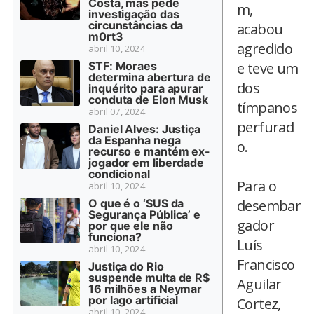
Costa, mas pede
m,
investigação das
circunstâncias da
acabou
m0rt3
agredido
abril 10, 2024
STF: Moraes
e teve um
determina abertura de
dos
inquérito para apurar
conduta de Elon Musk
tímpanos
abril 07, 2024
perfurad
Daniel Alves: Justiça
da Espanha nega
o.
recurso e mantém ex-
jogador em liberdade
condicional
Para o
abril 10, 2024
O que é o ‘SUS da
desembar
Segurança Pública’ e
gador
por que ele não
funciona?
Luís
abril 10, 2024
Francisco
Justiça do Rio
suspende multa de R$
Aguilar
16 milhões a Neymar
por lago artificial
Cortez,
abril 10, 2024