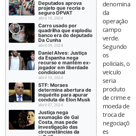
Deputados aprova
denomina
projeto que recria o
da
seguro DPVAT
abril 10, 2024
operação
Carro usado por
campo
quadrilha que explodiu
banco era do deputado
verde.
Da Cunha
abril 09, 2024
Segundo
Daniel Alves: Justiça
os
da Espanha nega
recurso e mantém ex-
policiais, o
jogador em liberdade
veiculo
condicional
abril 10, 2024
seria
STF: Moraes
produto
determina abertura de
inquérito para apurar
de crime e
conduta de Elon Musk
abril 07, 2024
moeda de
Justiça nega
troca de
exumação de Gal
Costa, mas pede
negociaçõ
investigação das
es
circunstâncias da