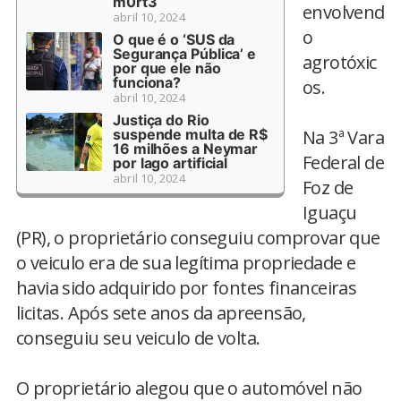
m0rt3
envolvend
abril 10, 2024
o
O que é o ‘SUS da
Segurança Pública’ e
agrotóxic
por que ele não
funciona?
os.
abril 10, 2024
Justiça do Rio
suspende multa de R$
Na 3ª Vara
16 milhões a Neymar
Federal de
por lago artificial
abril 10, 2024
Foz de
Iguaçu
(PR), o proprietário conseguiu comprovar que
o veiculo era de sua legítima propriedade e
havia sido adquirido por fontes financeiras
licitas. Após sete anos da apreensão,
conseguiu seu veiculo de volta.
O proprietário alegou que o automóvel não