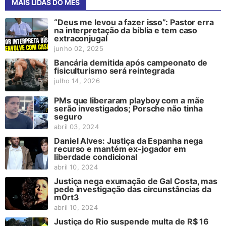
MAIS LIDAS DO MÊS
“Deus me levou a fazer isso”: Pastor erra
na interpretação da bíblia e tem caso
extraconjugal
junho 02, 2025
Bancária demitida após campeonato de
fisiculturismo será reintegrada
julho 14, 2026
PMs que liberaram playboy com a mãe
serão investigados; Porsche não tinha
seguro
abril 03, 2024
Daniel Alves: Justiça da Espanha nega
recurso e mantém ex-jogador em
liberdade condicional
abril 10, 2024
Justiça nega exumação de Gal Costa, mas
pede investigação das circunstâncias da
m0rt3
abril 10, 2024
Justiça do Rio suspende multa de R$ 16