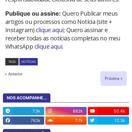
Quero Publicar meus
Publique ou assine:
artigos ou processos como Notícia (site +
Instagram)
clique aqui
; Quero assinar e
receber todas as notícias completas no meu
WhatsApp
clique aqui.
TAGS
NOTÍCIAS
Anterior
Próxima
NOS ACOMPANHE...
7.3k
882k
50.4k
762k
7.7k
12.3k