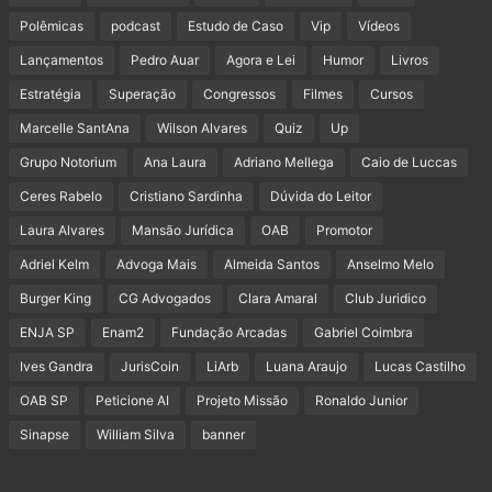
Polêmicas
podcast
Estudo de Caso
Vip
Vídeos
Lançamentos
Pedro Auar
Agora e Lei
Humor
Livros
Estratégia
Superação
Congressos
Filmes
Cursos
Marcelle SantAna
Wilson Alvares
Quiz
Up
Grupo Notorium
Ana Laura
Adriano Mellega
Caio de Luccas
Ceres Rabelo
Cristiano Sardinha
Dúvida do Leitor
Laura Alvares
Mansão Jurídica
OAB
Promotor
Adriel Kelm
Advoga Mais
Almeida Santos
Anselmo Melo
Burger King
CG Advogados
Clara Amaral
Club Juridico
ENJA SP
Enam2
Fundação Arcadas
Gabriel Coimbra
Ives Gandra
JurisCoin
LiArb
Luana Araujo
Lucas Castilho
OAB SP
Peticione AI
Projeto Missão
Ronaldo Junior
Sinapse
William Silva
banner