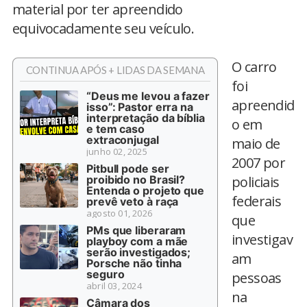
material por ter apreendido
equivocadamente seu veículo.
O carro
CONTINUA APÓS + LIDAS DA SEMANA
foi
“Deus me levou a fazer
apreendid
isso”: Pastor erra na
interpretação da bíblia
o em
e tem caso
extraconjugal
maio de
junho 02, 2025
2007 por
Pitbull pode ser
proibido no Brasil?
policiais
Entenda o projeto que
federais
prevê veto à raça
agosto 01, 2026
que
PMs que liberaram
investigav
playboy com a mãe
serão investigados;
am
Porsche não tinha
seguro
pessoas
abril 03, 2024
na
Câmara dos