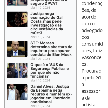
condenaç
seguro DPVAT
abril 10, 2024
ões, de
Justiça nega
acordo
exumação de Gal
Costa, mas pede
com o
investigação das
circunstâncias da
advogado
m0rt3
dos
abril 10, 2024
STF: Moraes
consumid
determina abertura de
ores, Luiz
inquérito para apurar
conduta de Elon Musk
Vasconcel
abril 07, 2024
os.
O que é o ‘SUS da
Segurança Pública’ e
Procurad
por que ele não
funciona?
a pelo G1,
abril 10, 2024
a
Daniel Alves: Justiça
da Espanha nega
assessori
recurso e mantém ex-
a da
jogador em liberdade
condicional
artista
abril 10, 2024