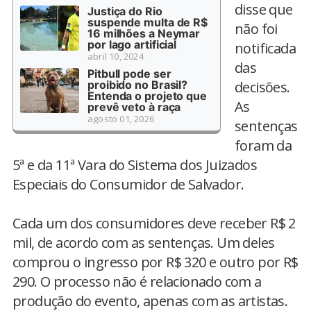
disse que
Justiça do Rio
suspende multa de R$
não foi
16 milhões a Neymar
por lago artificial
notificada
abril 10, 2024
das
Pitbull pode ser
proibido no Brasil?
decisões.
Entenda o projeto que
As
prevê veto à raça
agosto 01, 2026
sentenças
foram da
5ª e da 11ª Vara do Sistema dos Juizados
Especiais do Consumidor de Salvador.
Cada um dos consumidores deve receber R$ 2
mil, de acordo com as sentenças. Um deles
comprou o ingresso por R$ 320 e outro por R$
290. O processo não é relacionado com a
produção do evento, apenas com as artistas.