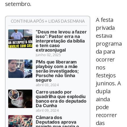
setembro.
A festa
CONTINUA APÓS + LIDAS DA SEMANA
privada
“Deus me levou a fazer
estava
isso”: Pastor erra na
interpretação da bíblia
programa
e tem caso
extraconjugal
da para
junho 02, 2025
ocorrer
PMs que liberaram
playboy com a mãe
nos
serão investigados;
festejos
Porsche não tinha
seguro
juninos. A
abril 03, 2024
dupla
Carro usado por
quadrilha que explodiu
ainda
banco era do deputado
Da Cunha
pode
abril 09, 2024
recorrer
Câmara dos
Deputados aprova
das
projeto que recria o