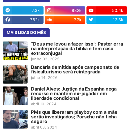
7.3k
882k
50.4k
762k
7.7k
12.3k
MAIS LIDAS DO MÊS
“Deus me levou a fazer isso”: Pastor erra
na interpretação da bíblia e tem caso
extraconjugal
junho 02, 2025
Bancária demitida após campeonato de
fisiculturismo será reintegrada
julho 14, 2026
Daniel Alves: Justiça da Espanha nega
recurso e mantém ex-jogador em
liberdade condicional
abril 10, 2024
PMs que liberaram playboy com a mãe
serão investigados; Porsche não tinha
seguro
abril 03, 2024