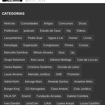
abril 07, 2024
CATEGORIAS
Notícias
Curiosidades
Artigos
Concursos
Dicas
Polêmicas
podcast
Estudo de Caso
Vip
Vídeos
Lançamentos
Pedro Auar
Agora e Lei
Humor
Livros
Estratégia
Superação
Congressos
Filmes
Cursos
Marcelle SantAna
Wilson Alvares
Quiz
Up
Grupo Notorium
Ana Laura
Adriano Mellega
Caio de Luccas
Ceres Rabelo
Cristiano Sardinha
Dúvida do Leitor
Laura Alvares
Mansão Jurídica
OAB
Promotor
Adriel Kelm
Advoga Mais
Almeida Santos
Anselmo Melo
Burger King
CG Advogados
Clara Amaral
Club Juridico
ENJA SP
Enam2
Fundação Arcadas
Gabriel Coimbra
Ives Gandra
JurisCoin
LiArb
Luana Araujo
Lucas Castilho