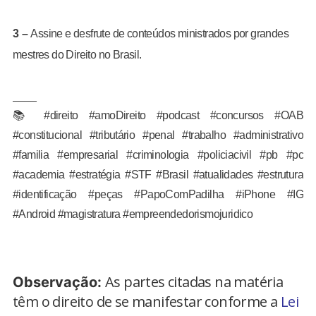
3 –
Assine e desfrute de conteúdos ministrados por grandes
mestres do Direito no Brasil.
____
📚 #direito #amoDireito #podcast #concursos #OAB
#constitucional #tributário #penal #trabalho #administrativo
#familia #empresarial #criminologia #policiacivil #pb #pc
#academia #estratégia #STF #Brasil #atualidades #estrutura
#identificação #peças #PapoComPadilha #iPhone #IG
#Android #magistratura #empreendedorismojuridico
As partes citadas na matéria
Observação:
têm o direito de se manifestar conforme a
Lei