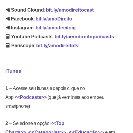
bit.ly/amodireitocast
📲
Sound Clound
:
📲
Facebook
:
bit.ly/amoDireito
📲
Instagram
:
bit.ly/amodireitoig
bit.ly/amodireitopodcasts
💻
Youtube Podcasts
:
bit.ly/amodireitotv
💻 Periscope
:
iTunes
1 –
Acesse seu Itunes e depois clique no
App
<<
Podcasts
>>
(que já vem instalado em seu
smartphone)
2 –
Selecione a opção
<<Top
<<Categorias>>
<<Educação>>
Charts>
>
,
,
e em