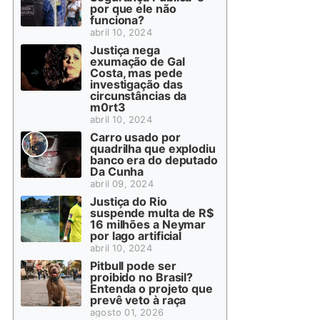
por que ele não
funciona?
abril 10, 2024
Justiça nega
exumação de Gal
Costa, mas pede
investigação das
circunstâncias da
m0rt3
abril 10, 2024
Carro usado por
quadrilha que explodiu
banco era do deputado
Da Cunha
abril 09, 2024
Justiça do Rio
suspende multa de R$
16 milhões a Neymar
por lago artificial
abril 10, 2024
Pitbull pode ser
proibido no Brasil?
Entenda o projeto que
prevê veto à raça
agosto 01, 2026