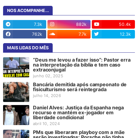
NOS ACOMPANHE...
7.3k
882k
50.4k
762k
7.7k
12.3k
MAIS LIDAS DO MÊS
“Deus me levou a fazer isso”: Pastor erra
na interpretação da bíblia e tem caso
extraconjugal
junho 02, 2025
Bancária demitida após campeonato de
fisiculturismo será reintegrada
julho 14, 2026
Daniel Alves: Justiça da Espanha nega
recurso e mantém ex-jogador em
liberdade condicional
abril 10, 2024
PMs que liberaram playboy com a mãe
serão investigados; Porsche não tinha