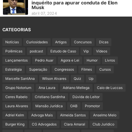
inquérito para apurar conduta de Elon
Musk
abril 07, 2024
CATEGORIAS
Notícias
Curiosidades
Artigos
Concursos
Dicas
Polêmicas
podcast
Estudo de Caso
Vip
Vídeos
Lançamentos
Pedro Auar
Agora e Lei
Humor
Livros
Estratégia
Superação
Congressos
Filmes
Cursos
Marcelle SantAna
Wilson Alvares
Quiz
Up
Grupo Notorium
Ana Laura
Adriano Mellega
Caio de Luccas
Ceres Rabelo
Cristiano Sardinha
Dúvida do Leitor
Laura Alvares
Mansão Jurídica
OAB
Promotor
Adriel Kelm
Advoga Mais
Almeida Santos
Anselmo Melo
Burger King
CG Advogados
Clara Amaral
Club Juridico