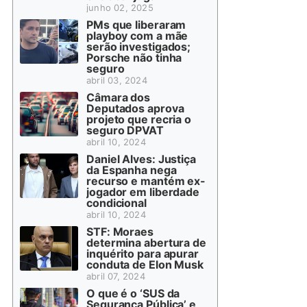
junho 02, 2025
PMs que liberaram
playboy com a mãe
serão investigados;
Porsche não tinha
seguro
abril 03, 2024
Câmara dos
Deputados aprova
projeto que recria o
seguro DPVAT
abril 10, 2024
Daniel Alves: Justiça
da Espanha nega
recurso e mantém ex-
jogador em liberdade
condicional
abril 10, 2024
STF: Moraes
determina abertura de
inquérito para apurar
conduta de Elon Musk
abril 07, 2024
O que é o ‘SUS da
Segurança Pública’ e