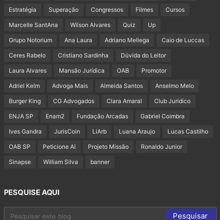
Estratégia
Superação
Congressos
Filmes
Cursos
Marcelle SantAna
Wilson Alvares
Quiz
Up
Grupo Notorium
Ana Laura
Adriano Mellega
Caio de Luccas
Ceres Rabelo
Cristiano Sardinha
Dúvida do Leitor
Laura Alvares
Mansão Jurídica
OAB
Promotor
Adriel Kelm
Advoga Mais
Almeida Santos
Anselmo Melo
Burger King
CG Advogados
Clara Amaral
Club Juridico
ENJA SP
Enam2
Fundação Arcadas
Gabriel Coimbra
Ives Gandra
JurisCoin
LiArb
Luana Araujo
Lucas Castilho
OAB SP
Peticione AI
Projeto Missão
Ronaldo Junior
Sinapse
William Silva
banner
PESQUISE AQUI