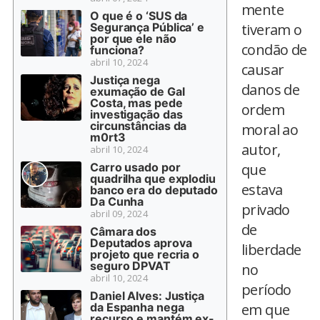
mente
O que é o ‘SUS da
Segurança Pública’ e
tiveram o
por que ele não
condão de
funciona?
abril 10, 2024
causar
Justiça nega
danos de
exumação de Gal
Costa, mas pede
ordem
investigação das
circunstâncias da
moral ao
m0rt3
autor,
abril 10, 2024
Carro usado por
que
quadrilha que explodiu
estava
banco era do deputado
Da Cunha
privado
abril 09, 2024
de
Câmara dos
Deputados aprova
liberdade
projeto que recria o
seguro DPVAT
no
abril 10, 2024
período
Daniel Alves: Justiça
da Espanha nega
em que
recurso e mantém ex-