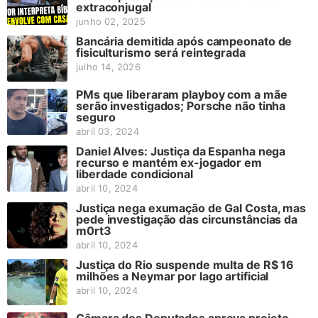
extraconjugal
junho 02, 2025
Bancária demitida após campeonato de
fisiculturismo será reintegrada
julho 14, 2026
PMs que liberaram playboy com a mãe
serão investigados; Porsche não tinha
seguro
abril 03, 2024
Daniel Alves: Justiça da Espanha nega
recurso e mantém ex-jogador em
liberdade condicional
abril 10, 2024
Justiça nega exumação de Gal Costa, mas
pede investigação das circunstâncias da
m0rt3
abril 10, 2024
Justiça do Rio suspende multa de R$ 16
milhões a Neymar por lago artificial
abril 10, 2024