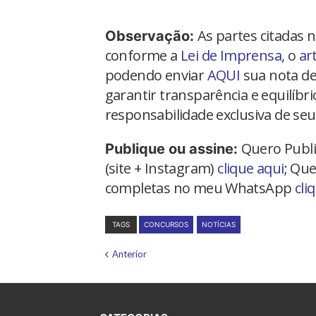
As partes citadas 
Observação:
conforme a
Lei de Imprensa
, o
ar
podendo enviar
AQUI
sua nota de
garantir transparência e equilíbr
responsabilidade exclusiva de seu
Quero Publi
Publique ou assine:
(site + Instagram)
clique aqui
; Que
completas no meu WhatsApp
cli
TAGS
CONCURSOS
NOTÍCIAS
Anterior