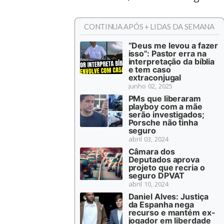
CONTINUA APÓS + LIDAS DA SEMANA
“Deus me levou a fazer
isso”: Pastor erra na
interpretação da bíblia
e tem caso
extraconjugal
junho 02, 2025
PMs que liberaram
playboy com a mãe
serão investigados;
Porsche não tinha
seguro
abril 03, 2024
Câmara dos
Deputados aprova
projeto que recria o
seguro DPVAT
abril 10, 2024
Daniel Alves: Justiça
da Espanha nega
recurso e mantém ex-
jogador em liberdade