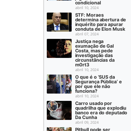
condicional
abril 10, 2024
STF: Moraes
determina abertura de
inquérito para apurar
conduta de Elon Musk
abril 07, 2024
Justiça nega
exumação de Gal
Costa, mas pede
investigação das
circunstâncias da
m0rt3
abril 10, 2024
O que é o ‘SUS da
Segurança Pública’ e
por que ele não
funciona?
abril 10, 2024
Carro usado por
quadrilha que explodiu
banco era do deputado
Da Cunha
abril 09, 2024
Pitbull pode ser