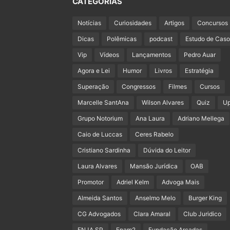
CATEGORIAS
Notícias
Curiosidades
Artigos
Concursos
Dicas
Polêmicas
podcast
Estudo de Caso
Vip
Vídeos
Lançamentos
Pedro Auar
Agora e Lei
Humor
Livros
Estratégia
Superação
Congressos
Filmes
Cursos
Marcelle SantAna
Wilson Alvares
Quiz
U
Grupo Notorium
Ana Laura
Adriano Mellega
Caio de Luccas
Ceres Rabelo
Cristiano Sardinha
Dúvida do Leitor
Laura Alvares
Mansão Jurídica
OAB
Promotor
Adriel Kelm
Advoga Mais
Almeida Santos
Anselmo Melo
Burger King
CG Advogados
Clara Amaral
Club Juridico
ENJA SP
Enam2
Fundação Arcadas