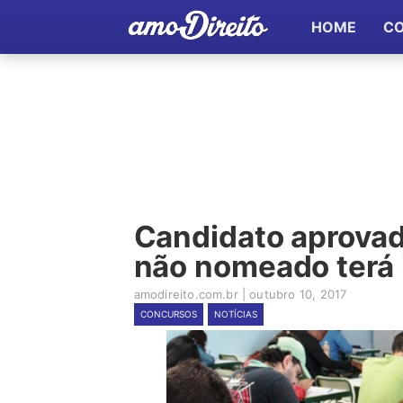
HOME
C
Candidato aprova
não nomeado terá 
amodireito.com.br
|
outubro 10, 2017
CONCURSOS
NOTÍCIAS