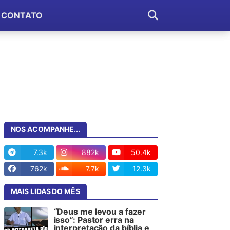
CONTATO
NOS ACOMPANHE...
7.3k
882k
50.4k
762k
7.7k
12.3k
MAIS LIDAS DO MÊS
“Deus me levou a fazer
isso”: Pastor erra na
interpretação da bíblia e