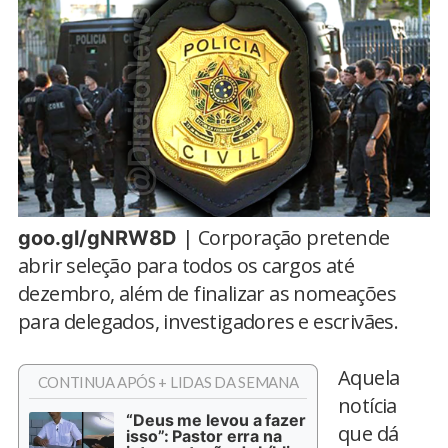
| Corporação pretende
goo.gl/gNRW8D
abrir seleção para todos os cargos até
dezembro, além de finalizar as nomeações
para delegados, investigadores e escrivães.
Aquela
CONTINUA APÓS + LIDAS DA SEMANA
notícia
“Deus me levou a fazer
que dá
isso”: Pastor erra na