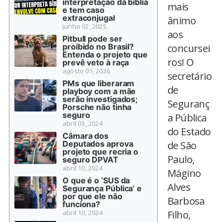
interpretação da bíblia
mais
e tem caso
extraconjugal
ânimo
junho 02, 2025
aos
Pitbull pode ser
proibido no Brasil?
concursei
Entenda o projeto que
ros! O
prevê veto à raça
agosto 01, 2026
secretário
PMs que liberaram
de
playboy com a mãe
serão investigados;
Seguranç
Porsche não tinha
seguro
a Pública
abril 03, 2024
do Estado
Câmara dos
Deputados aprova
de São
projeto que recria o
Paulo,
seguro DPVAT
abril 10, 2024
Mágino
O que é o ‘SUS da
Alves
Segurança Pública’ e
por que ele não
Barbosa
funciona?
abril 10, 2024
Filho,