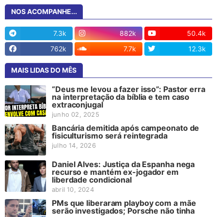
NOS ACOMPANHE...
7.3k
882k
50.4k
762k
7.7k
12.3k
MAIS LIDAS DO MÊS
“Deus me levou a fazer isso”: Pastor erra
na interpretação da bíblia e tem caso
extraconjugal
junho 02, 2025
Bancária demitida após campeonato de
fisiculturismo será reintegrada
julho 14, 2026
Daniel Alves: Justiça da Espanha nega
recurso e mantém ex-jogador em
liberdade condicional
abril 10, 2024
PMs que liberaram playboy com a mãe
serão investigados; Porsche não tinha