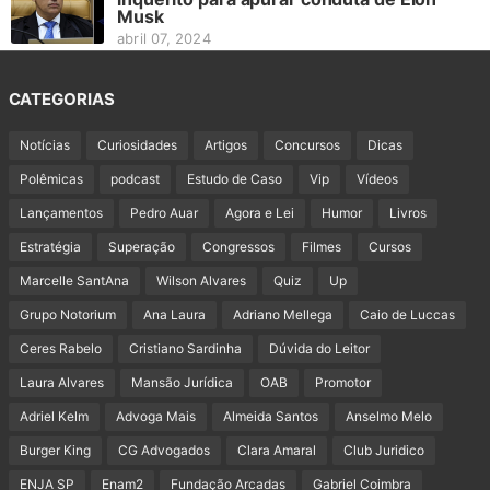
Musk
abril 07, 2024
CATEGORIAS
Notícias
Curiosidades
Artigos
Concursos
Dicas
Polêmicas
podcast
Estudo de Caso
Vip
Vídeos
Lançamentos
Pedro Auar
Agora e Lei
Humor
Livros
Estratégia
Superação
Congressos
Filmes
Cursos
Marcelle SantAna
Wilson Alvares
Quiz
Up
Grupo Notorium
Ana Laura
Adriano Mellega
Caio de Luccas
Ceres Rabelo
Cristiano Sardinha
Dúvida do Leitor
Laura Alvares
Mansão Jurídica
OAB
Promotor
Adriel Kelm
Advoga Mais
Almeida Santos
Anselmo Melo
Burger King
CG Advogados
Clara Amaral
Club Juridico
ENJA SP
Enam2
Fundação Arcadas
Gabriel Coimbra