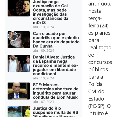
Justiça nega
anunciou,
exumação de Gal
Costa, mas pede
nesta
investigação das
terça-
circunstâncias da
m0rt3
feira (24),
abril 10, 2024
os planos
Carro usado por
quadrilha que explodiu
para
banco era do deputado
Da Cunha
realização
abril 09, 2024
de
Daniel Alves: Justiça
da Espanha nega
concursos
recurso e mantém ex-
públicos
jogador em liberdade
condicional
para a
abril 10, 2024
Polícia
STF: Moraes
determina abertura de
Civil do
inquérito para apurar
conduta de Elon Musk
Estado
abril 07, 2024
(PC-SP). O
Justiça do Rio
suspende multa de R$
intuito é
16 milhões a Neymar