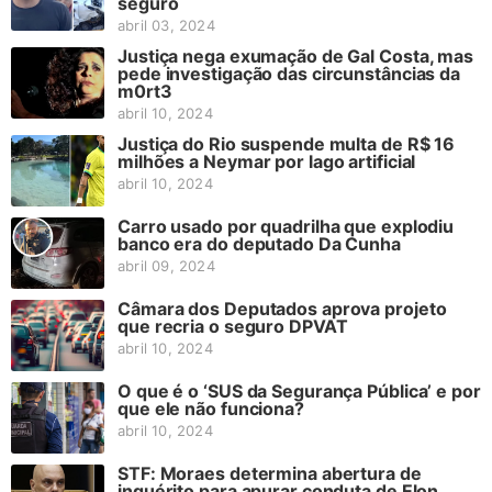
seguro
abril 03, 2024
Justiça nega exumação de Gal Costa, mas
pede investigação das circunstâncias da
m0rt3
abril 10, 2024
Justiça do Rio suspende multa de R$ 16
milhões a Neymar por lago artificial
abril 10, 2024
Carro usado por quadrilha que explodiu
banco era do deputado Da Cunha
abril 09, 2024
Câmara dos Deputados aprova projeto
que recria o seguro DPVAT
abril 10, 2024
O que é o ‘SUS da Segurança Pública’ e por
que ele não funciona?
abril 10, 2024
STF: Moraes determina abertura de
inquérito para apurar conduta de Elon