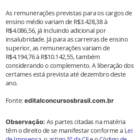
As remunerações previstas para os cargos de
ensino médio variam de R$3.428,38 à
R$4.086,56, já incluindo adicional por
insalubridade. Já para as carreiras de ensino
superior, as remunerações variam de
R$4.194,76 à R$10.142,55, também
considerando o complemento. A liberação dos
certames está prevista até dezembro deste
ano.
Fonte:
editalconcursosbrasil.com.br
As partes citadas na matéria
Observação:
têm o direito de se manifestar conforme a
Lei
de Imprensa
, o
artigo 5º da CF
e o
Código de