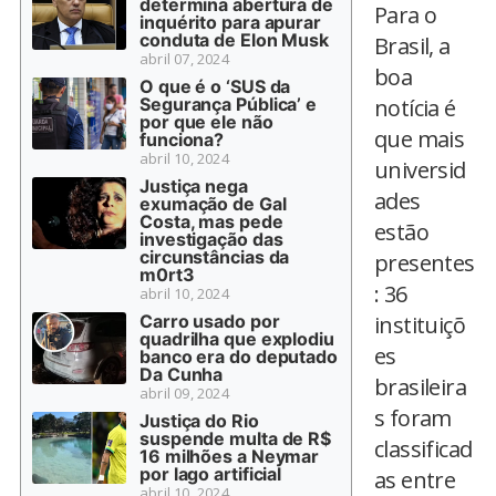
determina abertura de
Para o
inquérito para apurar
conduta de Elon Musk
Brasil, a
abril 07, 2024
boa
O que é o ‘SUS da
Segurança Pública’ e
notícia é
por que ele não
que mais
funciona?
abril 10, 2024
universid
Justiça nega
ades
exumação de Gal
Costa, mas pede
estão
investigação das
circunstâncias da
presentes
m0rt3
: 36
abril 10, 2024
Carro usado por
instituiçõ
quadrilha que explodiu
es
banco era do deputado
Da Cunha
brasileira
abril 09, 2024
s foram
Justiça do Rio
suspende multa de R$
classificad
16 milhões a Neymar
por lago artificial
as entre
abril 10, 2024