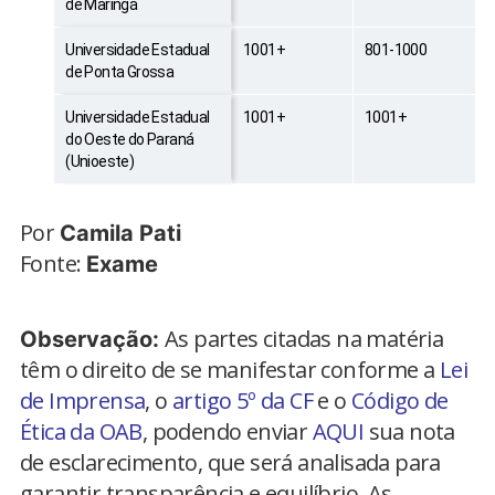
de Maringá
Universidade Estadual
1001+
801-1000
de Ponta Grossa
Universidade Estadual
1001+
1001+
do Oeste do Paraná
(Unioeste)
Por
Camila Pati
Fonte:
Exame
As partes citadas na matéria
Observação:
têm o direito de se manifestar conforme a
Lei
de Imprensa
, o
artigo 5º da CF
e o
Código de
Ética da OAB
, podendo enviar
AQUI
sua nota
de esclarecimento, que será analisada para
garantir transparência e equilíbrio. As