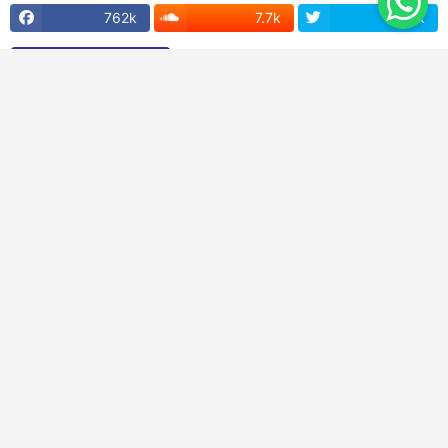
762k
7.7k
12.3k
MAIS LIDAS DO MÊS
“Deus me levou a fazer isso”: Pastor erra
na interpretação da bíblia e tem caso
extraconjugal
junho 02, 2025
Bancária demitida após campeonato de
fisiculturismo será reintegrada
julho 14, 2026
Daniel Alves: Justiça da Espanha nega
recurso e mantém ex-jogador em
liberdade condicional
abril 10, 2024
PMs que liberaram playboy com a mãe
serão investigados; Porsche não tinha
seguro
abril 03, 2024
Justiça nega exumação de Gal Costa, mas
pede investigação das circunstâncias da