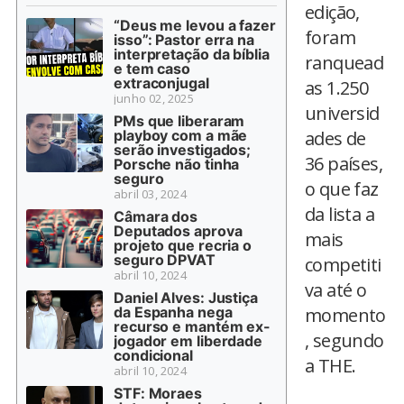
edição,
“Deus me levou a fazer
foram
isso”: Pastor erra na
interpretação da bíblia
ranquead
e tem caso
extraconjugal
as 1.250
junho 02, 2025
universid
PMs que liberaram
playboy com a mãe
ades de
serão investigados;
36 países,
Porsche não tinha
seguro
o que faz
abril 03, 2024
da lista a
Câmara dos
Deputados aprova
mais
projeto que recria o
seguro DPVAT
competiti
abril 10, 2024
va até o
Daniel Alves: Justiça
da Espanha nega
momento
recurso e mantém ex-
, segundo
jogador em liberdade
condicional
a THE.
abril 10, 2024
STF: Moraes