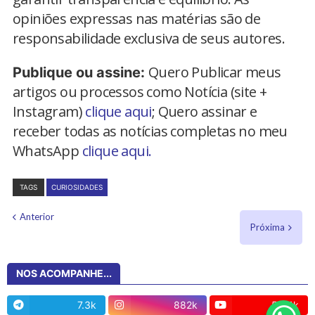
opiniões expressas nas matérias são de
responsabilidade exclusiva de seus autores.
Quero Publicar meus
Publique ou assine:
artigos ou processos como Notícia (site +
Instagram)
clique aqui
; Quero assinar e
receber todas as notícias completas no meu
WhatsApp
clique aqui.
TAGS
CURIOSIDADES
Anterior
Próxima
NOS ACOMPANHE...
7.3k
882k
50.4k