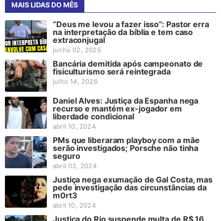
MAIS LIDAS DO MÊS
“Deus me levou a fazer isso”: Pastor erra
na interpretação da bíblia e tem caso
extraconjugal
junho 02, 2025
Bancária demitida após campeonato de
fisiculturismo será reintegrada
julho 14, 2026
Daniel Alves: Justiça da Espanha nega
recurso e mantém ex-jogador em
liberdade condicional
abril 10, 2024
PMs que liberaram playboy com a mãe
serão investigados; Porsche não tinha
seguro
abril 03, 2024
Justiça nega exumação de Gal Costa, mas
pede investigação das circunstâncias da
m0rt3
abril 10, 2024
Justiça do Rio suspende multa de R$ 16