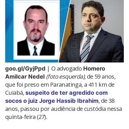
| O advogado
goo.gl/GyjPpd
Homero
(foto esquerda)
, de 59 anos,
Amilcar Nedel
que foi preso em Paranatinga, a 411 km de
Cuiabá,
suspeito de ter agredido com
, de 38
socos o juiz Jorge Hassib Ibrahim
anos, passou por audiência de custódia nessa
quinta-feira (27).