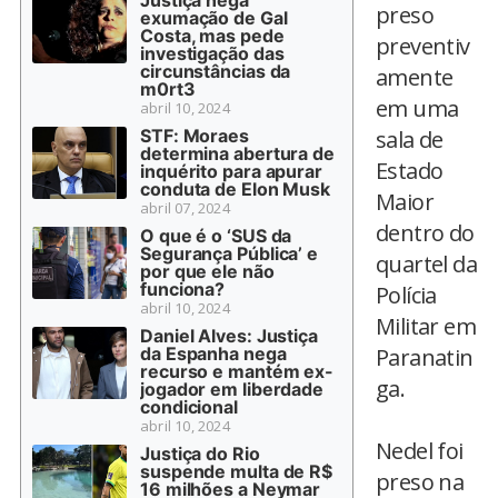
Justiça nega
preso
exumação de Gal
Costa, mas pede
preventiv
investigação das
circunstâncias da
amente
m0rt3
em uma
abril 10, 2024
STF: Moraes
sala de
determina abertura de
Estado
inquérito para apurar
conduta de Elon Musk
Maior
abril 07, 2024
dentro do
O que é o ‘SUS da
Segurança Pública’ e
quartel da
por que ele não
funciona?
Polícia
abril 10, 2024
Militar em
Daniel Alves: Justiça
da Espanha nega
Paranatin
recurso e mantém ex-
ga.
jogador em liberdade
condicional
abril 10, 2024
Nedel foi
Justiça do Rio
suspende multa de R$
preso na
16 milhões a Neymar