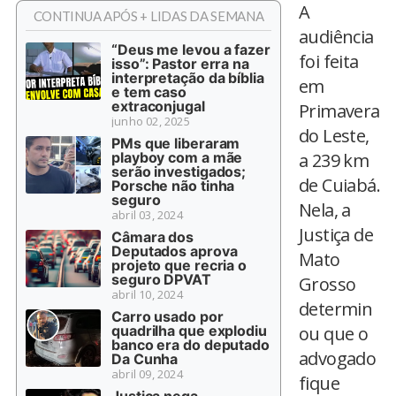
A
CONTINUA APÓS + LIDAS DA SEMANA
audiência
“Deus me levou a fazer
foi feita
isso”: Pastor erra na
interpretação da bíblia
em
e tem caso
extraconjugal
Primavera
junho 02, 2025
do Leste,
PMs que liberaram
playboy com a mãe
a 239 km
serão investigados;
de Cuiabá.
Porsche não tinha
seguro
Nela, a
abril 03, 2024
Justiça de
Câmara dos
Deputados aprova
Mato
projeto que recria o
seguro DPVAT
Grosso
abril 10, 2024
determin
Carro usado por
quadrilha que explodiu
ou que o
banco era do deputado
advogado
Da Cunha
abril 09, 2024
fique