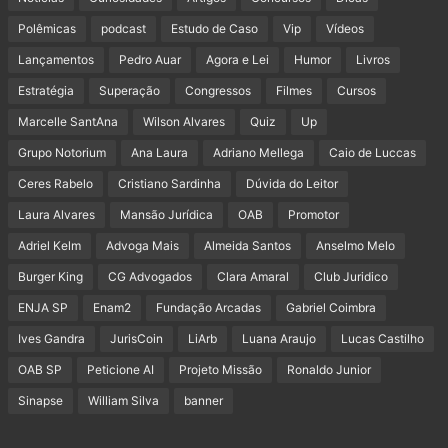
Polêmicas
podcast
Estudo de Caso
Vip
Vídeos
Lançamentos
Pedro Auar
Agora e Lei
Humor
Livros
Estratégia
Superação
Congressos
Filmes
Cursos
Marcelle SantAna
Wilson Alvares
Quiz
Up
Grupo Notorium
Ana Laura
Adriano Mellega
Caio de Luccas
Ceres Rabelo
Cristiano Sardinha
Dúvida do Leitor
Laura Alvares
Mansão Jurídica
OAB
Promotor
Adriel Kelm
Advoga Mais
Almeida Santos
Anselmo Melo
Burger King
CG Advogados
Clara Amaral
Club Juridico
ENJA SP
Enam2
Fundação Arcadas
Gabriel Coimbra
Ives Gandra
JurisCoin
LiArb
Luana Araujo
Lucas Castilho
OAB SP
Peticione AI
Projeto Missão
Ronaldo Junior
Sinapse
William Silva
banner