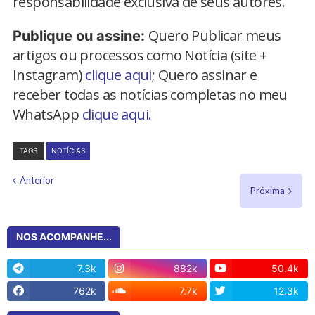
responsabilidade exclusiva de seus autores.
Quero Publicar meus
Publique ou assine:
artigos ou processos como Notícia (site +
Instagram)
clique aqui
; Quero assinar e
receber todas as notícias completas no meu
WhatsApp
clique aqui.
TAGS
NOTÍCIAS
Anterior
Próxima
NOS ACOMPANHE...
7.3k
882k
50.4k
762k
7.7k
12.3k