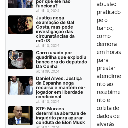
por que ele não
abusivo
funciona?
abril 10, 2024
praticado
Justiça nega
pelo
exumação de Gal
Costa, mas pede
banco,
investigação das
como
circunstâncias da
m0rt3
demora
abril 10, 2024
em horas
Carro usado por
quadrilha que explodiu
para
banco era do deputado
Da Cunha
prestar
abril 09, 2024
atendime
Daniel Alves: Justiça
da Espanha nega
nto ao
recurso e mantém ex-
recebime
jogador em liberdade
condicional
nto e
abril 10, 2024
coleta de
STF: Moraes
determina abertura de
dados de
inquérito para apurar
conduta de Elon Musk
alvarás
abril 07, 2024