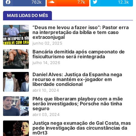
762k
7.7k
12.3k
MAIS LIDAS DO MÊS
“Deus me levou a fazer isso”: Pastor erra
na interpretação da bíblia e tem caso
extraconjugal
junho 02, 2025
Bancária demitida após campeonato de
fisiculturismo será reintegrada
julho 14, 2026
Daniel Alves: Justiça da Espanha nega
recurso e mantém ex-jogador em
liberdade condicional
abril 10, 2024
PMs que liberaram playboy com a mãe
serão investigados; Porsche não tinha
seguro
abril 03, 2024
Justiça nega exumação de Gal Costa, mas
pede investigação das circunstâncias da
m0rt3