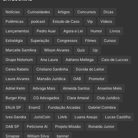
Notícias
Curiosidades
Artigos
Concursos
Dicas
Polêmicas
podcast
Estudo de Caso
Vip
Vídeos
Lançamentos
Pedro Auar
Agora e Lei
Humor
Livros
Estratégia
Superação
Congressos
Filmes
Cursos
Marcelle SantAna
Wilson Alvares
Quiz
Up
Grupo Notorium
Ana Laura
Adriano Mellega
Caio de Luccas
Ceres Rabelo
Cristiano Sardinha
Dúvida do Leitor
Laura Alvares
Mansão Jurídica
OAB
Promotor
Adriel Kelm
Advoga Mais
Almeida Santos
Anselmo Melo
Burger King
CG Advogados
Clara Amaral
Club Juridico
ENJA SP
Enam2
Fundação Arcadas
Gabriel Coimbra
Ives Gandra
JurisCoin
LiArb
Luana Araujo
Lucas Castilho
OAB SP
Peticione AI
Projeto Missão
Ronaldo Junior
Sinapse
William Silva
banner