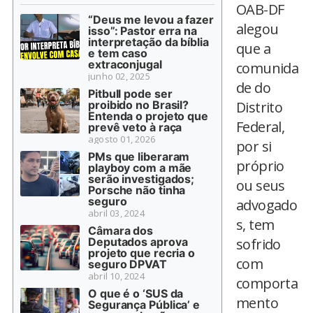
OAB-DF
“Deus me levou a fazer
alegou
isso”: Pastor erra na
interpretação da bíblia
que a
e tem caso
extraconjugal
comunida
junho 02, 2025
de do
Pitbull pode ser
proibido no Brasil?
Distrito
Entenda o projeto que
Federal,
prevê veto à raça
agosto 01, 2026
por si
PMs que liberaram
próprio
playboy com a mãe
serão investigados;
ou seus
Porsche não tinha
seguro
advogado
abril 03, 2024
s, tem
Câmara dos
Deputados aprova
sofrido
projeto que recria o
com
seguro DPVAT
abril 10, 2024
comporta
O que é o ‘SUS da
mento
Segurança Pública’ e