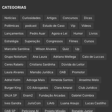
CATEGORIAS
Notícias
Curiosidades
Artigos
Concursos
Dicas
Polêmicas
podcast
Estudo de Caso
Vip
Vídeos
Lançamentos
Pedro Auar
Agora e Lei
Humor
Livros
Estratégia
Superação
Congressos
Filmes
Cursos
Marcelle SantAna
Wilson Alvares
Quiz
Up
Grupo Notorium
Ana Laura
Adriano Mellega
Caio de Luccas
Ceres Rabelo
Cristiano Sardinha
Dúvida do Leitor
Laura Alvares
Mansão Jurídica
OAB
Promotor
Adriel Kelm
Advoga Mais
Almeida Santos
Anselmo Melo
Burger King
CG Advogados
Clara Amaral
Club Juridico
ENJA SP
Enam2
Fundação Arcadas
Gabriel Coimbra
Ives Gandra
JurisCoin
LiArb
Luana Araujo
Lucas Castilho
OAB SP
Peticione AI
Projeto Missão
Ronaldo Junior