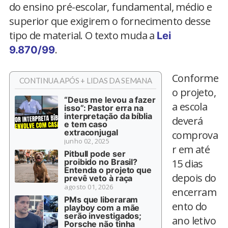
do ensino pré-escolar, fundamental, médio e
superior que exigirem o fornecimento desse
tipo de material. O texto muda a
Lei
.
9.870/99
Conforme
CONTINUA APÓS + LIDAS DA SEMANA
o projeto,
“Deus me levou a fazer
a escola
isso”: Pastor erra na
interpretação da bíblia
deverá
e tem caso
extraconjugal
comprova
junho 02, 2025
r em até
Pitbull pode ser
proibido no Brasil?
15 dias
Entenda o projeto que
depois do
prevê veto à raça
agosto 01, 2026
encerram
PMs que liberaram
ento do
playboy com a mãe
serão investigados;
ano letivo
Porsche não tinha