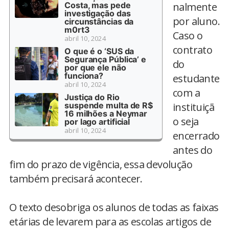
Costa, mas pede
nalmente
investigação das
por aluno.
circunstâncias da
m0rt3
Caso o
abril 10, 2024
contrato
O que é o ‘SUS da
Segurança Pública’ e
do
por que ele não
funciona?
estudante
abril 10, 2024
com a
Justiça do Rio
suspende multa de R$
instituiçã
16 milhões a Neymar
o seja
por lago artificial
abril 10, 2024
encerrado
antes do
fim do prazo de vigência, essa devolução
também precisará acontecer.
O texto desobriga os alunos de todas as faixas
etárias de levarem para as escolas artigos de