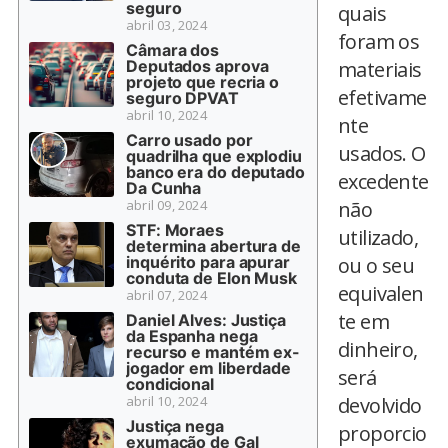
seguro
quais
abril 03, 2024
foram os
Câmara dos
Deputados aprova
materiais
projeto que recria o
efetivame
seguro DPVAT
abril 10, 2024
nte
Carro usado por
usados. O
quadrilha que explodiu
banco era do deputado
excedente
Da Cunha
abril 09, 2024
não
STF: Moraes
utilizado,
determina abertura de
inquérito para apurar
ou o seu
conduta de Elon Musk
equivalen
abril 07, 2024
te em
Daniel Alves: Justiça
da Espanha nega
dinheiro,
recurso e mantém ex-
jogador em liberdade
será
condicional
abril 10, 2024
devolvido
Justiça nega
proporcio
exumação de Gal