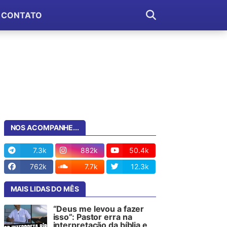
CONTATO
NOS ACOMPANHE...
7.3k
882k
50.4k
762k
7.7k
12.3k
MAIS LIDAS DO MÊS
“Deus me levou a fazer
isso”: Pastor erra na
interpretação da bíblia e