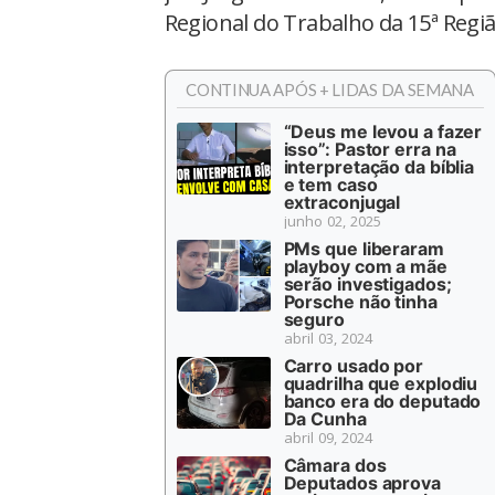
Regional do Trabalho da 15ª Regiã
CONTINUA APÓS + LIDAS DA SEMANA
“Deus me levou a fazer
isso”: Pastor erra na
interpretação da bíblia
e tem caso
extraconjugal
junho 02, 2025
PMs que liberaram
playboy com a mãe
serão investigados;
Porsche não tinha
seguro
abril 03, 2024
Carro usado por
quadrilha que explodiu
banco era do deputado
Da Cunha
abril 09, 2024
Câmara dos
Deputados aprova