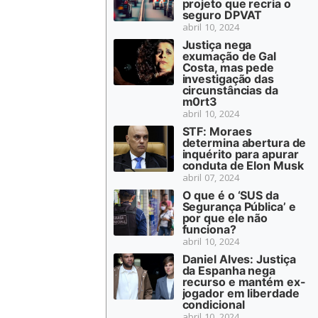
projeto que recria o
seguro DPVAT
abril 10, 2024
Justiça nega
exumação de Gal
Costa, mas pede
investigação das
circunstâncias da
m0rt3
abril 10, 2024
STF: Moraes
determina abertura de
inquérito para apurar
conduta de Elon Musk
abril 07, 2024
O que é o ‘SUS da
Segurança Pública’ e
por que ele não
funciona?
abril 10, 2024
Daniel Alves: Justiça
da Espanha nega
recurso e mantém ex-
jogador em liberdade
condicional
abril 10, 2024