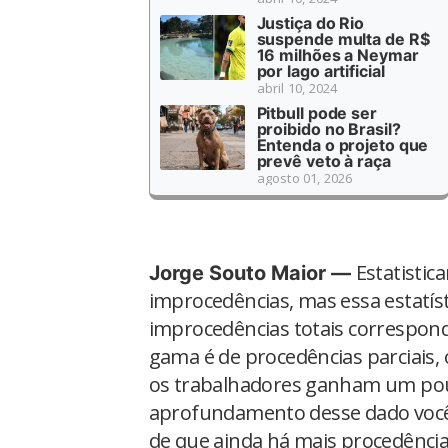
Justiça do Rio
suspende multa de R$
16 milhões a Neymar
por lago artificial
abril 10, 2024
Pitbull pode ser
proibido no Brasil?
Entenda o projeto que
prevê veto à raça
agosto 01, 2026
Estatistic
Jorge Souto Maior —
improcedências, mas essa estatíst
improcedências totais correspon
gama é de procedências parciais, 
os trabalhadores ganham um pou
aprofundamento desse dado você
de que ainda há mais procedênci