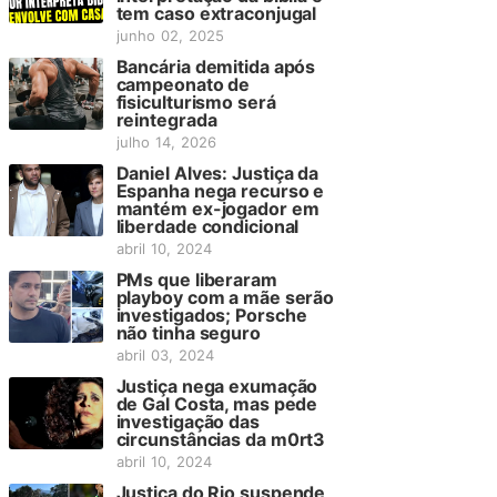
tem caso extraconjugal
junho 02, 2025
Bancária demitida após
campeonato de
fisiculturismo será
reintegrada
julho 14, 2026
Daniel Alves: Justiça da
Espanha nega recurso e
mantém ex-jogador em
liberdade condicional
abril 10, 2024
PMs que liberaram
playboy com a mãe serão
investigados; Porsche
não tinha seguro
abril 03, 2024
Justiça nega exumação
de Gal Costa, mas pede
investigação das
circunstâncias da m0rt3
abril 10, 2024
Justiça do Rio suspende