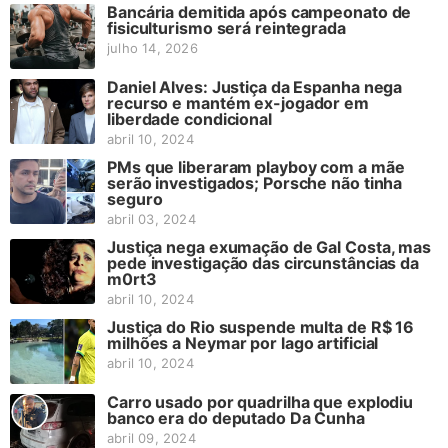
Bancária demitida após campeonato de
fisiculturismo será reintegrada
julho 14, 2026
Daniel Alves: Justiça da Espanha nega
recurso e mantém ex-jogador em
liberdade condicional
abril 10, 2024
PMs que liberaram playboy com a mãe
serão investigados; Porsche não tinha
seguro
abril 03, 2024
Justiça nega exumação de Gal Costa, mas
pede investigação das circunstâncias da
m0rt3
abril 10, 2024
Justiça do Rio suspende multa de R$ 16
milhões a Neymar por lago artificial
abril 10, 2024
Carro usado por quadrilha que explodiu
banco era do deputado Da Cunha
abril 09, 2024