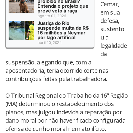
proibido no Brasil?
Cemar,
Entenda o projeto que
prevê veto à raça
em sua
agosto 01, 2026
defesa,
Justiça do Rio
suspende multa de R$
sustento
16 milhões a Neymar
u a
por lago artificial
abril 10, 2024
legalidade
da
suspensão, alegando que, com a
aposentadoria, teria ocorrido corte nas
contribuições feitas pela trabalhadora.
O Tribunal Regional do Trabalho da 16ª Região
(MA) determinou o restabelecimento dos
planos, mas julgou indevida a reparação por
dano moral por não haver ficado configurada
ofensa de cunho moral nem ato ilícito.