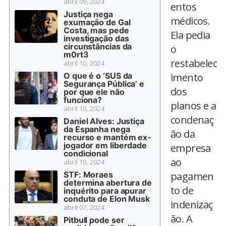
abril 09, 2024
entos
Justiça nega
médicos.
exumação de Gal
Costa, mas pede
Ela pedia
investigação das
circunstâncias da
o
m0rt3
restabelec
abril 10, 2024
O que é o ‘SUS da
imento
Segurança Pública’ e
dos
por que ele não
funciona?
planos e a
abril 10, 2024
condenaç
Daniel Alves: Justiça
da Espanha nega
ão da
recurso e mantém ex-
jogador em liberdade
empresa
condicional
ao
abril 10, 2024
STF: Moraes
pagamen
determina abertura de
to de
inquérito para apurar
conduta de Elon Musk
indenizaç
abril 07, 2024
ão. A
Pitbull pode ser