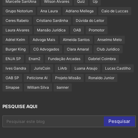
Marcelle SantAna
Wilson Alvares
Quiz
Up
Grupo Notorium
Ana Laura
Adriano Mellega
Caio de Luccas
Ceres Rabelo
Cristiano Sardinha
Dúvida do Leitor
Laura Alvares
Mansão Jurídica
OAB
Promotor
Adriel Kelm
Advoga Mais
Almeida Santos
Anselmo Melo
Burger King
CG Advogados
Clara Amaral
Club Juridico
ENJA SP
Enam2
Fundação Arcadas
Gabriel Coimbra
Ives Gandra
JurisCoin
LiArb
Luana Araujo
Lucas Castilho
OAB SP
Peticione AI
Projeto Missão
Ronaldo Junior
Sinapse
William Silva
banner
PESQUISE AQUI