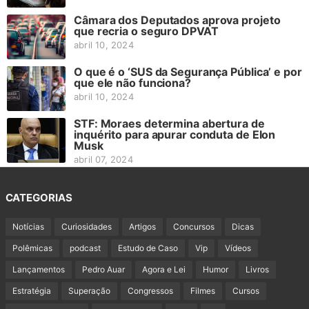
Câmara dos Deputados aprova projeto
que recria o seguro DPVAT
abril 10, 2024
O que é o ‘SUS da Segurança Pública’ e por
que ele não funciona?
abril 10, 2024
STF: Moraes determina abertura de
inquérito para apurar conduta de Elon
Musk
abril 07, 2024
CATEGORIAS
Notícias
Curiosidades
Artigos
Concursos
Dicas
Polêmicas
podcast
Estudo de Caso
Vip
Vídeos
Lançamentos
Pedro Auar
Agora e Lei
Humor
Livros
Estratégia
Superação
Congressos
Filmes
Cursos