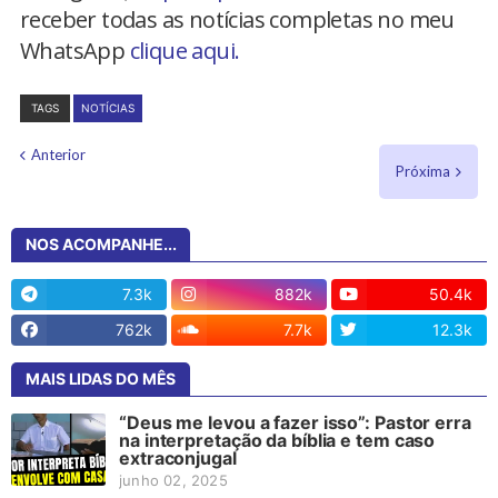
receber todas as notícias completas no meu
WhatsApp
clique aqui.
TAGS
NOTÍCIAS
Anterior
Próxima
NOS ACOMPANHE...
7.3k
882k
50.4k
762k
7.7k
12.3k
MAIS LIDAS DO MÊS
“Deus me levou a fazer isso”: Pastor erra
na interpretação da bíblia e tem caso
extraconjugal
junho 02, 2025