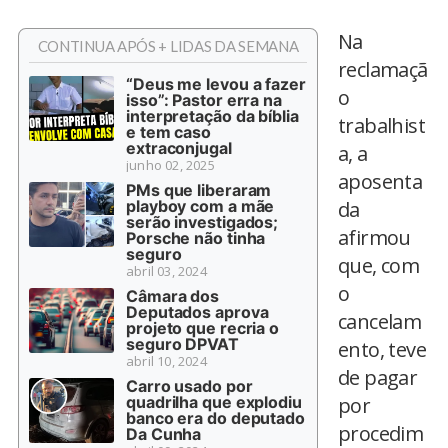
Na
CONTINUA APÓS + LIDAS DA SEMANA
reclamaçã
“Deus me levou a fazer
o
isso”: Pastor erra na
interpretação da bíblia
trabalhist
e tem caso
extraconjugal
a, a
junho 02, 2025
aposenta
PMs que liberaram
playboy com a mãe
da
serão investigados;
afirmou
Porsche não tinha
seguro
que, com
abril 03, 2024
o
Câmara dos
Deputados aprova
cancelam
projeto que recria o
seguro DPVAT
ento, teve
abril 10, 2024
de pagar
Carro usado por
quadrilha que explodiu
por
banco era do deputado
procedim
Da Cunha