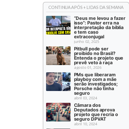
CONTINUA APÓS + LIDAS DA SEMANA
“Deus me levou a fazer
isso”: Pastor erra na
interpretação da bíblia
e tem caso
extraconjugal
junho 02, 2025
Pitbull pode ser
proibido no Brasil?
Entenda o projeto que
prevê veto à raça
agosto 01, 2026
PMs que liberaram
playboy com a mãe
serão investigados;
Porsche não tinha
seguro
abril 03, 2024
Câmara dos
Deputados aprova
projeto que recria o
seguro DPVAT
abril 10, 2024