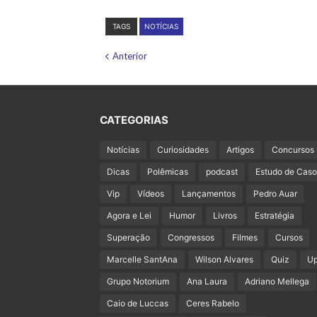
TAGS
NOTÍCIAS
Anterior
CATEGORIAS
Notícias
Curiosidades
Artigos
Concursos
Dicas
Polêmicas
podcast
Estudo de Caso
Vip
Vídeos
Lançamentos
Pedro Auar
Agora e Lei
Humor
Livros
Estratégia
Superação
Congressos
Filmes
Cursos
Marcelle SantAna
Wilson Alvares
Quiz
U
Grupo Notorium
Ana Laura
Adriano Mellega
Caio de Luccas
Ceres Rabelo