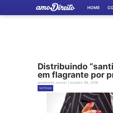
HOME
C
Distribuindo “sant
em flagrante por p
amodireito.com.br
|
outubro 08, 2018
NOTÍCIAS