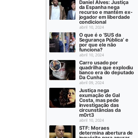
Daniel Alves: Justiça
da Espanha nega
recurso e mantém ex-
jogador em liberdade
condicional
abril 10, 2024
O que é o ‘SUS da
Segurança Pública’ e
por que ele não
funciona?
abril 10, 2024
Carro usado por
quadrilha que explodiu
banco era do deputado
Da Cunha
abril 09, 2024
Justiça nega
exumação de Gal
Costa, mas pede
investigação das
circunstâncias da
m0rt3
abril 10, 2024
STF: Moraes
determina abertura de
inquérito para apurar