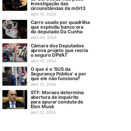
investigação das
circunstâncias da m0rt3
abril 10, 2024
Carro usado por quadrilha
que explodiu banco era
do deputado Da Cunha
abril 09, 2024
Câmara dos Deputados
aprova projeto que recria
o seguro DPVAT
abril 10, 2024
O que é o ‘SUS da
Segurança Pública’ e por
que ele não funciona?
abril 10, 2024
STF: Moraes determina
abertura de inquérito
para apurar conduta de
Elon Musk
abril 07, 2024