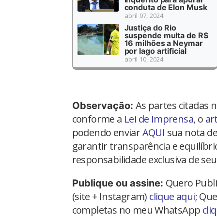
conduta de Elon Musk
abril 07, 2024
Justiça do Rio
suspende multa de R$
16 milhões a Neymar
por lago artificial
abril 10, 2024
As partes citadas 
Observação:
conforme a
Lei de Imprensa
, o
ar
podendo enviar
AQUI
sua nota de
garantir transparência e equilíbr
responsabilidade exclusiva de seu
Quero Publi
Publique ou assine:
(site + Instagram)
clique aqui
; Que
completas no meu WhatsApp
cli