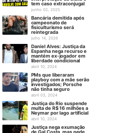
tem caso extraconjugal
junho 02, 2025
Bancária demitida após
campeonato de
fisiculturismo será
reintegrada
julho 14, 2026
Daniel Alves: Justiça da
Espanha nega recurso e
mantém ex-jogador em
liberdade condicional
abril 10, 2024
PMs que liberaram
playboy com a mãe serão
investigados; Porsche
não tinha seguro
abril 03, 2024
Justiça do Rio suspende
multa de R$ 16 milhões a
Neymar por lago artificial
abril 10, 2024
Justiça nega exumação
de Gal Costa, mas pede