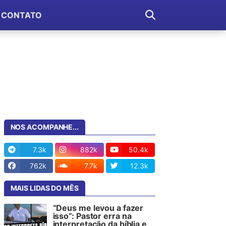
CONTATO
NOS ACOMPANHE...
7.3k
882k
50.4k
762k
7.7k
12.3k
MAIS LIDAS DO MÊS
“Deus me levou a fazer
isso”: Pastor erra na
interpretação da bíblia e