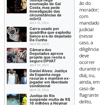
Justiça nega
ão do
exumação de Gal
Costa, mas pede
morador;
investigação das
circunstâncias da
com
m0rt3
mandado
abril 10, 2024
Carro usado por
judicial
quadrilha que explodiu
(nesse
banco era do deputado
Da Cunha
caso, a
abril 09, 2024
diligência
Câmara dos
Deputados aprova
deve
projeto que recria o
seguro DPVAT
ocorrer
abril 10, 2024
durante o
Daniel Alves: Justiça
da Espanha nega
dia), ou,
recurso e mantém ex-
ainda, em
jogador em liberdade
condicional
caso de
abril 10, 2024
flagrante
Justiça do Rio
suspende multa de R$
delito,
16 milhões a Neymar