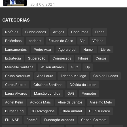
abril 07, 2024
CATEGORIAS
Notícias
Curiosidades
Artigos
Concursos
Dicas
Polêmicas
podcast
Estudo de Caso
Vip
Vídeos
Lançamentos
Pedro Auar
Agora e Lei
Humor
Livros
Estratégia
Superação
Congressos
Filmes
Cursos
Marcelle SantAna
Wilson Alvares
Quiz
Up
Grupo Notorium
Ana Laura
Adriano Mellega
Caio de Luccas
Ceres Rabelo
Cristiano Sardinha
Dúvida do Leitor
Laura Alvares
Mansão Jurídica
OAB
Promotor
Adriel Kelm
Advoga Mais
Almeida Santos
Anselmo Melo
Burger King
CG Advogados
Clara Amaral
Club Juridico
ENJA SP
Enam2
Fundação Arcadas
Gabriel Coimbra