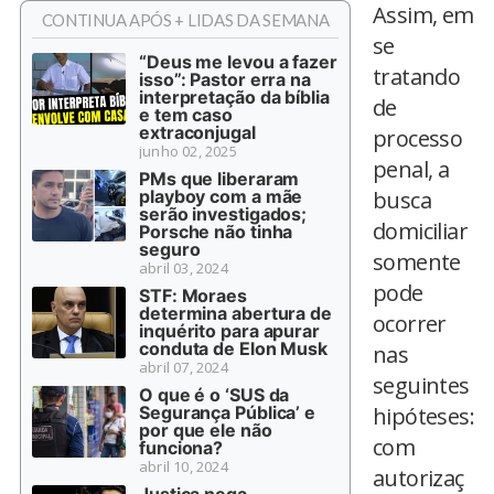
Assim, em
CONTINUA APÓS + LIDAS DA SEMANA
se
“Deus me levou a fazer
tratando
isso”: Pastor erra na
interpretação da bíblia
de
e tem caso
extraconjugal
processo
junho 02, 2025
penal, a
PMs que liberaram
playboy com a mãe
busca
serão investigados;
domiciliar
Porsche não tinha
seguro
somente
abril 03, 2024
pode
STF: Moraes
determina abertura de
ocorrer
inquérito para apurar
conduta de Elon Musk
nas
abril 07, 2024
seguintes
O que é o ‘SUS da
Segurança Pública’ e
hipóteses:
por que ele não
com
funciona?
abril 10, 2024
autorizaç