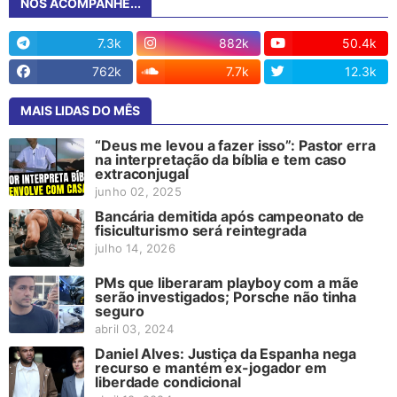
NOS ACOMPANHE...
7.3k
882k
50.4k
762k
7.7k
12.3k
MAIS LIDAS DO MÊS
“Deus me levou a fazer isso”: Pastor erra
na interpretação da bíblia e tem caso
extraconjugal
junho 02, 2025
Bancária demitida após campeonato de
fisiculturismo será reintegrada
julho 14, 2026
PMs que liberaram playboy com a mãe
serão investigados; Porsche não tinha
seguro
abril 03, 2024
Daniel Alves: Justiça da Espanha nega
recurso e mantém ex-jogador em
liberdade condicional