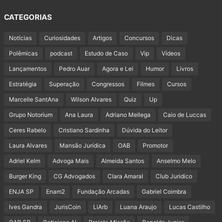
CATEGORIAS
Notícias
Curiosidades
Artigos
Concursos
Dicas
Polêmicas
podcast
Estudo de Caso
Vip
Vídeos
Lançamentos
Pedro Auar
Agora e Lei
Humor
Livros
Estratégia
Superação
Congressos
Filmes
Cursos
Marcelle SantAna
Wilson Alvares
Quiz
Up
Grupo Notorium
Ana Laura
Adriano Mellega
Caio de Luccas
Ceres Rabelo
Cristiano Sardinha
Dúvida do Leitor
Laura Alvares
Mansão Jurídica
OAB
Promotor
Adriel Kelm
Advoga Mais
Almeida Santos
Anselmo Melo
Burger King
CG Advogados
Clara Amaral
Club Juridico
ENJA SP
Enam2
Fundação Arcadas
Gabriel Coimbra
Ives Gandra
JurisCoin
LiArb
Luana Araujo
Lucas Castilho