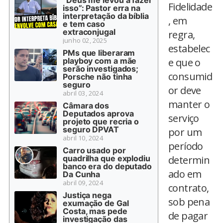
“Deus me levou a fazer
Fidelidade
isso”: Pastor erra na
interpretação da bíblia
, em
e tem caso
extraconjugal
regra,
junho 02, 2025
estabelec
PMs que liberaram
playboy com a mãe
e que o
serão investigados;
consumid
Porsche não tinha
seguro
or deve
abril 03, 2024
manter o
Câmara dos
Deputados aprova
serviço
projeto que recria o
seguro DPVAT
por um
abril 10, 2024
período
Carro usado por
quadrilha que explodiu
determin
banco era do deputado
ado em
Da Cunha
abril 09, 2024
contrato,
Justiça nega
sob pena
exumação de Gal
Costa, mas pede
de pagar
investigação das