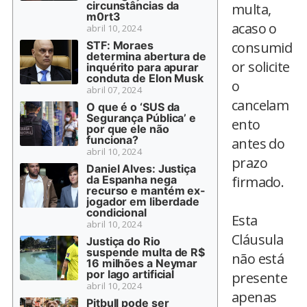
circunstâncias da
multa,
m0rt3
acaso o
abril 10, 2024
STF: Moraes
consumid
determina abertura de
or solicite
inquérito para apurar
conduta de Elon Musk
o
abril 07, 2024
cancelam
O que é o ‘SUS da
Segurança Pública’ e
ento
por que ele não
funciona?
antes do
abril 10, 2024
prazo
Daniel Alves: Justiça
da Espanha nega
firmado.
recurso e mantém ex-
jogador em liberdade
condicional
Esta
abril 10, 2024
Cláusula
Justiça do Rio
suspende multa de R$
não está
16 milhões a Neymar
por lago artificial
presente
abril 10, 2024
apenas
Pitbull pode ser