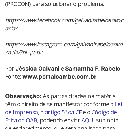
(PROCON) para solucionar o problema.
https://www.facebook.com/galvanirabeloadvoc
acia/
https://www.instagram.com/galvanirabeloadvo
cacia/?hl=pt-br
Por
e
Jéssica Galvani
Samantha F. Rabelo
Fonte:
www.portalcambe.com.br
As partes citadas na matéria
Observação:
têm o direito de se manifestar conforme a
Lei
de Imprensa
, o
artigo 5º da CF
e o
Código de
Ética da OAB
, podendo enviar
AQUI
sua nota
de esclarecimento, que será analisada para