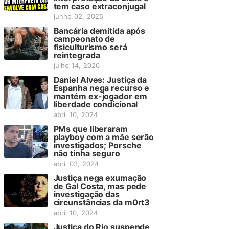
tem caso extraconjugal
junho 02, 2025
Bancária demitida após
campeonato de
fisiculturismo será
reintegrada
julho 14, 2026
Daniel Alves: Justiça da
Espanha nega recurso e
mantém ex-jogador em
liberdade condicional
abril 10, 2024
PMs que liberaram
playboy com a mãe serão
investigados; Porsche
não tinha seguro
abril 03, 2024
Justiça nega exumação
de Gal Costa, mas pede
investigação das
circunstâncias da m0rt3
abril 10, 2024
Justiça do Rio suspende