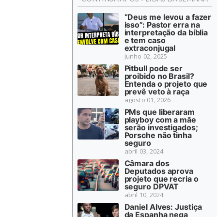
“Deus me levou a fazer
isso”: Pastor erra na
interpretação da bíblia
e tem caso
extraconjugal
junho 02, 2025
Pitbull pode ser
proibido no Brasil?
Entenda o projeto que
prevê veto à raça
agosto 01, 2026
PMs que liberaram
playboy com a mãe
serão investigados;
Porsche não tinha
seguro
abril 03, 2024
Câmara dos
Deputados aprova
projeto que recria o
seguro DPVAT
abril 10, 2024
Daniel Alves: Justiça
da Espanha nega