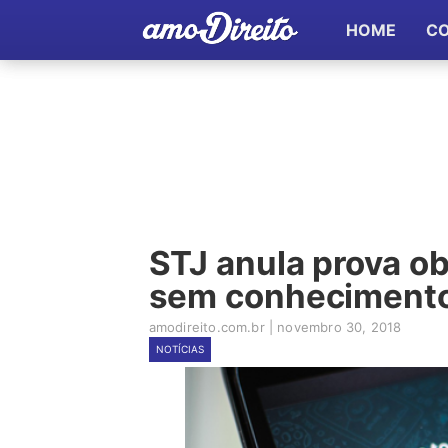
HOME
C
STJ anula prova o
sem conhecimento 
amodireito.com.br
|
novembro 30, 2018
NOTÍCIAS