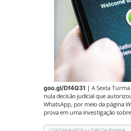
| A Sexta Turma d
goo.gl/Df4Q31
nula decisão judicial que autori
WhatsApp, por meio da página 
prova em uma investigação sobre t
CONTINUA APÓS + LIDAS DA SEMANA