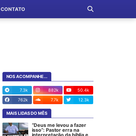
CONTATO
NOS ACOMPANHE...
7.3k
882k
50.4k
762k
7.7k
12.3k
MAIS LIDAS DO MÊS
“Deus me levou a fazer
isso”: Pastor erra na
interpretação da bíblia e