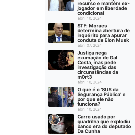
recurso e mantém ex-
jogador em liberdade
condicional
abril 10, 2024
STF: Moraes
determina abertura de
inquérito para apurar
conduta de Elon Musk
abril 07, 2024
Justiça nega
exumação de Gal
Costa, mas pede
investigação das
circunstâncias da
m0rt3
abril 10, 2024
O que é o ‘SUS da
Segurança Pública’ e
por que ele não
funciona?
abril 10, 2024
Carro usado por
quadrilha que explodiu
banco era do deputado
Da Cunha