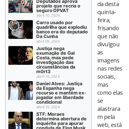
Deputados aprova
da desta
projeto que recria o
seguro DPVAT
quinta-
abril 10, 2024
feira,
Carro usado por
quadrilha que explodiu
frisando
banco era do deputado
que não
Da Cunha
abril 09, 2024
divulgou
Justiça nega
as
exumação de Gal
Costa, mas pede
imagens
investigação das
circunstâncias da
nas redes
m0rt3
sociais,
abril 10, 2024
Daniel Alves: Justiça
mas
da Espanha nega
como elas
recurso e mantém ex-
jogador em liberdade
se
condicional
abril 10, 2024
alastrara
STF: Moraes
m pela
determina abertura de
inquérito para apurar
web, está
conduta de Elon Musk