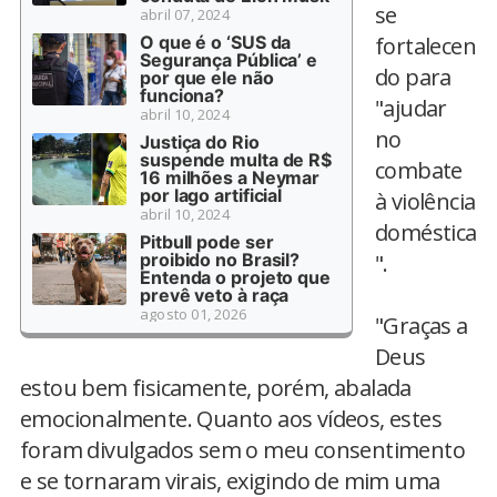
se
abril 07, 2024
O que é o ‘SUS da
fortalecen
Segurança Pública’ e
do para
por que ele não
funciona?
"ajudar
abril 10, 2024
no
Justiça do Rio
suspende multa de R$
combate
16 milhões a Neymar
por lago artificial
à violência
abril 10, 2024
doméstica
Pitbull pode ser
proibido no Brasil?
".
Entenda o projeto que
prevê veto à raça
agosto 01, 2026
"Graças a
Deus
estou bem fisicamente, porém, abalada
emocionalmente. Quanto aos vídeos, estes
foram divulgados sem o meu consentimento
e se tornaram virais, exigindo de mim uma