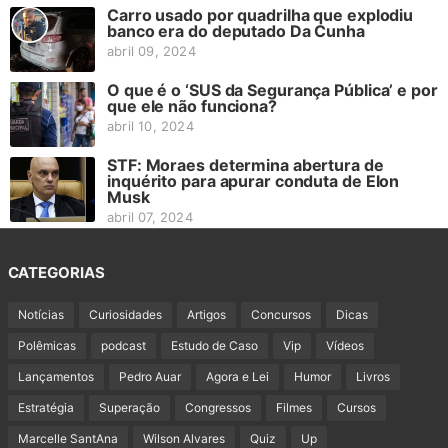
Carro usado por quadrilha que explodiu
banco era do deputado Da Cunha
abril 09, 2024
O que é o ‘SUS da Segurança Pública’ e por
que ele não funciona?
abril 10, 2024
STF: Moraes determina abertura de
inquérito para apurar conduta de Elon
Musk
abril 07, 2024
CATEGORIAS
Notícias
Curiosidades
Artigos
Concursos
Dicas
Polêmicas
podcast
Estudo de Caso
Vip
Vídeos
Lançamentos
Pedro Auar
Agora e Lei
Humor
Livros
Estratégia
Superação
Congressos
Filmes
Cursos
Marcelle SantAna
Wilson Alvares
Quiz
Up