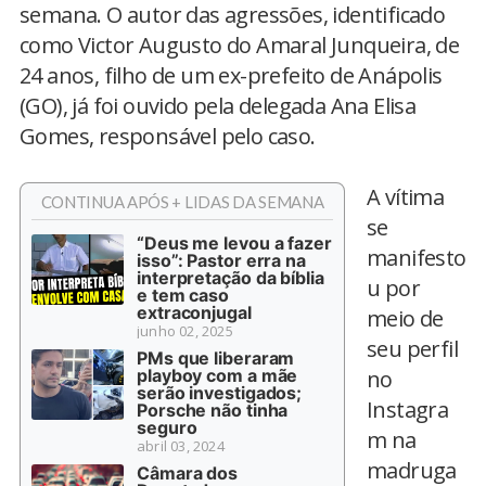
semana. O autor das agressões, identificado
como Victor Augusto do Amaral Junqueira, de
24 anos, filho de um ex-prefeito de Anápolis
(GO), já foi ouvido pela delegada Ana Elisa
Gomes, responsável pelo caso.
A vítima
CONTINUA APÓS + LIDAS DA SEMANA
se
“Deus me levou a fazer
manifesto
isso”: Pastor erra na
interpretação da bíblia
u por
e tem caso
extraconjugal
meio de
junho 02, 2025
seu perfil
PMs que liberaram
playboy com a mãe
no
serão investigados;
Instagra
Porsche não tinha
seguro
m na
abril 03, 2024
madruga
Câmara dos