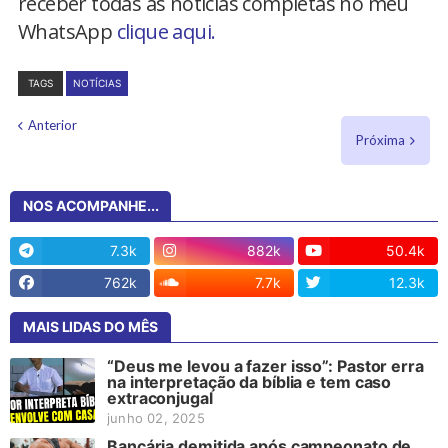
receber todas as notícias completas no meu
WhatsApp
clique aqui.
TAGS
NOTÍCIAS
Anterior
Próxima
NOS ACOMPANHE...
7.3k
882k
50.4k
762k
7.7k
12.3k
MAIS LIDAS DO MÊS
“Deus me levou a fazer isso”: Pastor erra
na interpretação da bíblia e tem caso
extraconjugal
junho 02, 2025
Bancária demitida após campeonato de